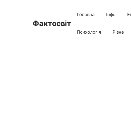
Перейти
до
Головна
Інфо
Е
вмісту
Фактосвіт
Психологія
Різне