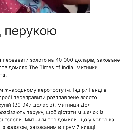
д перукою
я перевезти золото на 40 000 доларів, заховане
повідомляє The Times of India. Митники
та.
міжнародному аеропорту ім. Індіри Ганді в
спробі переправити розплавлене золото
рупій (39 947 доларів). Митниця Делі
озрізають перуку, щоб дістати мішечок із
ої голови. Митники повідомили, що у чоловіка
із золотом, захованим в прямій кишці.