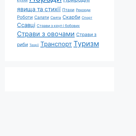
кухня
явища та стихії
Птахи
Рекорди
Скарби
Роботи
Салати
Свята
Спорт
Ссавці
Страви з круп і бобових
Страви з овочами
Страви з
Туризм
Транспорт
риби
Теорії