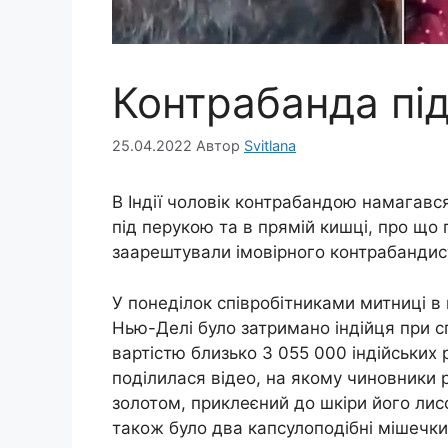
Контрабанда пі
25.04.2022
Автор
Svitlana
В Індії чоловік контрабандою намагавс
під перукою та в прямій кишці, про що 
заарештували імовірного контрабандис
У понеділок співробітниками митниці в 
Нью-Делі було затримано індійця при 
вартістю близько 3 055 000 індійських 
поділилася відео, на якому чиновники р
золотом, приклеєний до шкіри його лис
також було два капсулоподібні мішечки 