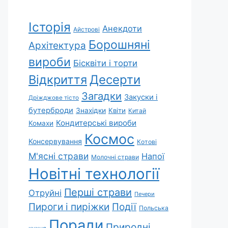
Історія
Анекдоти
Айстрові
Борошняні
Архітектура
вироби
Бісквіти і торти
Відкриття
Десерти
Загадки
Закуски і
Дріжджове тісто
бутерброди
Знахідки
Квіти
Китай
Кондитерські вироби
Комахи
Космос
Консервування
Котові
М'ясні страви
Напої
Молочні страви
Новітні технології
Перші страви
Отруйні
Печери
Пироги і пиріжки
Події
Польська
Поради
Природні