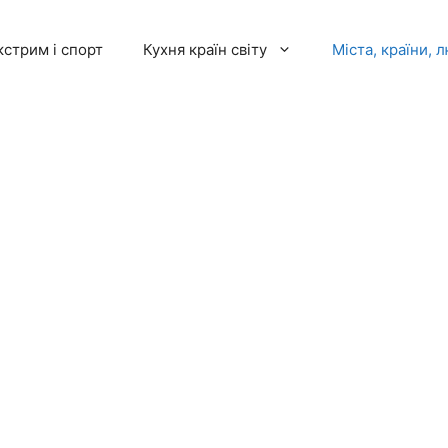
кстрим і спорт
Кухня країн світу
Міста, країни, 