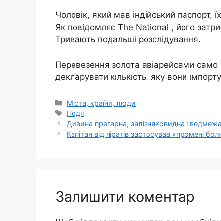
Чоловік, який мав індійський паспорт, ї
Як повідомляє The National , його затри
Тривають подальші розслідування.
Перевезення золота авіарейсами само п
декларувати кількість, яку вони імпорт
Категорії
Міста, країни, люди
Позначки
Події
Дивина прегарна, залізняковидна і ведмеж
Капітан від піратів застосував «промені бо
Залишити коментар