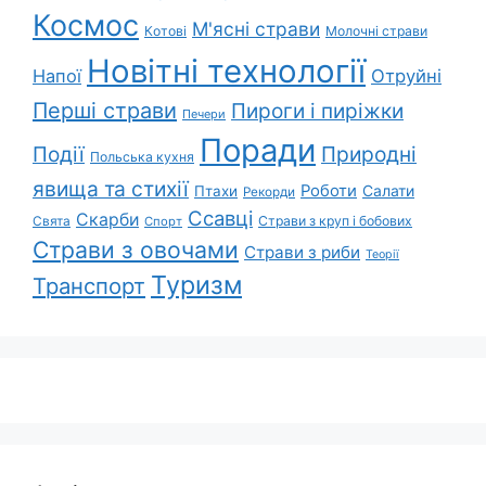
Космос
М'ясні страви
Котові
Молочні страви
Новітні технології
Напої
Отруйні
Перші страви
Пироги і пиріжки
Печери
Поради
Природні
Події
Польська кухня
явища та стихії
Роботи
Салати
Птахи
Рекорди
Ссавці
Скарби
Свята
Страви з круп і бобових
Спорт
Страви з овочами
Страви з риби
Теорії
Туризм
Транспорт