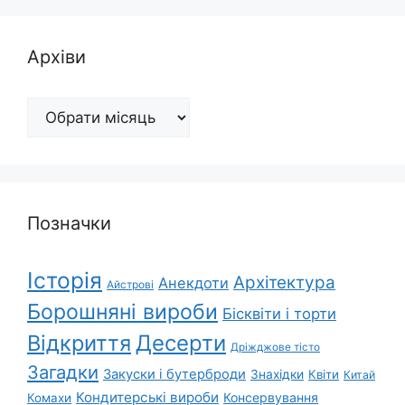
Архіви
Архіви
Позначки
Історія
Архітектура
Анекдоти
Айстрові
Борошняні вироби
Бісквіти і торти
Відкриття
Десерти
Дріжджове тісто
Загадки
Закуски і бутерброди
Знахідки
Квіти
Китай
Кондитерські вироби
Консервування
Комахи