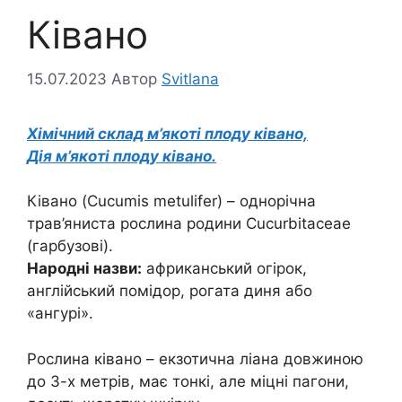
Ківано
15.07.2023
Автор
Svitlana
Хімічний склад м’якоті плоду ківано,
Дія м’якоті плоду ківано.
Ківано (Cucumis metulifer) – однорічна
трав’яниста рослина родини Cucurbitaceae
(гарбузові).
Народні назви:
африканський огірок,
англійський помідор, рогата диня або
«ангурі».
Рослина ківано – екзотична ліана довжиною
до 3-х метрів, має тонкі, але міцні пагони,