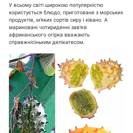
У всьому світі широкою популярністю
користується блюдо, приготоване з морських
продуктів, м’яких сортів сиру і ківано. А
мариновані чотириденні зав’язі
африканського огірка вважають
справжнісіньким делікатесом.