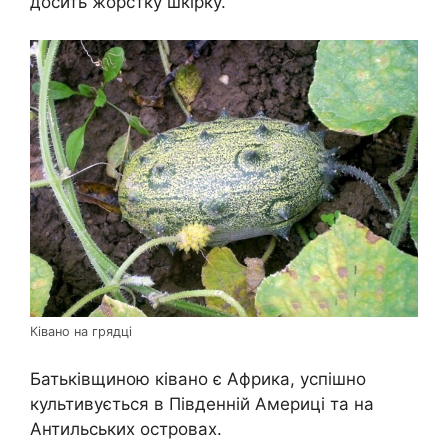
досить жорстку шкірку.
Ківано на грядці
Батьківщиною ківано є Африка, успішно
культивується в Південній Америці та на
Антильських островах.