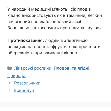
У народній медицині м’якоть і сік плодів
ківано використовують як вітамінний, легкий
сечогінний і послаблювальний засіб.
Зовнішньо застосовують при плямах і вуграх.
Протипоказання:
людям з алергічною
реакцією на овочі та фрукти, слід проявляти
обережність при вживанні ківано.
Категорії
Лікарські рослини
,
Плодові та ягідні
,
Природа
Розсольники
Ервандун