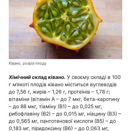
Ківано, розріз плоду
Хімічний склад ківано.
У своєму складі в 100
г м’якоті плодів ківано міститься вуглеводів
до 7,56 г, жирів – 1,26 г, протеїнів – 1,78 г;
вітаміни (вітамін А – до 7 мкг, бета-каротину
– до 88 мкг, тіаміну (В1) – до 0,025 мг,
рибофлавіну (В2) – до 0,015 мг, ніацину (В3) –
до 0,565 мг, пантотенової кислоти (В5) – до
0,183 мг, піридоксину (В6) – до 0,063 мг,