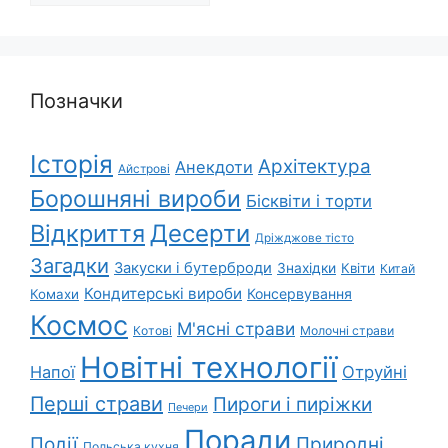
Позначки
Історія
Архітектура
Анекдоти
Айстрові
Борошняні вироби
Бісквіти і торти
Відкриття
Десерти
Дріжджове тісто
Загадки
Закуски і бутерброди
Знахідки
Квіти
Китай
Кондитерські вироби
Консервування
Комахи
Космос
М'ясні страви
Котові
Молочні страви
Новітні технології
Напої
Отруйні
Перші страви
Пироги і пиріжки
Печери
Поради
Природні
Події
Польська кухня