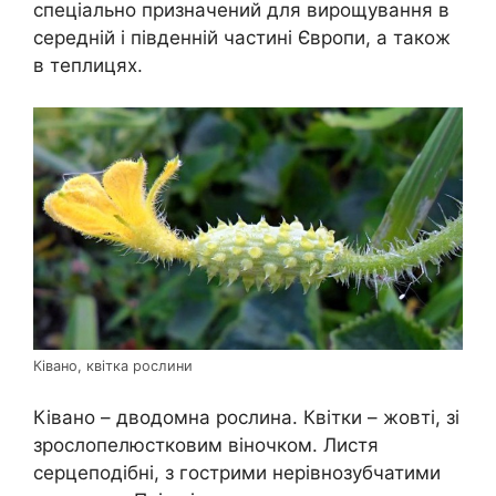
спеціально призначений для вирощування в
середній і південній частині Європи, а також
в теплицях.
Ківано, квітка рослини
Ківано – дводомна рослина. Квітки – жовті, зі
зрослопелюстковим віночком. Листя
серцеподібні, з гострими нерівнозубчатими