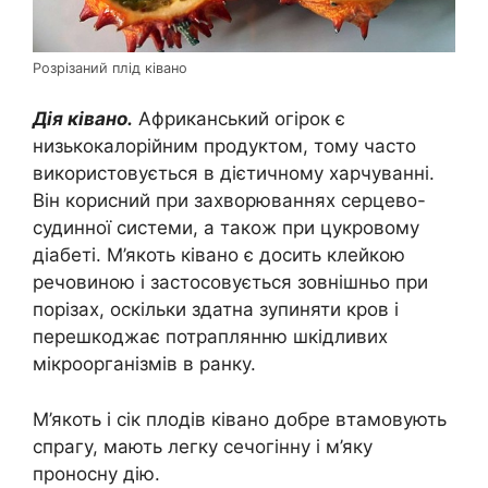
Розрізаний плід ківано
Дія ківано.
Африканський огірок є
низькокалорійним продуктом, тому часто
використовується в дієтичному харчуванні.
Він корисний при захворюваннях серцево-
судинної системи, а також при цукровому
діабеті. М’якоть ківано є досить клейкою
речовиною і застосовується зовнішньо при
порізах, оскільки здатна зупиняти кров і
перешкоджає потраплянню шкідливих
мікроорганізмів в ранку.
М’якоть і сік плодів ківано добре втамовують
спрагу, мають легку сечогінну і м’яку
проносну дію.