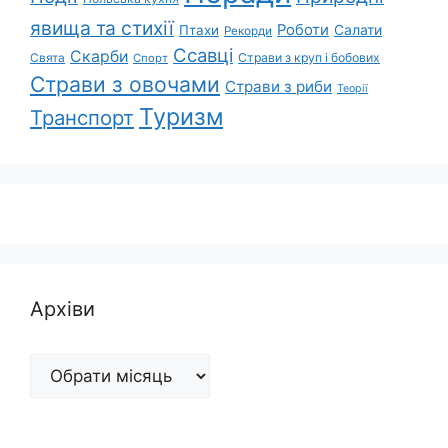
явища та стихії
Роботи
Салати
Птахи
Рекорди
Ссавці
Скарби
Свята
Страви з круп і бобових
Спорт
Страви з овочами
Страви з риби
Теорії
Туризм
Транспорт
Архіви
Архіви