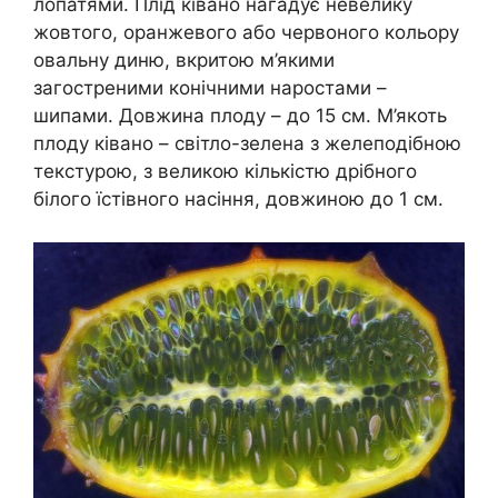
лопатями. Плід ківано нагадує невелику
жовтого, оранжевого або червоного кольору
овальну диню, вкритою м’якими
загостреними конічними наростами –
шипами. Довжина плоду – до 15 см. М’якоть
плоду ківано – світло-зелена з желеподібною
текстурою, з великою кількістю дрібного
білого їстівного насіння, довжиною до 1 см.