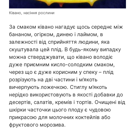
Ківано, насіння рослини
За смаком ківано нагадує щось середнє між
бананом, огірком, динею і лаймом, в
залежності від сприйняття людини, яка
скуштувала цей плід. В будь-якому випадку
можна стверджувати, що ківано володіє
дуже приємним кисло-солодким смаком,
через що є дуже корисним у спеку – плід
розрізують на дві частини і м’якоть
вичерпують ложечкою. Стиглу м’якоть
нерідко використовують в якості добавки до
десертів, салатів, кремів і тортів. Очищені від
шкірки часточки цього плоду є чудовою
прикрасою для молочних коктейлів або
фруктового морозива.