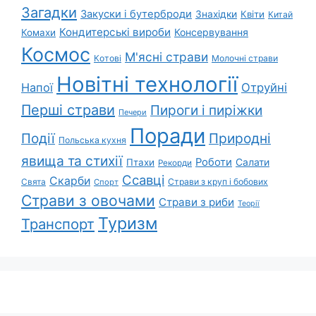
Загадки
Закуски і бутерброди
Знахідки
Квіти
Китай
Кондитерські вироби
Консервування
Комахи
Космос
М'ясні страви
Котові
Молочні страви
Новітні технології
Напої
Отруйні
Перші страви
Пироги і пиріжки
Печери
Поради
Природні
Події
Польська кухня
явища та стихії
Роботи
Салати
Птахи
Рекорди
Ссавці
Скарби
Свята
Страви з круп і бобових
Спорт
Страви з овочами
Страви з риби
Теорії
Туризм
Транспорт