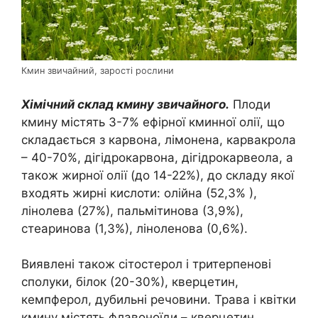
Кмин звичайний, зарості рослини
Хімічний склад кмину звичайного.
Плоди
кмину містять 3-7% ефірної кминної олії, що
складається з карвона, лімонена, карвакрола
– 40-70%, дігідрокарвона, дігідрокарвеола, а
також жирної олії (до 14-22%), до складу якої
входять жирні кислоти: олійна (52,3% ),
лінолева (27%), пальмітинова (3,9%),
стеаринова (1,3%), ліноленова (0,6%).
Виявлені також сітостерол і тритерпенові
сполуки, білок (20-30%), кверцетин,
кемпферол, дубильні речовини. Трава і квітки
кмину містять флавоноїди – кверцетин,