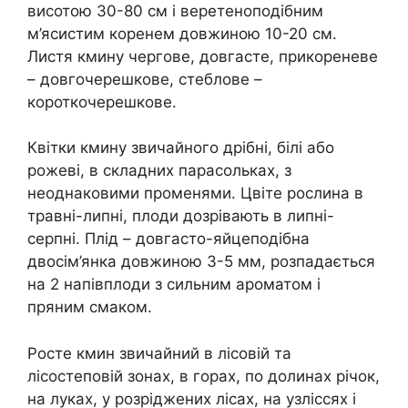
висотою 30-80 см і веретеноподібним
м’ясистим коренем довжиною 10-20 см.
Листя кмину чергове, довгасте, прикореневе
– довгочерешкове, стеблове –
короткочерешкове.
Квітки кмину звичайного дрібні, білі або
рожеві, в складних парасольках, з
неоднаковими променями. Цвіте рослина в
травні-липні, плоди дозрівають в липні-
серпні. Плід – довгасто-яйцеподібна
двосім’янка довжиною 3-5 мм, розпадається
на 2 напівплоди з сильним ароматом і
пряним смаком.
Росте кмин звичайний в лісовій та
лісостеповій зонах, в горах, по долинах річок,
на луках, у розріджених лісах, на узліссях і