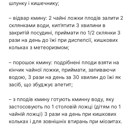
шлунку і кишечнику;
– відвар кмину: 2 чайні ложки плодів залити 2
склянками води, кип’ятити 3 хвилини в
закритій посудині, приймати по 1/2 склянки 3
рази на день до їжі при диспепсії, кишкових
кольках з метеоризмом;
– порошок кмину: подрібнені плоди взяти на
кінчик чайної ложки, приймати, запиваючи
водою, 3 рази на день за 30 хвилин до їжі як
засіб, що збуджує апетит;
– з плодів кмину готують кминну воду, яку
застосовують по 1 столовій ложці (дітям по 1
чайній ложці) 3 рази на день при кишкових
кольках і для зовнішніх втирань при міозитах.