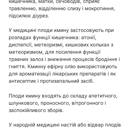
кишечника, матки, сечоводів, сприяє
травленню, відділенню слизу і мокротиння,
підсилює діурез.
У медицині плоди кмину застосовують при
розладах функції кишечника: атонії,
диспепсії, метеоризмі, кишкових кольках з
метеоризмом, для посилення функції
травних залоз і зниження процесів бродіння і
гниття. Кминну ефірну олію використовують
для ароматизації лікарських препаратів і як
антисептик і протизапальний засіб.
Плоди кмину входять до складу апетитного,
шлункового, проносного, вітрогонного і
заспокійливого зборів.
У народній медицині настій або відвар плодів