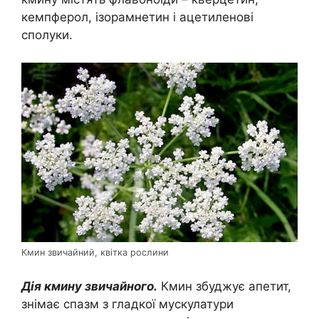
кемпферол, ізорамнетин і ацетиленові
сполуки.
Кмин звичайний, квітка рослини
Дія кмину звичайного.
Кмин збуджує апетит,
знімає спазм з гладкої мускулатури