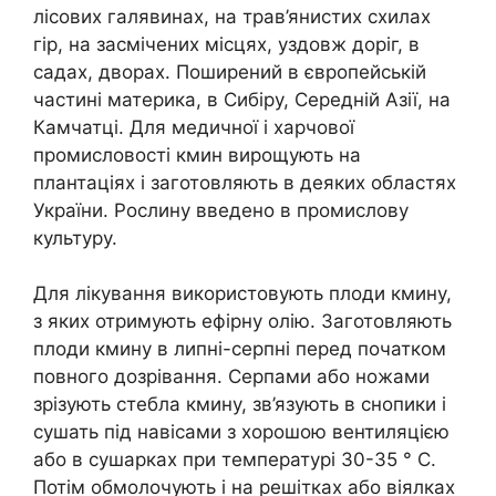
лісових галявинах, на трав’янистих схилах
гір, на засмічених місцях, уздовж доріг, в
садах, дворах. Поширений в європейській
частині материка, в Сибіру, Середній Азії, на
Камчатці. Для медичної і харчової
промисловості кмин вирощують на
плантаціях і заготовляють в деяких областях
України. Рослину введено в промислову
культуру.
Для лікування використовують плоди кмину,
з яких отримують ефірну олію. Заготовляють
плоди кмину в липні-серпні перед початком
повного дозрівання. Серпами або ножами
зрізують стебла кмину, зв’язують в снопики і
сушать під навісами з хорошою вентиляцією
або в сушарках при температурі 30-35 ° C.
Потім обмолочують і на решітках або віялках