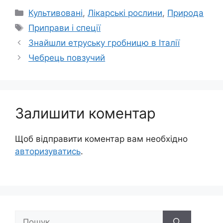
Категорії
Культивовані
,
Лікарські рослини
,
Природа
Позначки
Приправи і спеції
Знайшли етруську гробницю в Італії
Чебрець повзучий
Залишити коментар
Щоб відправити коментар вам необхідно
авторизуватись
.
Пошук: