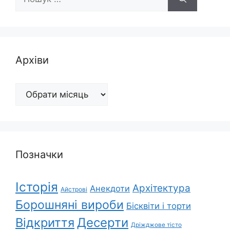
Архіви
Архіви
Позначки
Історія
Архітектура
Анекдоти
Айстрові
Борошняні вироби
Бісквіти і торти
Відкриття
Десерти
Дріжджове тісто