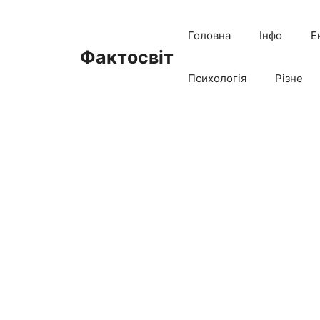
Перейти
до
Головна
Інфо
Е
вмісту
Фактосвіт
Психологія
Різне