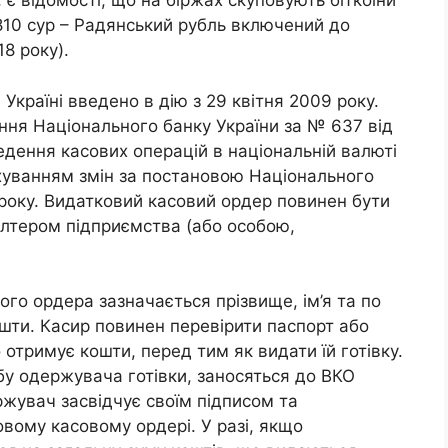
 є відомості, що на біржах скуповують біткоїни
810 сур – Радянський рубль включений до
8 року).
 Україні введено в дію з 29 квітня 2009 року.
ня Національного банку України за № 637 від
дення касових операцій в національній валюті
рахуванням змін за постановою Національного
 року. Видатковий касовий ордер повинен бути
алтером підприємства (або особою,
ого ордера зазначається прізвище, ім’я та по
ошти. Касир повинен перевірити паспорт або
 отримує кошти, перед тим як видати їй готівку.
бу одержувача готівки, заносяться до ВКО
жувач засвідчує своїм підписом та
вому касовому ордері. У разі, якщо