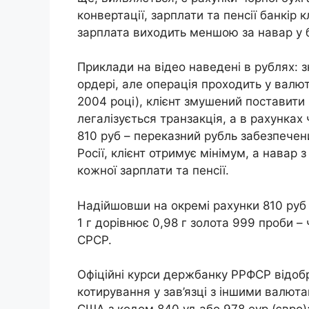
конвертації, зарплати та пенсії банкір 
зарплата виходить меншою за навар у б
Приклади на відео наведені в рублях: 
ордері, але операція проходить у валют
2004 році), клієнт змушений поставити
легалізується транзакція, а в рахунках 
810 руб – переказний рубль забезпече
Росії, клієнт отримує мінімум, а навар 
кожної зарплати та пенсії.
Надійшовши на окремі рахунки 810 руб 
1 г дорівнює 0,98 г золота 999 проби –
СРСР.
Офіційні курси держбанку РРФСР відобр
котирування у зав’язці з іншими валют