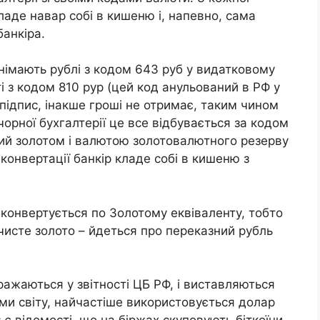
кладе навар собі в кишеню і, напевно, сама
анкіра.
знімають рублі з кодом 643 руб у видатковому
і з кодом 810 рур (цей код анульований в РФ у
 підпис, інакше гроші не отримає, таким чином
чорної бухгалтерії це все відбувається за кодом
ний золотом і валютою золотовалютного резерву
з конвертації банкір кладе собі в кишеню з
конвертується по Золотому еквіваленту, тобто
 чисте золото – йдеться про переказний рубль
ажаються у звітності ЦБ РФ, і виставляються
ами світу, найчастіше використовується долар