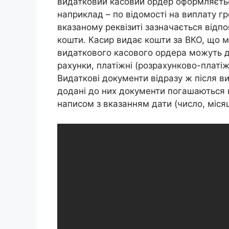
видатковий касовий ордер оформляєтьс
наприклад – по відомості на виплату г
вказаному реквізиті зазначається відп
кошти. Касир видає кошти за ВКО, що м
видаткового касового ордера можуть д
рахунки, платіжні (розрахунково-платіжн
Видаткові документи відразу ж після в
додані до них документи погашаються
написом з вказанням дати (число, місяц