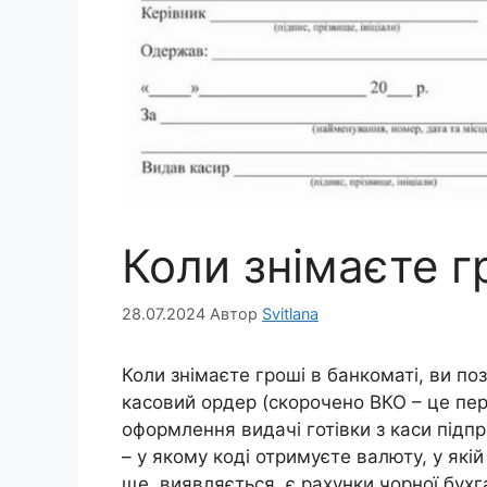
Коли знімаєте г
28.07.2024
Автор
Svitlana
Коли знімаєте гроші в банкоматі, ви по
касовий ордер (скорочено ВКО – це пе
оформлення видачі готівки з каси підп
– у якому коді отримуєте валюту, у які
ще, виявляється, є рахунки чорної бухг