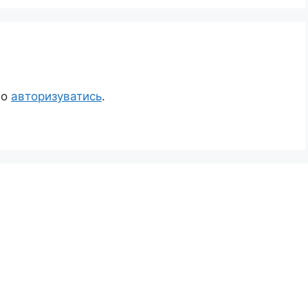
но
авторизуватись
.