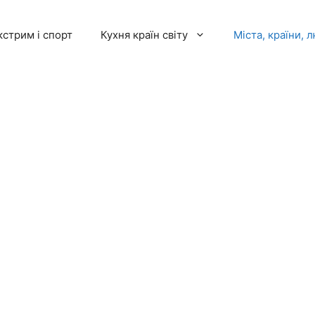
кстрим і спорт
Кухня країн світу
Міста, країни, 