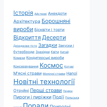
Історія
Анекдоти
Айстрові
Борошняні
Архітектура
вироби
Бісквіти і торти
Відкриття
Десерти
Загадки
Закуски і
Дріжджове тісто
бутерброди
Знахідки
Квіти
Китай
Кондитерські вироби
Комахи
Космос
Консервування
Котові
М'ясні страви
Напої
Молочні страви
Новітні технології
Перші страви
Отруйні
Печери
Пироги і пиріжки
Події
Польська
Поради
Природні