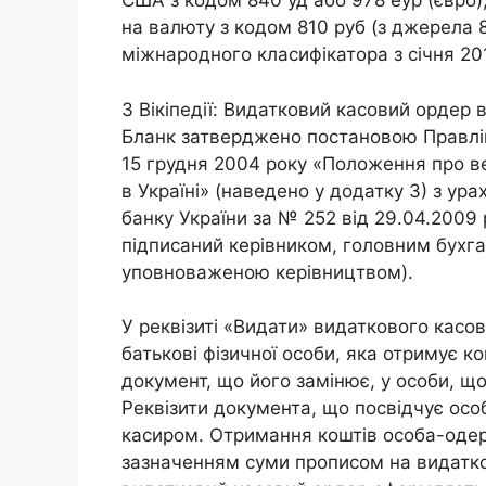
США з кодом 840 уд або 978 еур (євро);
на валюту з кодом 810 руб (з джерела 
міжнародного класифікатора з січня 201
З Вікіпедії: Видатковий касовий ордер в
Бланк затверджено постановою Правлін
15 грудня 2004 року «Положення про ве
в Україні» (наведено у додатку 3) з у
банку України за № 252 від 29.04.2009
підписаний керівником, головним бухг
уповноваженою керівництвом).
У реквізиті «Видати» видаткового касов
батькові фізичної особи, яка отримує к
документ, що його замінює, у особи, що
Реквізити документа, що посвідчує осо
касиром. Отримання коштів особа-одер
зазначенням суми прописом на видатко