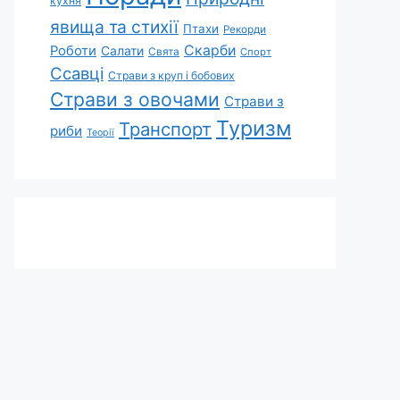
кухня
явища та стихії
Птахи
Рекорди
Скарби
Роботи
Салати
Свята
Спорт
Ссавці
Страви з круп і бобових
Страви з овочами
Страви з
Туризм
Транспорт
риби
Теорії