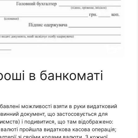
роші в банкоматі
збавлені можливості взяти в руки видатковий
рвинний документ, що застосовується для
риємств) і подивитися, що там відображено:
й валюті пройшла видаткова касова операція;
алтерії зі своїми кодами валюти. З кожної