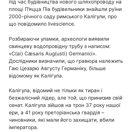
під час будівництва нового шляхопроводу на
площі П’яцца Піа будівельники знайшли руїни
2000-річного саду римського Калігули, про
що повідомило livescience.
Розбираючи уламки, археологи виявили
свинцеву водопровідну трубу з написом:
«C(ai) Cæsaris Aug(usti) Germanici».
Дослідники визначили, що гравюра належить
Гаю Цезарю Августу Германіку, більше
відомому як Калігула.
Калігула, відомий не тільки як тиран і
безжалісний лідер, але той, що принизив свій
сенат. Калігула зійшов на трон 37 року нашої
ери, а 41 року преторіанська гвардія –
чиновники, які мали його захищати, вбили
імператора.