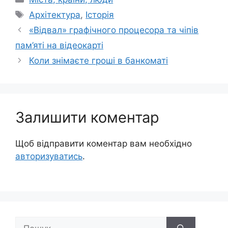
Позначки
Архітектура
,
Історія
«Відвал» графічного процесора та чіпів
пам’яті на відеокарті
Коли знімаєте гроші в банкоматі
Залишити коментар
Щоб відправити коментар вам необхідно
авторизуватись
.
Пошук: