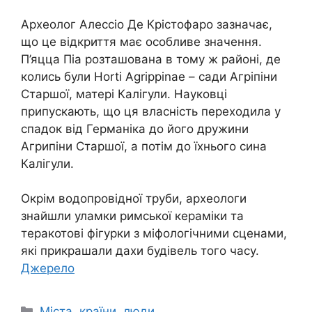
Археолог Алессіо Де Крістофаро зазначає,
що це відкриття має особливе значення.
П’яцца Піа розташована в тому ж районі, де
колись були Horti Agrippinae – сади Агріпіни
Старшої, матері Калігули. Науковці
припускають, що ця власність переходила у
спадок від Германіка до його дружини
Агрипіни Старшої, а потім до їхнього сина
Калігули.
Окрім водопровідної труби, археологи
знайшли уламки римської кераміки та
теракотові фігурки з міфологічними сценами,
які прикрашали дахи будівель того часу.
Джерело
Категорії
Міста, країни, люди