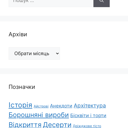
Архіви
Архіви
Позначки
Історія
Архітектура
Анекдоти
Айстрові
Борошняні вироби
Бісквіти і торти
Відкриття
Десерти
Дріжджове тісто