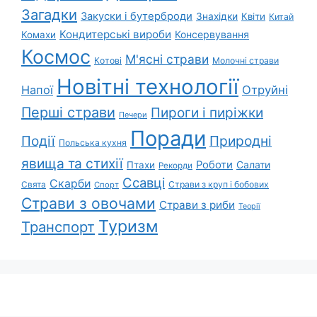
Загадки
Закуски і бутерброди
Знахідки
Квіти
Китай
Кондитерські вироби
Консервування
Комахи
Космос
М'ясні страви
Котові
Молочні страви
Новітні технології
Напої
Отруйні
Перші страви
Пироги і пиріжки
Печери
Поради
Природні
Події
Польська кухня
явища та стихії
Роботи
Салати
Птахи
Рекорди
Ссавці
Скарби
Свята
Страви з круп і бобових
Спорт
Страви з овочами
Страви з риби
Теорії
Туризм
Транспорт