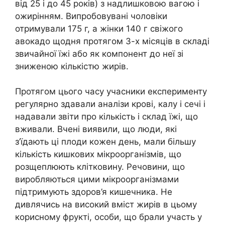
від 25 і до 45 років) з надлишковою вагою і
ожирінням. Випробовувані чоловіки
отримували 175 г, а жінки 140 г свіжого
авокадо щодня протягом 3-х місяців в складі
звичайної їжі або як компонент до неї зі
зниженою кількістю жирів.
Протягом цього часу учасники експерименту
регулярно здавали аналізи крові, калу і сечі і
надавали звіти про кількість і склад їжі, що
вживали. Вчені виявили, що люди, які
з’їдають ці плоди кожен день, мали більшу
кількість кишкових мікроорганізмів, що
розщеплюють клітковину. Речовини, що
виробляються цими мікроорганізмами
підтримують здоров’я кишечника. Не
дивлячись на високий вміст жирів в цьому
корисному фрукті, особи, що брали участь у