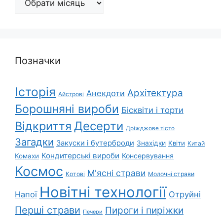
Позначки
Історія
Архітектура
Анекдоти
Айстрові
Борошняні вироби
Бісквіти і торти
Відкриття
Десерти
Дріжджове тісто
Загадки
Закуски і бутерброди
Знахідки
Квіти
Китай
Кондитерські вироби
Консервування
Комахи
Космос
М'ясні страви
Котові
Молочні страви
Новітні технології
Напої
Отруйні
Перші страви
Пироги і пиріжки
Печери