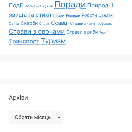
Поради
Природні
Події
Польська кухня
явища та стихії
Роботи
Салати
Птахи
Рекорди
Ссавці
Скарби
Свята
Страви з круп і бобових
Спорт
Страви з овочами
Страви з риби
Теорії
Туризм
Транспорт
Архіви
Архіви