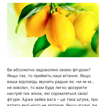
Ви абсолютно задоволені своєю фігурою?
Якщо так, то прийміть наші вітання. Якщо
ваша відповідь звучить радше як: «м-м-м…
не зовсім», то вам буде легко зрозуміти
настрій тих жінок, які соромляться своєї
фігури. Адже зайва вага – це така штука, про
втрату якої ніхто не заплаче. Якщо згодні, ви