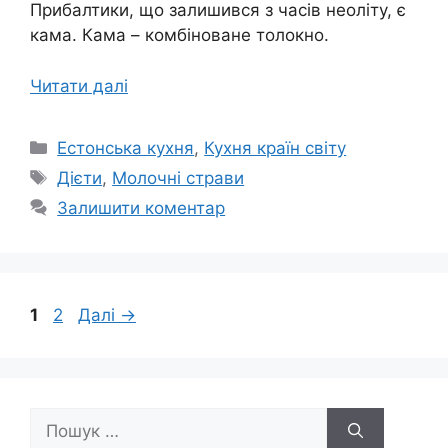
Прибалтики, що залишився з часів неоліту, є
кама. Кама – комбіноване толокно.
Читати далі
Категорії
Естонська кухня
,
Кухня країн світу
Позначки
Дієти
,
Молочні страви
Залишити коментар
Сторінка
Сторінка
1
2
Далі
→
Пошук: