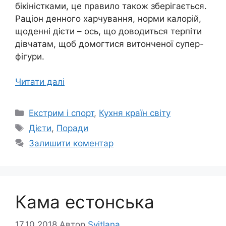
бікіністками, це правило також зберігається.
Раціон денного харчування, норми калорій,
щоденні дієти – ось, що доводиться терпіти
дівчатам, щоб домогтися витонченої супер-
фігури.
Читати далі
Категорії
Екстрим і спорт
,
Кухня країн світу
Позначки
Дієти
,
Поради
Залишити коментар
Кама естонська
17.10.2018
Автор
Svitlana