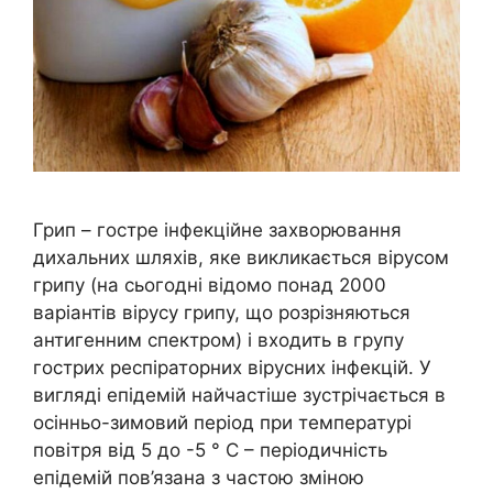
Грип – гостре інфекційне захворювання
дихальних шляхів, яке викликається вірусом
грипу (на сьогодні відомо понад 2000
варіантів вірусу грипу, що розрізняються
антигенним спектром) і входить в групу
гострих респіраторних вірусних інфекцій. У
вигляді епідемій найчастіше зустрічається в
осінньо-зимовий період при температурі
повітря від 5 до -5 ° C – періодичність
епідемій пов’язана з частою зміною