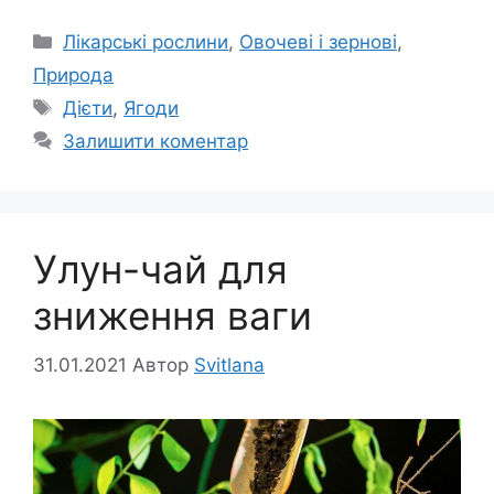
Категорії
Лікарські рослини
,
Овочеві і зернові
,
Природа
Позначки
Дієти
,
Ягоди
Залишити коментар
Улун-чай для
зниження ваги
31.01.2021
Автор
Svitlana