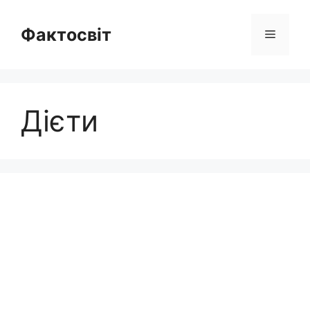
Перейти
до
Фактосвіт
Меню
вмісту
Дієти