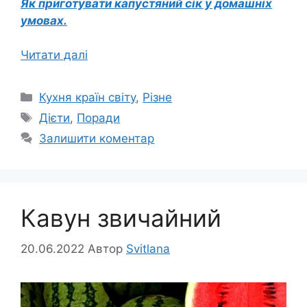
Як приготувати капустяний сік у домашніх
умовах.
Читати далі
Категорії
Кухня країн світу
,
Різне
Позначки
Дієти
,
Поради
Залишити коментар
Кавун звичайний
20.06.2022
Автор
Svitlana