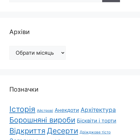
Архіви
Архіви
Позначки
Історія
Архітектура
Анекдоти
Айстрові
Борошняні вироби
Бісквіти і торти
Відкриття
Десерти
Дріжджове тісто