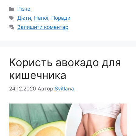
Категорії
Різне
Позначки
Дієти
,
Напої
,
Поради
Залишити коментар
Користь авокадо для
кишечника
24.12.2020
Автор
Svitlana