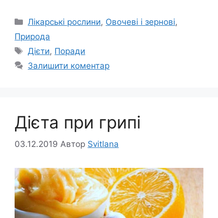
Категорії
Лікарські рослини
,
Овочеві і зернові
,
Природа
Позначки
Дієти
,
Поради
Залишити коментар
Дієта при грипі
03.12.2019
Автор
Svitlana