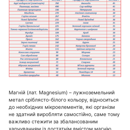
Магній (лат. Magnesium) – лужноземельний
метал сріблясто-білого кольору, відноситься
до необхідних мікроелементів, які організм
не здатний виробляти самостійно, саме тому
важливо стежити за збалансованим
харчуванням із достатнім вмістом магнію.