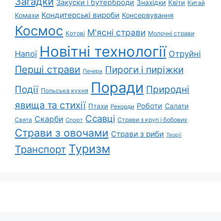
Загадки
Закуски і бутерброди
Знахідки
Квіти
Китай
Кондитерські вироби
Консервування
Комахи
Космос
М'ясні страви
Котові
Молочні страви
Новітні технології
Напої
Отруйні
Перші страви
Пироги і пиріжки
Печери
Поради
Природні
Події
Польська кухня
явища та стихії
Роботи
Салати
Птахи
Рекорди
Ссавці
Скарби
Свята
Страви з круп і бобових
Спорт
Страви з овочами
Страви з риби
Теорії
Туризм
Транспорт