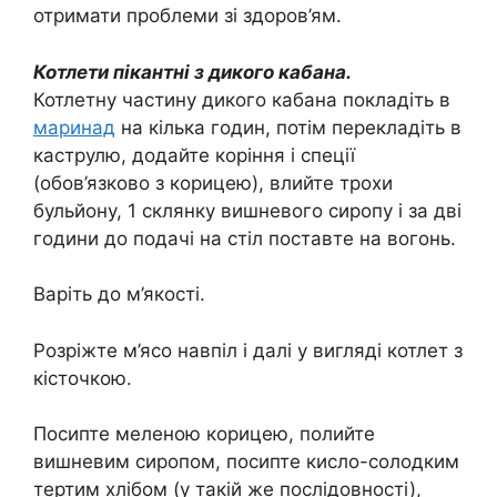
отримати проблеми зі здоров’ям.
Котлети пікантні з дикого кабана.
Котлетну частину дикого кабана покладіть в
маринад
на кілька годин, потім перекладіть в
каструлю, додайте коріння і спеції
(обов’язково з корицею), влийте трохи
бульйону, 1 склянку вишневого сиропу і за дві
години до подачі на стіл поставте на вогонь.
Варіть до м’якості.
Розріжте м’ясо навпіл і далі у вигляді котлет з
кісточкою.
Посипте меленою корицею, полийте
вишневим сиропом, посипте кисло-солодким
тертим хлібом (у такій же послідовності),