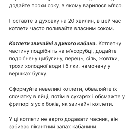
додайте трохи соку, в якому варилося м’ясо.
Поставте в духовку на 20 хвилин, в цей час
котлети часто поливайте власним соком.
Котлети звичайні з дикого кабана.
Котлетну
частину подрібніть на м’ясорубці, додайте
подрібнену цибулину, перець, сіль, жовтки,
трохи холодної води і білки, намочену у
вершках булку.
Сформуйте невеликі котлети, обваляйте їх
спочатку в яйці, потім в сухарях і обсмажте у
фритюрі з усіх боків, як звичайні котлети.
У ці котлети не варто додавати часник, він
забиває пікантний запах кабанини.