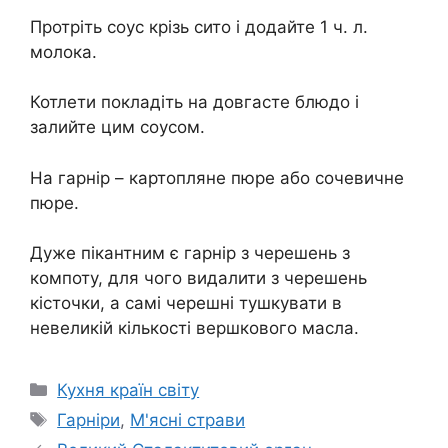
Протріть соус крізь сито і додайте 1 ч. л.
молока.
Котлети покладіть на довгасте блюдо і
залийте цим соусом.
На гарнір – картопляне пюре або сочевичне
пюре.
Дуже пікантним є гарнір з черешень з
компоту, для чого видалити з черешень
кісточки, а самі черешні тушкувати в
невеликій кількості вершкового масла.
Категорії
Кухня країн світу
Позначки
Гарніри
,
М'ясні страви