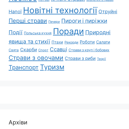
Новітні технології
Напої
Отруйні
Перші страви
Пироги і пиріжки
Печери
Поради
Природні
Події
Польська кухня
явища та стихії
Роботи
Салати
Птахи
Рекорди
Ссавці
Скарби
Свята
Страви з круп і бобових
Спорт
Страви з овочами
Страви з риби
Теорії
Туризм
Транспорт
Архіви