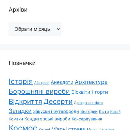
Архіви
Архіви
Позначки
Історія
Архітектура
Анекдоти
Айстрові
Борошняні вироби
Бісквіти і торти
Відкриття
Десерти
Дріжджове тісто
Загадки
Закуски і бутерброди
Знахідки
Квіти
Китай
Кондитерські вироби
Консервування
Комахи
Космос
М'ясні страви
Котові
Молочні страви