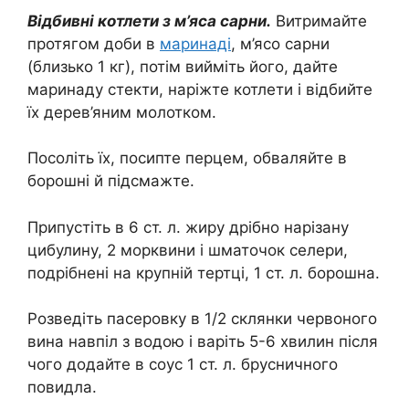
Відбивні котлети з м’яса сарни.
Витримайте
протягом доби в
маринаді
, м’ясо сарни
(близько 1 кг), потім вийміть його, дайте
маринаду стекти, наріжте котлети і відбийте
їх дерев’яним молотком.
Посоліть їх, посипте перцем, обваляйте в
борошні й підсмажте.
Припустіть в 6 ст. л. жиру дрібно нарізану
цибулину, 2 морквини і шматочок селери,
подрібнені на крупній тертці, 1 ст. л. борошна.
Розведіть пасеровку в 1/2 склянки червоного
вина навпіл з водою і варіть 5-6 хвилин після
чого додайте в соус 1 ст. л. брусничного
повидла.