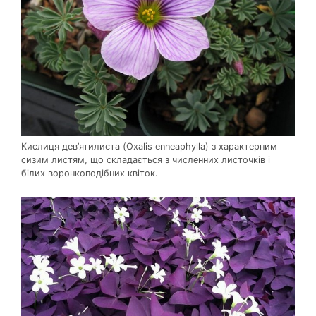
Кислиця дев’ятилиста (Oxalis enneaphylla) з характерним
сизим листям, що складається з численних листочків і
білих воронкоподібних квіток.