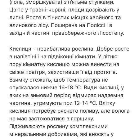
(гола, зморшкувата) з п’ятьма стулками.
Цвіте у травні-червні, плоди дозрівають у
липні. Росте в тінистих місцях хвойного та
ялинового лісу. Поширена на Поліссі і в
західній частині правобережного Лісостепу.
Кислиця – невибаглива рослина. Добре росте
в напівтіні і на підвіконні кімнати. У літню
пору кімнатну кислицю можна винести на
свіже повітря, захистивши її від протягів.
Взимку стежать, щоб температура не
опускалася нижче 16-18 °C. Види кислиці, у
яких на зимовий період відмирає надземна
частина, утримують при 12-14 °C. Влітку
кислиця потребує рясного поливу, але волога
не має застоюватися в горщику.
Підживлюють рослину комплексними
мінеральними добривами, які вносять у