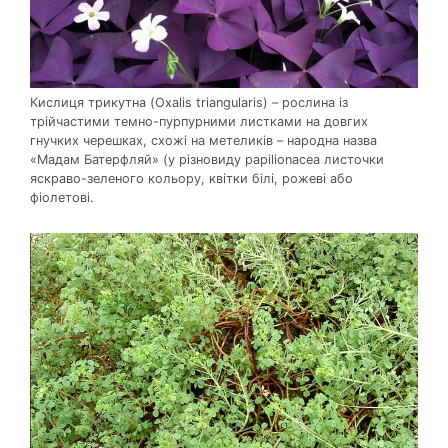
Кислиця трикутна (Oxalis triangularis) – рослина із
трійчастими темно-пурпурними листками на довгих
гнучких черешках, схожі на метеликів – народна назва
«Мадам Батерфляй» (у різновиду papilionacea листочки
яскраво-зеленого кольору, квітки білі, рожеві або
фіолетові.