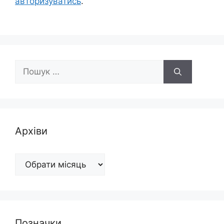
авторизуватись
.
Пошук:
Архіви
Архіви
Позначки