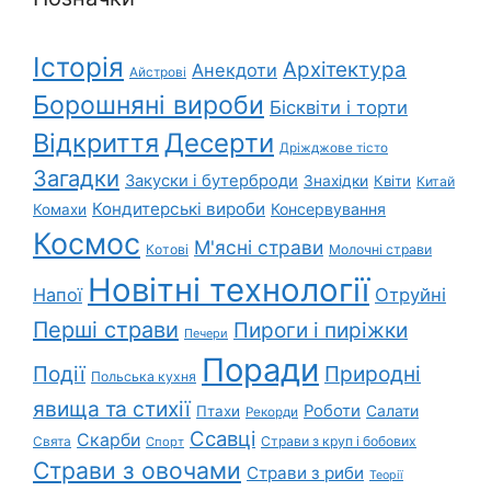
Історія
Архітектура
Анекдоти
Айстрові
Борошняні вироби
Бісквіти і торти
Відкриття
Десерти
Дріжджове тісто
Загадки
Закуски і бутерброди
Знахідки
Квіти
Китай
Кондитерські вироби
Консервування
Комахи
Космос
М'ясні страви
Котові
Молочні страви
Новітні технології
Напої
Отруйні
Перші страви
Пироги і пиріжки
Печери
Поради
Природні
Події
Польська кухня
явища та стихії
Роботи
Салати
Птахи
Рекорди
Ссавці
Скарби
Свята
Страви з круп і бобових
Спорт
Страви з овочами
Страви з риби
Теорії