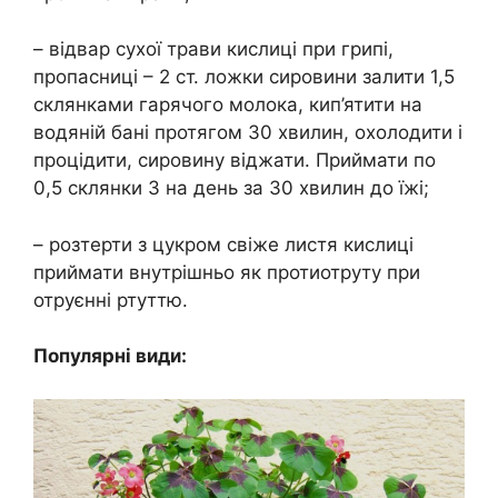
– відвар сухої трави кислиці при грипі,
пропасниці – 2 ст. ложки сировини залити 1,5
склянками гарячого молока, кип’ятити на
водяній бані протягом 30 хвилин, охолодити і
процідити, сировину віджати. Приймати по
0,5 склянки 3 на день за 30 хвилин до їжі;
– розтерти з цукром свіже листя кислиці
приймати внутрішньо як протиотруту при
отруєнні ртуттю.
Популярні види: