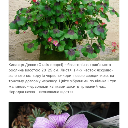
Кислиця Деппе (Oxalis deppei) – багаторічна трав’яниста
рослина висотою 20-25 см. Листя із 4-х часток яскраво-
зеленого кольору із червоно-коричневою серединкою, на
тонкому довгому черешку. Цвіте зібраними по кілька штук
малиново-червоними квітками досить тривалий час.
Народна назва – «конюшина щастя».