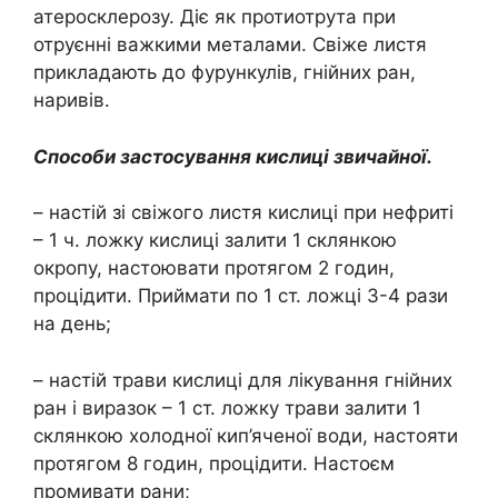
атеросклерозу. Діє як протиотрута при
отруєнні важкими металами. Свіже листя
прикладають до фурункулів, гнійних ран,
наривів.
Способи застосування кислиці звичайної.
– настій зі свіжого листя кислиці при нефриті
– 1 ч. ложку кислиці залити 1 склянкою
окропу, настоювати протягом 2 годин,
процідити. Приймати по 1 ст. ложці 3-4 рази
на день;
– настій трави кислиці для лікування гнійних
ран і виразок – 1 ст. ложку трави залити 1
склянкою холодної кип’яченої води, настояти
протягом 8 годин, процідити. Настоєм
промивати рани;