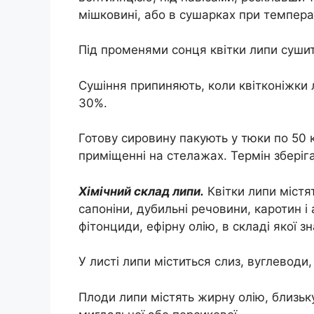
мішковині, або в сушарках при темпера
Під променями сонця квітки липи суши
Сушіння припиняють, коли квітконіжки 
30%.
Готову сировину пакують у тюки по 50 
приміщенні на стелажах. Термін зберіга
Хімічний склад липи.
Квітки липи містят
сапоніни, дубильні речовини, каротин і а
фітонциди, ефірну олію, в складі якої 
У листі липи міститься слиз, вуглеводи,
Плоди липи містять жирну олію, близьку