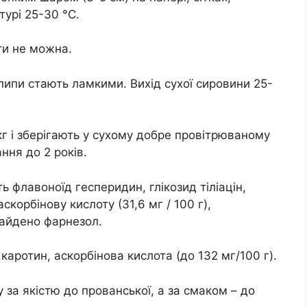
турі 25-30 °C.
ти не можна.
липи стають ламкими. Вихід сухої сировини 25-
кг і зберігають у сухому добре провітрюваному
ння до 2 років.
ь флавоноїд гесперидин, глікозид тіліацін,
скорбінову кислоту (31,6 мг / 100 г),
знайдено фарнезол.
 каротин, аскорбінова кислота (до 132 мг/100 г).
 за якістю до прованської, а за смаком – до