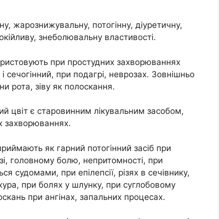
у, жарознижувальну, потогінну, діуретичну,
покійливу, знеболювальну властивості.
користовують при простудних захворюваннях
й і сечогінний, при подагрі, неврозах. Зовнішньо
 рота, зіву як полоскання.
вий цвіт є старовинним лікувальним засобом,
х захворюваннях.
приймають як гарний потогінний засіб при
і, головному болю, непритомності, при
 судомами, при епілепсії, різях в сечівнику,
хура, при болях у шлунку, при суглобовому
оскань при ангінах, запальних процесах.