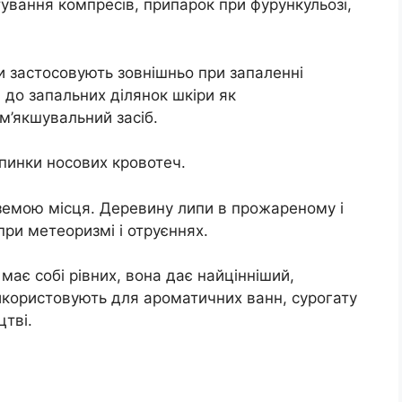
ування компресів, припарок при фурункульозі,
пи застосовують зовнішньо при запаленні
 до запальних ділянок шкіри як
м’якшувальний засіб.
пинки носових кровотеч.
земою місця. Деревину липи в прожареному і
ри метеоризмі і отруєннях.
 має собі рівних, вона дає найцінніший,
икористовують для ароматичних ванн, сурогату
цтві.