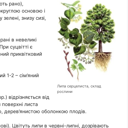
ють рано),
округлою основою і
 зелені, знизу сизі,
брані в невеликі
При суцвітті є
ний приквітковий
й 1-2 – сім’яний
Липа серцелиста, склад
рослини
op.) відрізняється від
 поверхні листа
, дерев’янистою оболонкою плодів.
ові). Цвітуть липи в червні-липні, дозрівають