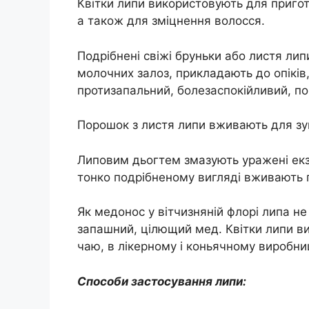
Квітки липи використовують для пригот
а також для зміцнення волосся.
Подрібнені свіжі бруньки або листя ли
молочних залоз, прикладають до опіків,
протизапальний, болезаспокійливий, по
Порошок з листя липи вживають для зу
Липовим дьогтем змазують уражені ек
тонко подрібненому вигляді вживають п
Як медонос у вітчизняній флорі липа не
запашний, цілющий мед. Квітки липи в
чаю, в лікерному і коньячному виробни
Способи застосування липи: