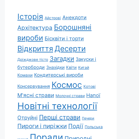
Історія
Анекдоти
Айстрові
Борошняні
Архітектура
вироби
Бісквіти і торти
Відкриття
Десерти
Загадки
Закуски і
Дріжджове тісто
бутерброди
Знахідки
Квіти
Китай
Кондитерські вироби
Комахи
Космос
Консервування
Котові
М'ясні страви
Напої
Молочні страви
Новітні технології
Перші страви
Отруйні
Печери
Пироги і пиріжки
Події
Польська
Поради
Природні