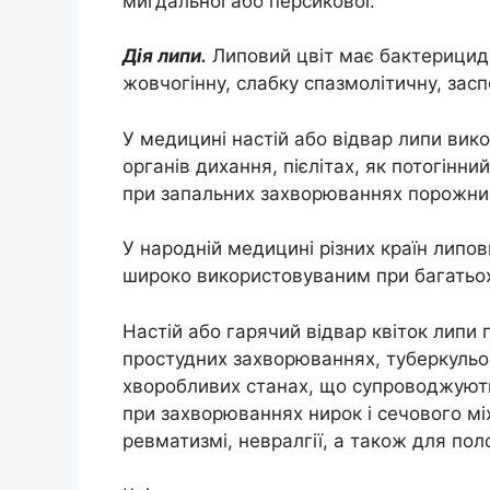
мигдальної або персикової.
Дія липи.
Липовий цвіт має бактерицидн
жовчогінну, слабку спазмолітичну, зас
У медицині настій або відвар липи ви
органів дихання, пієлітах, як потогінни
при запальних захворюваннях порожнини
У народній медицині різних країн липо
широко використовуваним при багатьо
Настій або гарячий відвар квіток липи 
простудних захворюваннях, туберкульоз
хворобливих станах, що супроводжуються
при захворюваннях нирок і сечового мі
ревматизмі, невралгії, а також для пол