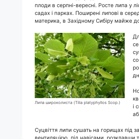
плоди в серпні-вересні. Росте липа у лі
садах і парках. Поширені липові в серед
материка, в Західному Сибіру майже до
Дл
се
су
со
ро
дн
Но
кв
Липа широколиста (Tilia platyphyllos Scop.)
і 
аб
Суцвіття липи сушать на горищах під 
вентиляцією, під навісами, розклавши т