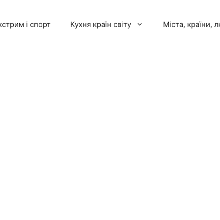
кстрим і спорт
Кухня країн світу
Міста, країни, 