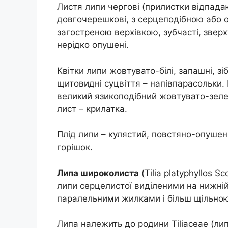
Листя липи чергові (прилистки відпада
довгочерешкові, з серцеподібною або 
загостреною верхівкою, зубчасті, зверху
нерідко опушені.
Квітки липи жовтувато-білі, запашні, зі
щитовидні суцвіття – напівпарасольки. 
великий язикоподібний жовтувато-зеле
лист – крилатка.
Плід липи – кулястий, повстяно-опушени
горішок.
Липа широколиста
(Tilia platyphyllos Sc
липи серцелистої виділеними на нижній
паралельними жилками і більш щільною
Липа належить до родини Tiliaceae (лип