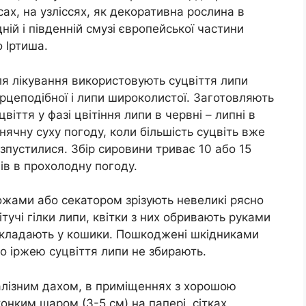
сах, на узліссях, як декоративна рослина в
ній і південній смузі європейської частини
 Іртиша.
я лікування використовують суцвіття липи
рцеподібної і липи широколистої. Заготовляють
цвіття у фазі цвітіння липи в червні – липні в
нячну суху погоду, коли більшість суцвіть вже
зпустилися. Збір сировини триває 10 або 15
ів в прохолодну погоду.
жами або секатором зрізують невеликі рясно
ітучі гілки липи, квітки з них обривають руками
складають у кошики. Пошкоджені шкідниками
о іржею суцвіття липи не збирають.
залізним дахом, в приміщеннях з хорошою
онким шаром (3-5 см) на папері, сітках,