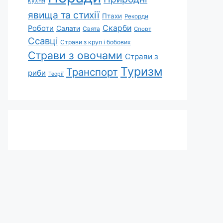
кухня
явища та стихії
Птахи
Рекорди
Скарби
Роботи
Салати
Свята
Спорт
Ссавці
Страви з круп і бобових
Страви з овочами
Страви з
Туризм
Транспорт
риби
Теорії