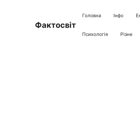
Перейти
до
Головна
Інфо
Е
вмісту
Фактосвіт
Психологія
Різне