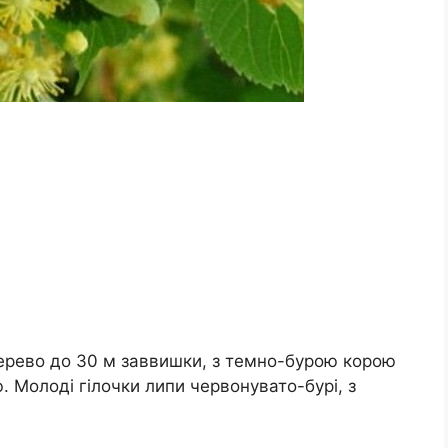
 – дерево до 30 м заввишки, з темно-бурою корою
. Молоді гілочки липи червонувато-бурі, з