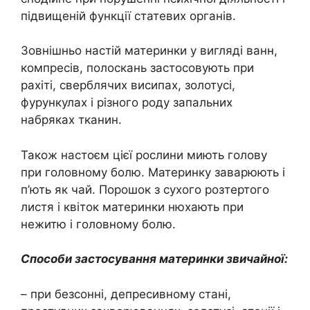
підвищеній функції статевих органів.
Зовнішньо настій материнки у вигляді ванн,
компресів, полоскань застосовують при
рахіті, сверблячих висипах, золотусі,
фурункулах і різного роду запальних
набряках тканин.
Також настоєм цієї рослини миють голову
при головному болю. Материнку заварюють і
п’ють як чай. Порошок з сухого розтертого
листя і квіток материнки нюхають при
нежитю і головному болю.
Способи застосування материнки звичайної:
– при безсонні, депресивному стані,