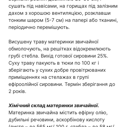
сушать під навісами, на горищах під залізним
дахом з хорошою вентиляцією, розклавши
тонким шаром (5-7 см) на папері або тканині,
періодично перемішують.
Висушену траву материнки звичайної
обмолочують, на решітках відокремлюють
грубі стебла. Вихід готової сировини 25%.
Суху траву пакують в тюки по 100 кг і
зберігають у сухих добре провітрюваних
приміщеннях на стелажах в групі
ефіроолійної сировини. Термін зберігання до
2 років.
Хімічний склад материнки звичайної.
Материнка звичайна містить ефірну олію,
дубильні речовини, аскорбінову кислоту
(листя – до 565 мг/ 100 г, стебла – до 58 мг/