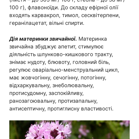
100 г), флавоноїди. До складу ефірної олії
входять карвакрол, тимол, сесквітерпени,
геранілацетат, вільні спирти.
Дія материнки звичайної.
Материнка
звичайна збуджує апетит, стимулює
діяльність шлунково-кишкового тракту,
знімає нудоту, блювоту, головний біль,
регулює оваріально-менструальний цикл,
має жовчогінну, сечогінну, потогінну,
відхаркувальну, знеболювальну,
протисудомну, заспокійливу,
ранозагоювальну, протизапальну,
антисептичну, протиглисну властивості.