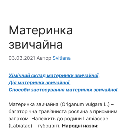
Материнка
звичайна
03.03.2021
Автор
Svitlana
Хімічний склад материнки звичайної,
Дія материнки звичайної,
Способи застосування материнки звичайної.
Материнка звичайна (Origanum vulgare L.) –
багаторічна трав’яниста рослина з приємним
запахом. Належить до родини Lamiaceae
(Labiatae) – губоцвіті.
Народні назви: