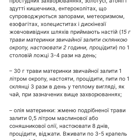
простудних захворюваннях, золотусі, атонії і
здутті кишечника, ентероколітах, що
супроводжуються запорами, метеоризмом,
езофагітах, холециститах і дискінезії
жовчовивідних шляхів приймають настій (
15 г
трави материнки звичайної залити склянкою
окропу, настоювати 2 години, процідити
) по 1
столовій ложці 3-4 рази на день;
– 30 г трави материнки звичайної залити 1
літром окропу, настояти, процідити, пити по 1
склянці 3 рази в день у теплому вигляді, як
чай, при зазначених вище захворюваннях;
– олія материнки: жменю подрібненої трави
залити 0,5 літром маслинової або
соняшникової олії, настоювати 8 днів,
процідити, віджати. Вживати по 3-5 крапель