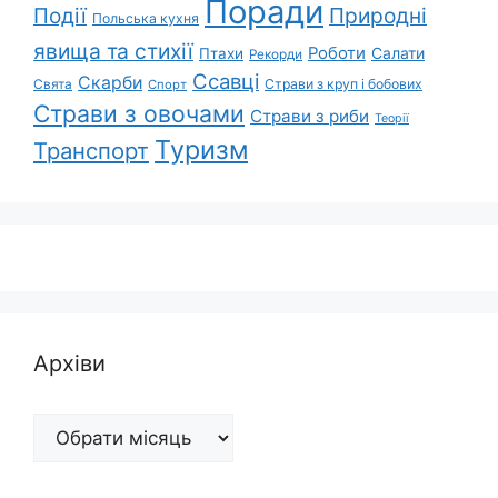
Поради
Природні
Події
Польська кухня
явища та стихії
Роботи
Салати
Птахи
Рекорди
Ссавці
Скарби
Свята
Страви з круп і бобових
Спорт
Страви з овочами
Страви з риби
Теорії
Туризм
Транспорт
Архіви
Архіви