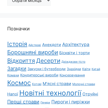
Позначки
Історія
Архітектура
Анекдоти
Айстрові
Борошняні вироби
Бісквіти і торти
Відкриття
Десерти
Дріжджове тісто
Загадки
Закуски і бутерброди
Знахідки
Квіти
Китай
Кондитерські вироби
Консервування
Комахи
Космос
М'ясні страви
Котові
Молочні страви
Новітні технології
Напої
Отруйні
Перші страви
Пироги і пиріжки
Печери