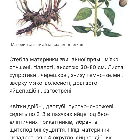
Материнка звичайна, склад рослини
Стебла материнки звичайної прямі, м’яко
опушені, гіллясті, висотою 30-80 см. Листя
супротивні, черешкові, знизу темно-зелені,
зверху м’яко-волосисті, довгасто-
яйцеподібні, загострені.
Квітки дрібні, двогубі, пурпурно-рожеві,
сидять по 2-3 в пазухах яйцеподібно-
еліптичних приквітників, зібрані в
щитоподібні суцвіття. Плід материнки
складається з 4 округло-яйцеподібних