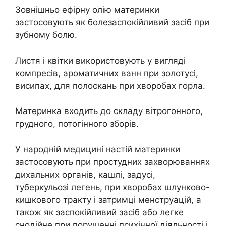
Зовнішньо ефірну олію материнки
застосовують як болезаспокійливий засіб при
зубному болю.
Листя і квітки використовують у вигляді
компресів, ароматичних ванн при золотусі,
висипах, для полоскань при хворобах горла.
Материнка входить до складу вітрогонного,
грудного, потогінного зборів.
У народній медицині настій материнки
застосовують при простудних захворюваннях
дихальних органів, кашлі, задусі,
туберкульозі легень, при хворобах шлунково-
кишкового тракту і затримці менструацій, а
також як заспокійливий засіб або легке
снодійне при порушенні психічної діяльності і