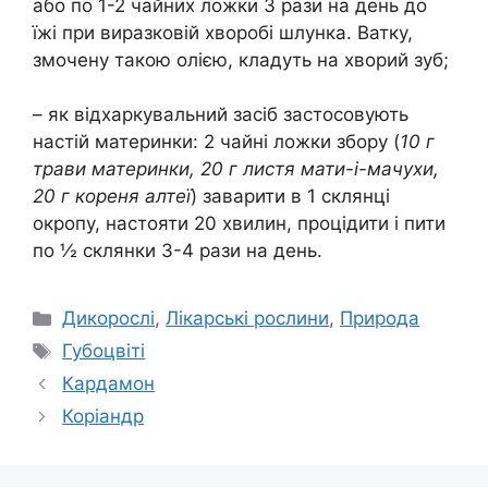
або по 1-2 чайних ложки 3 рази на день до
їжі при виразковій хворобі шлунка. Ватку,
змочену такою олією, кладуть на хворий зуб;
– як відхаркувальний засіб застосовують
настій материнки: 2 чайні ложки збору (
10 г
трави материнки, 20 г листя мати-і-мачухи,
20 г кореня алтеї
) заварити в 1 склянці
окропу, настояти 20 хвилин, процідити і пити
по ½ склянки 3-4 рази на день.
Категорії
Дикорослі
,
Лікарські рослини
,
Природа
Позначки
Губоцвіті
Кардамон
Коріандр