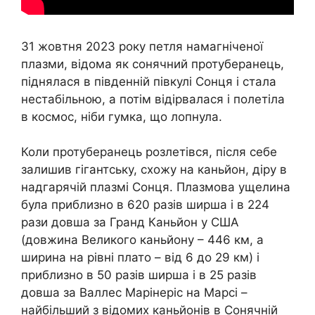
31 жовтня 2023 року петля намагніченої
плазми, відома як сонячний протуберанець,
піднялася в південній півкулі Сонця і стала
нестабільною, а потім відірвалася і полетіла
в космос, ніби гумка, що лопнула.
Коли протуберанець розлетівся, після себе
залишив гігантську, схожу на каньйон, діру в
надгарячій плазмі Сонця. Плазмова ущелина
була приблизно в 620 разів ширша і в 224
рази довша за Гранд Каньйон у США
(довжина Великого каньйону – 446 км, а
ширина на рівні плато – від 6 до 29 км) і
приблизно в 50 разів ширша і в 25 разів
довша за Валлес Марінеріс на Марсі –
найбільший з відомих каньйонів в Сонячній