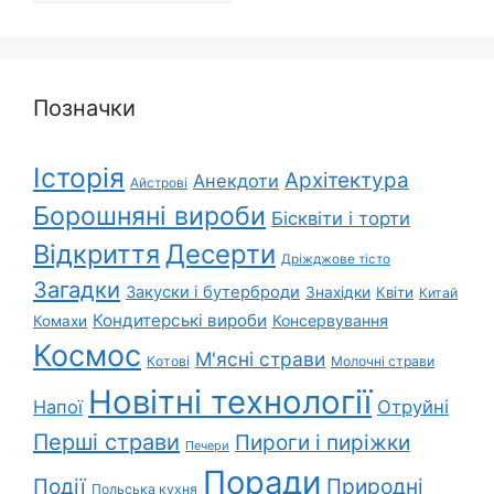
Позначки
Історія
Архітектура
Анекдоти
Айстрові
Борошняні вироби
Бісквіти і торти
Відкриття
Десерти
Дріжджове тісто
Загадки
Закуски і бутерброди
Знахідки
Квіти
Китай
Кондитерські вироби
Консервування
Комахи
Космос
М'ясні страви
Котові
Молочні страви
Новітні технології
Напої
Отруйні
Перші страви
Пироги і пиріжки
Печери
Поради
Природні
Події
Польська кухня