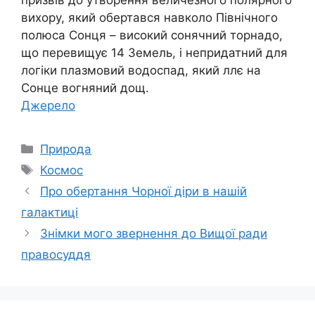
вихору, який обертався навколо Північного
полюса Сонця – високий сонячний торнадо,
що перевищує 14 Земель, і непридатний для
логіки плазмовий водоспад, який ллє на
Сонце вогняний дощ.
Джерело
Категорії
Природа
Позначки
Космос
Про обертання Чорної діри в нашій
галактиці
Знімки мого звернення до Вищої ради
правосуддя