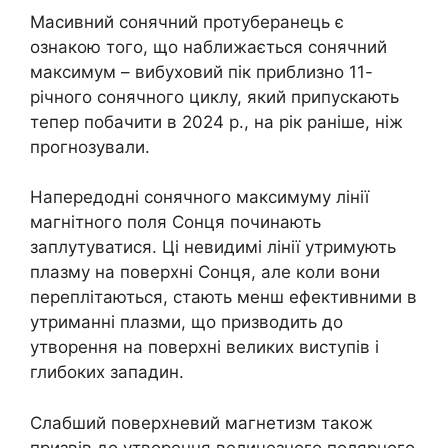
Масивний сонячний протуберанець є
ознакою того, що наближається сонячний
максимум – вибуховий пік приблизно 11-
річного сонячного циклу, який припускають
тепер побачити в 2024 р., на рік раніше, ніж
прогнозували.
Напередодні сонячного максимуму лінії
магнітного поля Сонця починають
заплутуватися. Ці невидимі лінії утримують
плазму на поверхні Сонця, але коли вони
переплітаються, стають менш ефективними в
утриманні плазми, що призводить до
утворення на поверхні великих виступів і
глибоких западин.
Слабший поверхневий магнетизм також
призвів до утворення величезного полярного