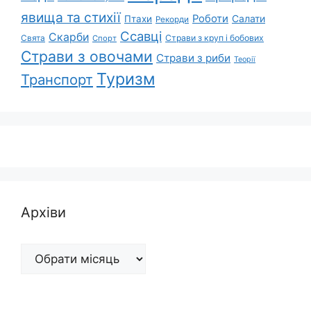
явища та стихії
Роботи
Салати
Птахи
Рекорди
Ссавці
Скарби
Свята
Страви з круп і бобових
Спорт
Страви з овочами
Страви з риби
Теорії
Туризм
Транспорт
Архіви
Архіви