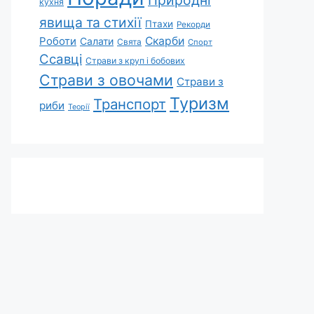
Природні
кухня
явища та стихії
Птахи
Рекорди
Роботи
Скарби
Салати
Свята
Спорт
Ссавці
Страви з круп і бобових
Страви з овочами
Страви з
Туризм
Транспорт
риби
Теорії