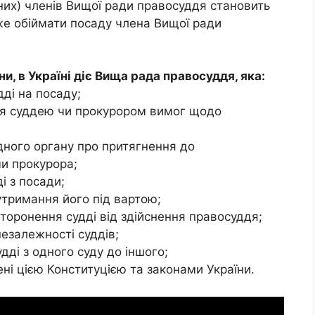
их) членів Вищої ради правосуддя становить
оже обіймати посаду члена Вищої ради
ни, в Україні діє Вища рада правосуддя, яка:
дді на посаду;
ня суддею чи прокурором вимог щодо
ідного органу про притягнення до
чи прокурора;
і з посади;
утримання його під вартою;
торонення судді від здійснення правосуддя;
езалежності суддів;
дді з одного суду до іншого;
ні цією Конституцією та законами України.