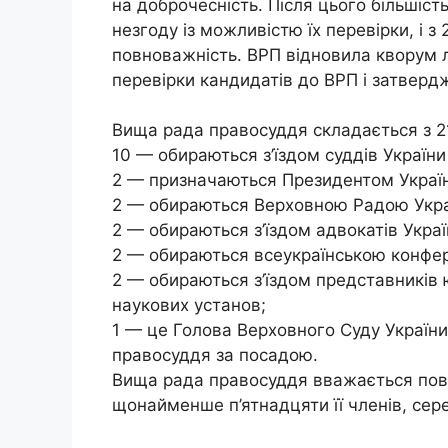
на доброчесність. Після цього більшіст
незгоду із можливістю їх перевірки, і 
повноважність. ВРП відновила кворум ли
перевірки кандидатів до ВРП і затверд
Вища рада правосуддя складається з 21
10 — обираються з’їздом суддів України 
2 — призначаються Президентом Украї
2 — обираються Верховною Радою Укра
2 — обираються з’їздом адвокатів Украї
2 — обираються всеукраїнською конфер
2 — обираються з’їздом представників
наукових установ;
1 — це Голова Верховного Суду України
правосуддя за посадою.
Вища рада правосуддя вважається пов
щонайменше п’ятнадцяти її членів, сере