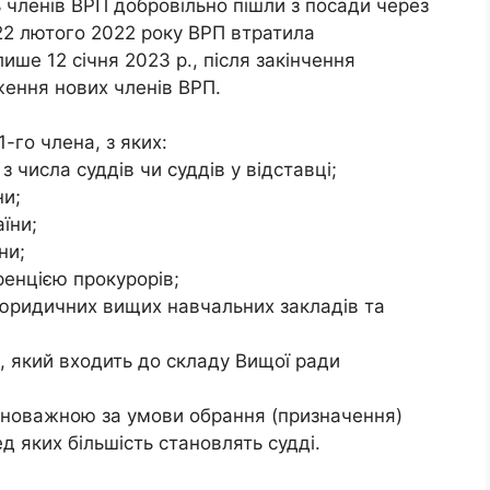
ь членів ВРП добровільно пішли з посади через
з 22 лютого 2022 року ВРП втратила
ше 12 січня 2023 р., після закінчення
ження нових членів ВРП.
-го члена, з яких:
з числа суддів чи суддів у відставці;
ни;
їни;
ни;
енцією прокурорів;
 юридичних вищих навчальних закладів та
, який входить до складу Вищої ради
новажною за умови обрання (призначення)
д яких більшість становлять судді.