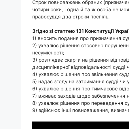
Строк повноважень обраних (призначен
чотири роки, і одна й та ж особа не м
правосуддя два строки поспіль.
Згідно зі статтею 131 Конституції Украї
1) вносить подання про призначення су
2) ухвалює рішення стосовно порушен
несумісності;
3) розглядає скарги на рішення відпов
дисциплінарної відповідальності судді 
4) ухвалює рішення про звільнення судд
5) надає згоду на затримання судді чи 
6) ухвалює рішення про тимчасове відс
7) вживає заходів щодо забезпечення н
8) ухвалює рішення про переведення су
9) здійснює інші повноваження, визначе