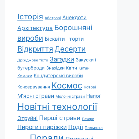
Історія
Анекдоти
Айстрові
Борошняні
Архітектура
вироби
Бісквіти і торти
Відкриття
Десерти
Загадки
Закуски і
Дріжджове тісто
бутерброди
Знахідки
Квіти
Китай
Кондитерські вироби
Комахи
Космос
Консервування
Котові
М'ясні страви
Напої
Молочні страви
Новітні технології
Перші страви
Отруйні
Печери
Пироги і пиріжки
Події
Польська
Поради