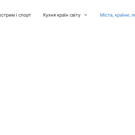
кстрим і спорт
Кухня країн світу
Міста, країни, 