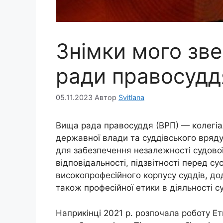
Знімки мого зв
ради правосудд
05.11.2023
Автор
Svitlana
Вища рада правосуддя (ВРП) — колегіа
державної влади та суддівського врядува
для забезпечення незалежності судової
відповідальності, підзвітності перед 
високопрофесійного корпусу суддів, дод
також професійної етики в діяльності су
Наприкінці 2021 р. розпочала роботу Ет