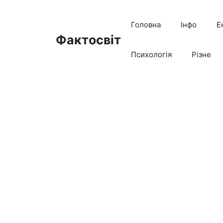
Перейти
до
Головна
Інфо
Е
вмісту
Фактосвіт
Психологія
Різне