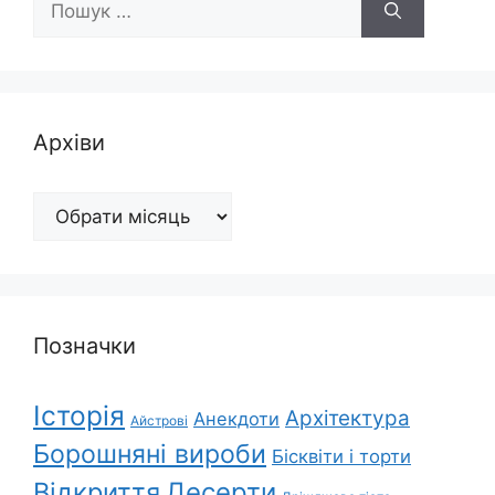
Архіви
Архіви
Позначки
Історія
Архітектура
Анекдоти
Айстрові
Борошняні вироби
Бісквіти і торти
Відкриття
Десерти