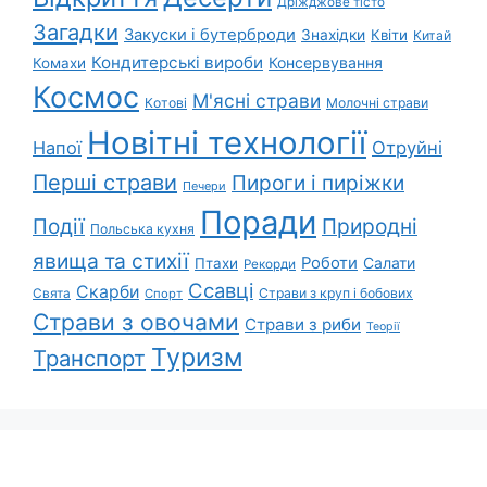
Дріжджове тісто
Загадки
Закуски і бутерброди
Знахідки
Квіти
Китай
Кондитерські вироби
Консервування
Комахи
Космос
М'ясні страви
Котові
Молочні страви
Новітні технології
Напої
Отруйні
Перші страви
Пироги і пиріжки
Печери
Поради
Природні
Події
Польська кухня
явища та стихії
Роботи
Салати
Птахи
Рекорди
Ссавці
Скарби
Свята
Страви з круп і бобових
Спорт
Страви з овочами
Страви з риби
Теорії
Туризм
Транспорт