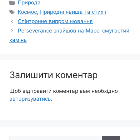
Категорії
Природа
Позначки
Космос
,
Природні явища та стихії
Спінтронне випромінювання
Perseverance знайшов на Марсі смугастий
камінь
Залишити коментар
Щоб відправити коментар вам необхідно
авторизуватись
.
Пошук: