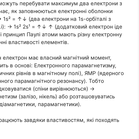
лі можуть перебувати максимум два електрони з
ає, як заповнюються електронні оболонки
→ 1s² = ↑↓ (два електрони на 1s-орбіталі з
Li): → 1s² 2s¹ = ↑↓ ↑ (додатковий електрон іде
 і принцип Паулі атоми мають різну електронну
чні властивості елементів.
н електрон має власний магнітний момент,
ить в основі: Електронного парамагнетизму,
них рівнів в магнітному полі), ЯМР (ядерного
нного парамагнітного резонансу). Тобто
дковуватися (спіни вирівнюються) →
тизм (залізо, нікель) або розташовуватись
діамагнетики, парамагнетики).
ацюють завдяки властивостям, які походять