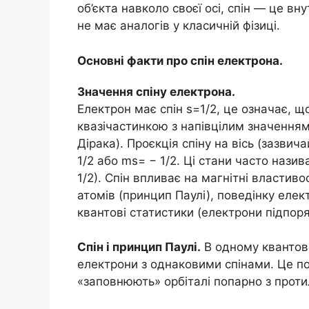
об’єкта навколо своєї осі, спін — це в
не має аналогів у класичній фізиці.
Основні факти про спін електрона.
Значення спіну електрона.
Електрон має спін s=1/2, це означає, щ
квазічастинкою з напівцілим значенням
Дірака). Проєкція спіну на вісь (зазвич
1/2 або ms= − 1/2. Ці стани часто назива
1/2). Спін впливає на магнітні властив
атомів (принцип Паулі), поведінку елек
квантові статистики (електрони підпор
Спін і принцип Паулі.
В одному квантов
електрони з однаковими спінами. Це п
«заповнюють» орбіталі попарно з прот