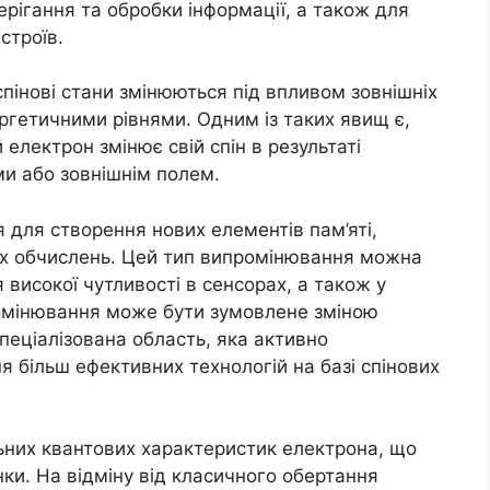
ерігання та обробки інформації, а також для
строїв.
пінові стани змінюються під впливом зовнішніх
ергетичними рівнями. Одним із таких явищ є,
 електрон змінює свій спін в результаті
ми або зовнішнім полем.
для створення нових елементів пам’яті,
вих обчислень. Цей тип випромінювання можна
високої чутливості в сенсорах, а також у
промінювання може бути зумовлене зміною
спеціалізована область, яка активно
я більш ефективних технологій на базі спінових
них квантових характеристик електрона, що
ки. На відміну від класичного обертання