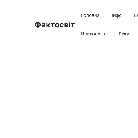
Перейти
до
Головна
Інфо
Е
вмісту
Фактосвіт
Психологія
Різне