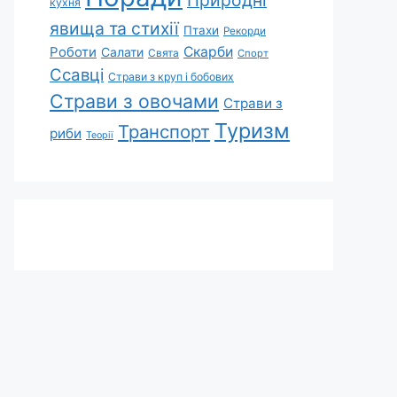
Природні
кухня
явища та стихії
Птахи
Рекорди
Роботи
Скарби
Салати
Свята
Спорт
Ссавці
Страви з круп і бобових
Страви з овочами
Страви з
Туризм
Транспорт
риби
Теорії