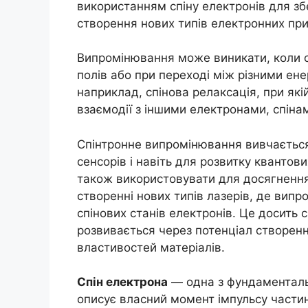
використанням спіну електронів для зб
створення нових типів електронних при
Випромінювання може виникати, коли с
полів або при переході між різними ен
наприклад, спінова релаксація, при якій
взаємодії з іншими електронами, спіна
Спінтронне випромінювання вивчається 
сенсорів і навіть для розвитку кванто
також використовувати для досягнення 
створенні нових типів лазерів, де ви
спінових станів електронів. Це досить 
розвивається через потенціал створенн
властивостей матеріалів.
Спін електрона
— одна з фундаменталь
описує власний момент імпульсу частин