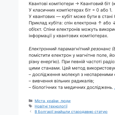
Квантові комп’ютери → Квантовий біт (к
У класичних комп’ютерах біт = 0 або 1.
У квантових — кубіт може бути в стані 
Приклад кубіта: спін електрона ↑ або
об’єкт. Спіни електронів можуть викор
інформації у квантових комп’ютерах.
Електронний парамагнітний резонанс (
помістити електрон у магнітне поле, й
різну енергію). При певній частоті ра
цими станами. Цей метод використову
– дослідження молекул з неспареними
– вивчення вільних радикалів;
– біологічних та медичних досліджень.
Категорії
Міста, країни, люди
Позначки
Новітні технології
В Болгарії знайшли стародавню статую