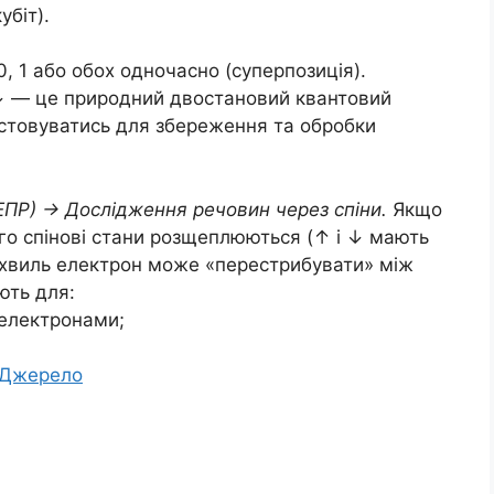
убіт).
0, 1 або обох одночасно (суперпозиція).
 ↓ — це природний двостановий квантовий
истовуватись для збереження та обробки
ЕПР) → Дослідження речовин через спіни.
Якщо
ого спінові стани розщеплюються (↑ і ↓ мають
діохвиль електрон може «перестрибувати» між
ють для:
 електронами;
Джерело