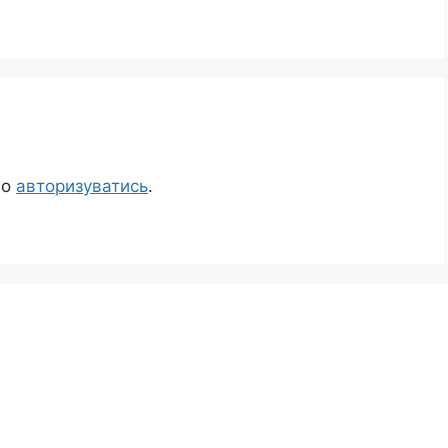
но
авторизуватись
.