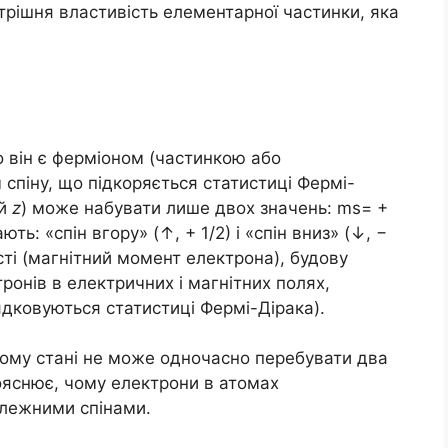
нутрішня властивість елементарної частинки, яка
о він є ферміоном (частинкою або
 спіну, що підкоряється статистиці Фермі-
ай
z
) може набувати лише двох значень: ms​= +
ють: «спін вгору» (↑, + 1/2) і «спін вниз» (↓, −
ості (магнітний момент електрона), будову
тронів в електричних і магнітних полях,
ядковуються статистиці Фермі-Дірака).
ому стані не може одночасно перебувати два
ояснює, чому електрони в атомах
илежними спінами.