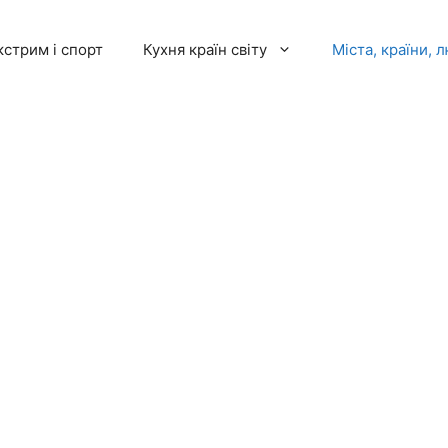
кстрим і спорт
Кухня країн світу
Міста, країни, 