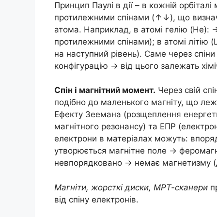
Принцип Паулі в дії – в кожній орбіта
протилежними спінами (↑↓), що визнач
атома. Наприклад, в атомі гелію (He): 
протилежними спінами); в атомі літію (
на наступний рівень). Саме через спіни
конфігурацію → від цього залежать хімі
Спін і магнітний момент.
Через свій спі
подібно до маленького магніту, що леж
Ефекту Зеемана (розщеплення енергетич
магнітного резонансу) та ЕПР (електро
електрони в матеріалах можуть: впоря
утворюється магнітне поле → феромагне
невпорядковано → немає магнетизму (
Магніти, жорсткі диски, МРТ-сканери
пр
від спіну електронів.