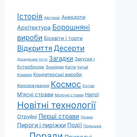
Історія
Анекдоти
Айстрові
Борошняні
Архітектура
вироби
Бісквіти і торти
Відкриття
Десерти
Загадки
Закуски і
Дріжджове тісто
бутерброди
Знахідки
Квіти
Китай
Кондитерські вироби
Комахи
Космос
Консервування
Котові
М'ясні страви
Напої
Молочні страви
Новітні технології
Перші страви
Отруйні
Печери
Пироги і пиріжки
Події
Польська
Поради