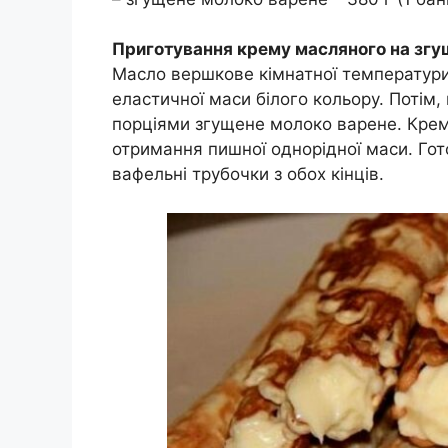
Приготування крему масляного на згу
Масло вершкове кімнатної температури
еластичної маси білого кольору. Потім
порціями згущене молоко варене. Крем
отримання пишної однорідної маси. Гот
вафельні трубочки з обох кінців.