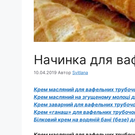
Начинка для ва
10.04.2019
Автор
Svitlana
Крем масляний для вафельних трубоч
Крем масляний на згущеному молоці д
Крем заварний для вафельних трубочо
Крем «ганаш» для вафельних трубочо
Білковий крем на водяній бані (безе) 
Крем масляний для вафельних трубоч