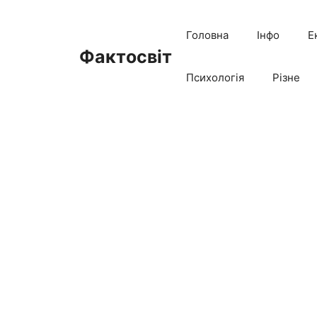
Перейти
до
Головна
Інфо
Е
вмісту
Фактосвіт
Психологія
Різне