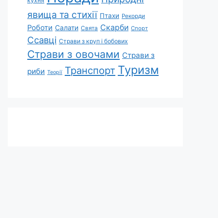
кухня
явища та стихії
Птахи
Рекорди
Скарби
Роботи
Салати
Свята
Спорт
Ссавці
Страви з круп і бобових
Страви з овочами
Страви з
Туризм
Транспорт
риби
Теорії