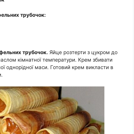
фельних трубочок:
фельних трубочок.
Яйце розтерти з цукром до
 маслом кімнатної температури. Крем збивати
ї однорідної маси. Готовий крем викласти в
и.