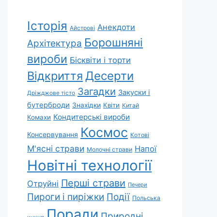
Історія
Анекдоти
Айстрові
Борошняні
Архітектура
вироби
Бісквіти і торти
Відкриття
Десерти
Загадки
Закуски і
Дріжджове тісто
бутерброди
Знахідки
Квіти
Китай
Кондитерські вироби
Комахи
Космос
Консервування
Котові
М'ясні страви
Напої
Молочні страви
Новітні технології
Перші страви
Отруйні
Печери
Пироги і пиріжки
Події
Польська
Поради
Природні