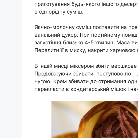
приготування будь-якого іншого десерт
в однорідну суміш.
Яєчно-молочну суміш поставити на пові
ванільний цукор. При постійному поміш
загустіння близько 4-5 хвилин. Маса в
Перелити її в миску, накрити харчовою 
В іншій мисці міксером збити вершкове
Продовжуючи збивати, поступово по 1 с
нугою. Крем збивати до отримання одн
перекласти в кондитерський мішок і на