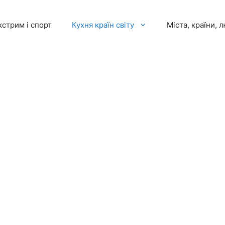
кстрим і спорт
Кухня країн світу
Міста, країни, 