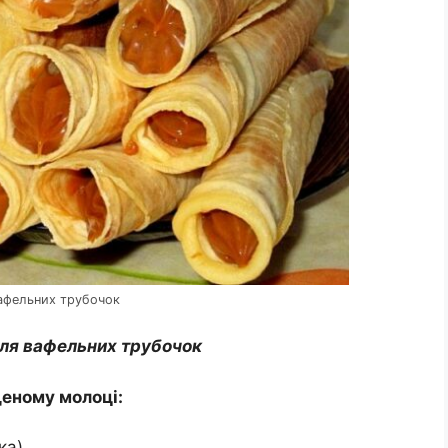
афельних трубочок
для вафельних трубочок
щеному молоці:
ка).