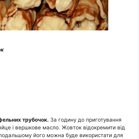
ок
фельних трубочок.
За годину до приготування
яйце і вершкове масло. Жовток відокремити від
в подальшому його можна буде використати для