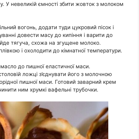
у. У невеликій ємності збити жовток з молоком
льний вогонь, додати туди цукровий пісок і
уванні довести масу до кипіння і варити до
ийде тягуча, схожа на згущене молоко.
плівкою і охолодити до кімнатної температури.
 масло до пишної еластичної маси.
толовій ложці з’єднувати його з молочною
орідної пишної маси. Готовий заварний крем
чинити ним хрумкі вафельні трубочки.