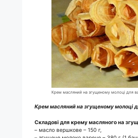
Крем масляний на згущеному молоці для в
Крем масляний на згущеному молоці 
Складові для крему масляного на згу
– масло вершкове – 150 г,
– згущене молоко варене – 380 г (1 бан