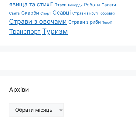
явища та стихії
Роботи
Салати
Птахи
Рекорди
Ссавці
Скарби
Свята
Страви з круп і бобових
Спорт
Страви з овочами
Страви з риби
Теорії
Туризм
Транспорт
Архіви
Архіви