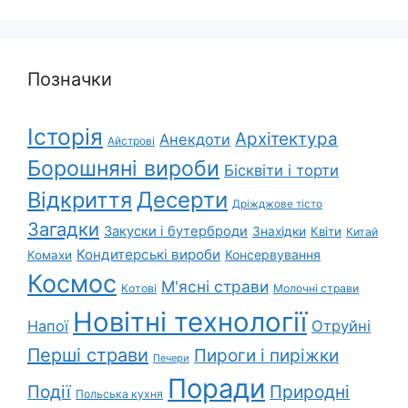
Позначки
Історія
Архітектура
Анекдоти
Айстрові
Борошняні вироби
Бісквіти і торти
Відкриття
Десерти
Дріжджове тісто
Загадки
Закуски і бутерброди
Знахідки
Квіти
Китай
Кондитерські вироби
Консервування
Комахи
Космос
М'ясні страви
Котові
Молочні страви
Новітні технології
Напої
Отруйні
Перші страви
Пироги і пиріжки
Печери
Поради
Природні
Події
Польська кухня