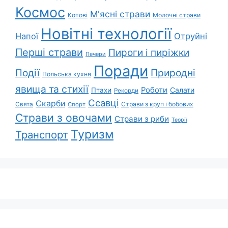
Космос
М'ясні страви
Котові
Молочні страви
Новітні технології
Напої
Отруйні
Перші страви
Пироги і пиріжки
Печери
Поради
Природні
Події
Польська кухня
явища та стихії
Роботи
Салати
Птахи
Рекорди
Ссавці
Скарби
Свята
Страви з круп і бобових
Спорт
Страви з овочами
Страви з риби
Теорії
Туризм
Транспорт