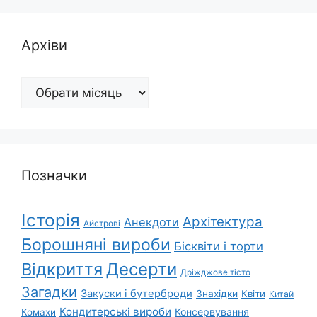
Архіви
Архіви
Позначки
Історія
Архітектура
Анекдоти
Айстрові
Борошняні вироби
Бісквіти і торти
Відкриття
Десерти
Дріжджове тісто
Загадки
Закуски і бутерброди
Знахідки
Квіти
Китай
Кондитерські вироби
Консервування
Комахи