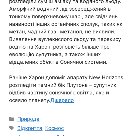
розгледіли суміш аміаку та водяного льоду.
Аморфний водяний лід зосереджений в
тонкому поверхневому шарі, але свідчень
наявності інших органічних сполук, таких як
метан, чадний газ і метанол, не виявили.
Виявлення вуглекислого льоду та перекису
водню на Хароні розповість більше про
еволюцію супутника, а також інших
віддалених об’єктів Сонячної системи.
Раніше Харон допоміг апарату New Horizons
розгледіти темний бік Плутона – супутник
відбив частину сонячного світла, яке й
осяяло планету.
Джерело
Категорії
Природа
Позначки
Відкриття
,
Космос