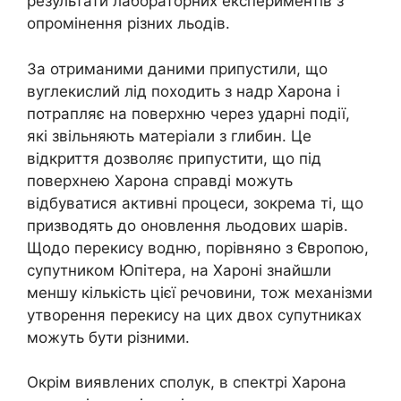
результати лабораторних експериментів з
опромінення різних льодів.
За отриманими даними припустили, що
вуглекислий лід походить з надр Харона і
потрапляє на поверхню через ударні події,
які звільняють матеріали з глибин. Це
відкриття дозволяє припустити, що під
поверхнею Харона справді можуть
відбуватися активні процеси, зокрема ті, що
призводять до оновлення льодових шарів.
Щодо перекису водню, порівняно з Європою,
супутником Юпітера, на Хароні знайшли
меншу кількість цієї речовини, тож механізми
утворення перекису на цих двох супутниках
можуть бути різними.
Окрім виявлених сполук, в спектрі Харона