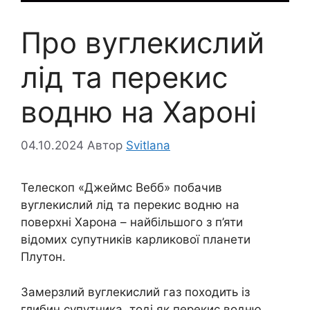
Про вуглекислий
лід та перекис
водню на Хароні
04.10.2024
Автор
Svitlana
Телескоп «Джеймс Вебб» побачив
вуглекислий лід та перекис водню на
поверхні Харона – найбільшого з п’яти
відомих супутників карликової планети
Плутон.
Замерзлий вуглекислий газ походить із
глибин супутника, тоді як перекис водню