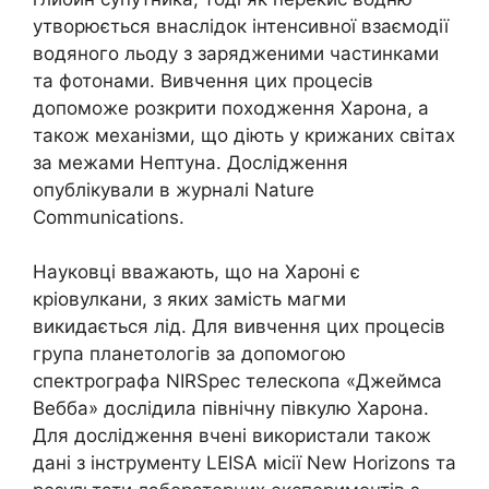
утворюється внаслідок інтенсивної взаємодії
водяного льоду з зарядженими частинками
та фотонами. Вивчення цих процесів
допоможе розкрити походження Харона, а
також механізми, що діють у крижаних світах
за межами Нептуна. Дослідження
опублікували в журналі Nature
Communications.
Науковці вважають, що на Хароні є
кріовулкани, з яких замість магми
викидається лід. Для вивчення цих процесів
група планетологів за допомогою
спектрографа NIRSpec телескопа «Джеймса
Вебба» дослідила північну півкулю Харона.
Для дослідження вчені використали також
дані з інструменту LEISA місії New Horizons та