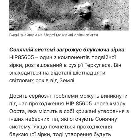
Вчені знайшли на Марсі можливі сліди життя
Сонячній системі загрожує блукаюча зірка.
HIP85605 – один з компонентів подвійної
зірки, розташований в сузір’ї Геркулеса. Він
знаходиться на відстані шістнадцяти
світлових років від Землі.
Досить серйозні проблеми можуть виникнути
під час проходження HIP 85605 через хмару
Оорта, яка містить в собі крижані утворення з
інших небесних тіл, які оточують Сонячну
систему. Якщо почнеться проходження
блукаючої зірки, тоді утворення будуть