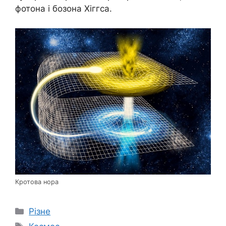
фотона і бозона Хіггса.
Кротова нора
Категорії
Різне
Позначки