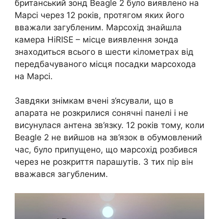
британський зонд Beagle 2 було виявлено на
Марсі через 12 років, протягом яких його
вважали загубленим. Марсохід знайшла
камера HiRISE – місце виявлення зонда
знаходиться всього в шести кілометрах від
передбачуваного місця посадки марсохода
на Марсі.
Завдяки знімкам вчені з’ясували, що в
апарата не розкрилися сонячні панелі і не
висунулася антена зв’язку. 12 років тому, коли
Beagle 2 не вийшов на зв’язок в обумовлений
час, було припущено, що марсохід розбився
через не розкриття парашутів. З тих пір він
вважався загубленим.