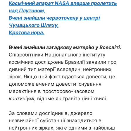
Космічний апарат NASA вперше пролетить
над Плутоном,
Вчені знайшли червоточину у центрі
Чумацького Шляху,
Кротова нора.
Вчені знайшли загадкову матерію у Всесвіті.
Співробітники Національного інституту
космічних досліджень Бразилії заявили про
дивний тип матерії всередині нейтронних
зірок. Якщо цей факт вдасться довести, це
допоможе вченим довести існування
мерехтіння в просторово-часовом
континіумі
, відоме як гравітаційні хвилі.
За словами дослідників, джерело
незвичайної субстанції знаходиться в
нейтронних зірках, які є одними з найбільш