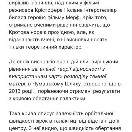
вирішив рівняння, над яким у фільмі
режисера Крістофера Нолана Інтерстеллар
билася героїня фільму Мерф. Крім того,
отримане вченими рішення свідчить, що
Кротова нора є прохідною, але, як
відзначають вчені, їхні висновки носять
тільки теоретичний характер.
До своїх висновків вчені дійшли, вирішуючи
рівняння
загальної теорії відносності з
використанням карти розподілу темної
матерії
в Чумацькому Шляху, створеної ще в
2013 році, і порівнюючи отримані результати
з кривою обертання галактики.
Така крива описує залежність орбітальної
швидкості зірок в галактиці від відстані до її
центру. З неї видно, що швидкість обертання