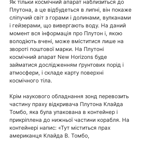
Як тільки космічний апарат наблизиться до
Плутона, а це відбудеться в липні, він покаже
сліпучий світ з горами і долинами, вулканами
і гейзерами, що вивергають воду. На даний
момент вся інформація про Плутон і, якою
володіють вчені, може вміститися лише на
звороті поштової марки. На Плутоні
космічний апарат New Horizons буде
займатися дослідженням ґрунтових порід і
атмосфери, і складе карту поверхні
космічного тіла.
Крім наукового обладнання зонд перевозить
частину праху відкривача Плутона Клайда
Томбо, яка була упакована в контейнер і
прикріплена до нижньої частини корабля. На
контейнері напис: «Тут міститься прах
американця Клайда В. Томбо,