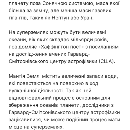
планету поза Сонячною системою, маса якої
більша за земну, але менша маси газових
гігантів, таких як Нептун або Уран.
На суперземлях можуть бути величезні
океани, вік яких складає мільярди років,
повідомляє «Хаффінгтон пост» з посиланням
на дослідження вчених Гарвард-
Смітсонівського центру астрофізики (США).
Мантія Землі містить величезні запаси води,
які повертаються на поверхню в ході
вулканічної діяльності. Так як цей
відновлювальний процес є основним для
збереження океанів планети, дослідники з
Гарвард-Смітсонівського центру астрофізики
зацікавилися, чи може подібний процес мати
місце на суперземлях.