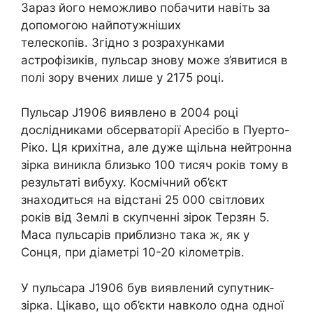
Зараз його неможливо побачити навіть за
допомогою найпотужніших
телескопів. Згідно з розрахунками
астрофізиків, пульсар знову може з’явитися в
полі зору вчених лише у 2175 році.
Пульсар J1906 виявлено в 2004 році
дослідниками обсерваторії Аресібо в Пуерто-
Ріко. Ця крихітна, але дуже щільна нейтронна
зірка виникла близько 100 тисяч років тому в
результаті вибуху. Космічний об’єкт
знаходиться на відстані 25 000 світлових
років від Землі в скупченні зірок Терзян 5.
Маса пульсарів приблизно така ж, як у
Сонця, при діаметрі 10-20 кілометрів.
У пульсара J1906 був виявлений супутник-
зірка. Цікаво, що об’єкти навколо одна одної