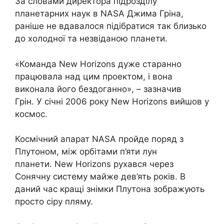
За словами директора підрозділу
планетарних наук в NASA Джима Гріна,
раніше не вдавалося підібратися так близько
до холодної та незвіданою планети.
«Команда New Horizons дуже старанно
працювала над цим проектом, і вона
виконала його бездоганно», – зазначив
Грін. У січні 2006 року New Horizons вийшов у
космос.
Космічний апарат NASA пройде поряд з
Плутоном, між орбітами п’яти лун
планети. New Horizons рухався через
Сонячну систему майже дев’ять років. В
даний час кращі знімки Плутона зображують
просто сіру пляму.