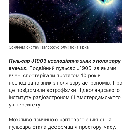
Сонячній системі загрожує блукаюча зірка
Пульсар J1906 несподівано зник з поля зору
вчених.
Подвійний пульсар J1906, за якими
вчені спостерігали протягом 10 років,
несподівано зник з поля зору астрономів. Про
це повідомили астрофізики Нідерландського
інституту радіоастрономії і Амстердамського
університету.
Можливо причиною раптового зникнення
пульсара стала деформація простору-часу.