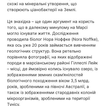
схожі на мінеральні утворення, що
створюють ціанобактерії на Землі.
Ця знахідка – ще один аргумент на користь
того, що в далекому минулому на Марсі
могло існувати життя. Дослідження
проводила біолог Нора Ноффке (Nora Noffke),
яка ось уже 20 років займається вивченням
геологічних структур. Вона ретельно
порівняла фотографії, на яких відображені
породи в марсіанському районі Гіллеспі Лейк
– місці, де ймовірно колись існувало озеро, із
зображеннями земних скам’янілостей
біологічного походження віком 3,5 млрд.
років, зробленими на півночі Австралії, а
також із зображеннями стародавніх колоній
мікроорганізмів, зробленими на території
Тунісу.