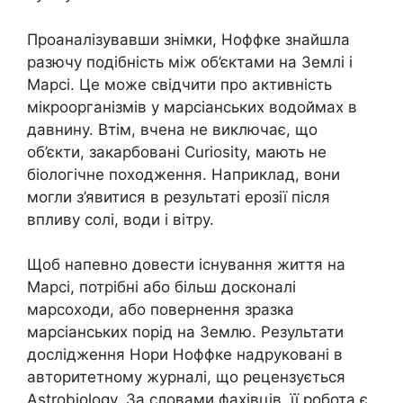
Проаналізувавши знімки, Ноффке знайшла
разючу подібність між об’єктами на Землі і
Марсі. Це може свідчити про активність
мікроорганізмів у марсіанських водоймах в
давнину. Втім, вчена не виключає, що
об’єкти, закарбовані Curiosity, мають не
біологічне походження. Наприклад, вони
могли з’явитися в результаті ерозії після
впливу солі, води і вітру.
Щоб напевно довести існування життя на
Марсі, потрібні або більш досконалі
марсоходи, або повернення зразка
марсіанських порід на Землю. Результати
дослідження Нори Ноффке надруковані в
авторитетному журналі, що рецензується
Astrobiology. За словами фахівців, її робота є