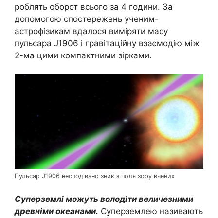
роблять оборот всього за 4 години. За
допомогою спостережень ученим-
астрофізикам вдалося виміряти масу
пульсара J1906 і гравітаційну взаємодію між
2-ма цими компактними зірками.
Пульсар J1906 несподівано зник з поля зору вчених
Суперземлі можуть володіти величезними
древніми океанами.
Суперземлею називають