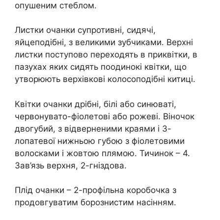
опушеним стеблом.
Листки очанки супротивні, сидячі,
яйцеподібні, з великими зубчиками. Верхні
листки поступово переходять в приквітки, в
пазухах яких сидять поодинокі квітки, що
утворюють верхівкові колосоподібні китиці.
Квітки очанки дрібні, білі або синюваті,
червонувато-фіолетові або рожеві. Віночок
двогубий, з відверненими краями і 3-
лопатевої нижньою губою з фіолетовими
волосками і жовтою плямою. Тичинок – 4.
Зав’язь верхня, 2-гніздова.
Плід очанки – 2-профільна коробочка з
продовгуватим борознистим насінням.