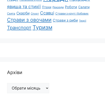
явища та стихії
Роботи
Салати
Птахи
Рекорди
Ссавці
Скарби
Свята
Страви з круп і бобових
Спорт
Страви з овочами
Страви з риби
Теорії
Туризм
Транспорт
Архіви
Архіви