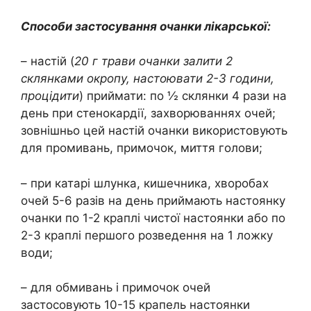
Способи застосування очанки лікарської:
– настій (
20 г трави очанки залити 2
склянками окропу, настоювати 2-3 години,
процідити
) приймати: по ½ склянки 4 рази на
день при стенокардії, захворюваннях очей;
зовнішньо цей настій очанки використовують
для промивань, примочок, миття голови;
– при катарі шлунка, кишечника, хворобах
очей 5-6 разів на день приймають настоянку
очанки по 1-2 краплі чистої настоянки або по
2-3 краплі першого розведення на 1 ложку
води;
– для обмивань і примочок очей
застосовують 10-15 крапель настоянки