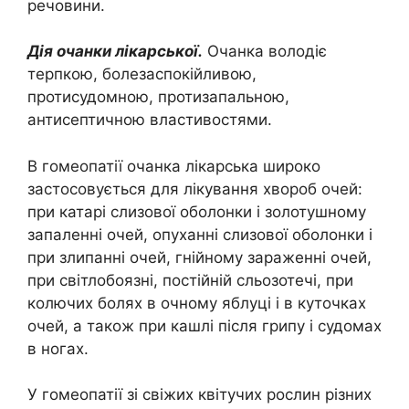
речовини.
Дія очанки лікарської.
Очанка володіє
терпкою, болезаспокійливою,
протисудомною, протизапальною,
антисептичною властивостями.
В гомеопатії очанка лікарська широко
застосовується для лікування хвороб очей:
при катарі слизової оболонки і золотушному
запаленні очей, опуханні слизової оболонки і
при злипанні очей, гнійному зараженні очей,
при світлобоязні, постійній сльозотечі, при
колючих болях в очному яблуці і в куточках
очей, а також при кашлі після грипу і судомах
в ногах.
У гомеопатії зі свіжих квітучих рослин різних