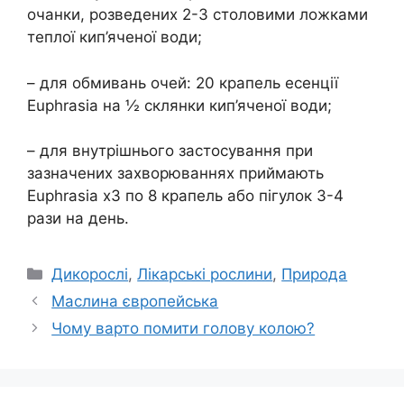
очанки, розведених 2-3 столовими ложками
теплої кип’яченої води;
– для обмивань очей: 20 крапель есенції
Euphrasia на ½ склянки кип’яченої води;
– для внутрішнього застосування при
зазначених захворюваннях приймають
Euphrasia x3 по 8 крапель або пігулок 3-4
рази на день.
Категорії
Дикорослі
,
Лікарські рослини
,
Природа
Маслина європейська
Чому варто помити голову колою?