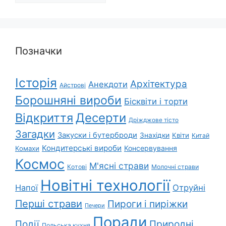
Позначки
Історія
Архітектура
Анекдоти
Айстрові
Борошняні вироби
Бісквіти і торти
Відкриття
Десерти
Дріжджове тісто
Загадки
Закуски і бутерброди
Знахідки
Квіти
Китай
Кондитерські вироби
Консервування
Комахи
Космос
М'ясні страви
Котові
Молочні страви
Новітні технології
Напої
Отруйні
Перші страви
Пироги і пиріжки
Печери
Поради
Природні
Події
Польська кухня