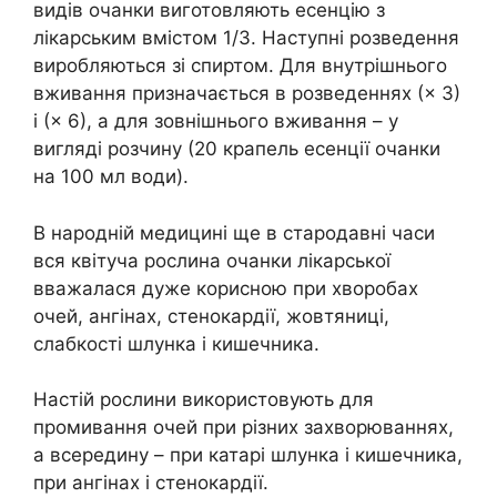
видів очанки виготовляють есенцію з
лікарським вмістом 1/3. Наступні розведення
виробляються зі спиртом. Для внутрішнього
вживання призначається в розведеннях (× 3)
і (× 6), а для зовнішнього вживання – у
вигляді розчину (20 крапель есенції очанки
на 100 мл води).
В народній медицині ще в стародавні часи
вся квітуча рослина очанки лікарської
вважалася дуже корисною при хворобах
очей, ангінах, стенокардії, жовтяниці,
слабкості шлунка і кишечника.
Настій рослини використовують для
промивання очей при різних захворюваннях,
а всередину – при катарі шлунка і кишечника,
при ангінах і стенокардії.