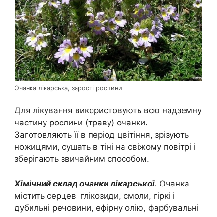
Очанка лікарська, зарості рослини
Для лікування використовують всю надземну
частину рослини (траву) очанки.
Заготовляють її в період цвітіння, зрізують
ножицями, сушать в тіні на свіжому повітрі і
зберігають звичайним способом.
Хімічний склад очанки лікарської.
Очанка
містить серцеві глікозиди, смоли, гіркі і
дубильні речовини, ефірну олію, фарбувальні