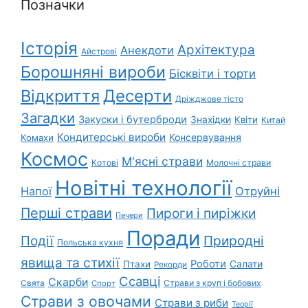
Позначки
Історія
Архітектура
Анекдоти
Айстрові
Борошняні вироби
Бісквіти і торти
Відкриття
Десерти
Дріжджове тісто
Загадки
Закуски і бутерброди
Знахідки
Квіти
Китай
Кондитерські вироби
Консервування
Комахи
Космос
М'ясні страви
Котові
Молочні страви
Новітні технології
Напої
Отруйні
Перші страви
Пироги і пиріжки
Печери
Поради
Природні
Події
Польська кухня
явища та стихії
Роботи
Салати
Птахи
Рекорди
Ссавці
Скарби
Свята
Страви з круп і бобових
Спорт
Страви з овочами
Страви з риби
Теорії