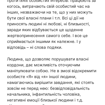
проти їхніх особистих інтересів: працюють за
когось, витрачають свій особистий час на
інших, незважаючи на те, що у них можуть
бути свої власні плани і т.п. Всі ці дії не
приносять людині ні любові, ні близькості,
заради яких відбувається це щоденне
жертвопринесення самого себе. І все це
сприймається іншими як належне. І у
відповідь – ні слова подяки.
Людина, що дозволяє порушувати власні
кордони, дає можливість оточуючим
маніпулювати собою. Не в змозі відокремити
особисте «Я» від «я» іншої людини,
намагаючись вирішити завдання, які стоять
зовсім не перед нею: безвідповідальність
начальника, інфантильність чоловіка,
негативні емоції близької людини і т.д.