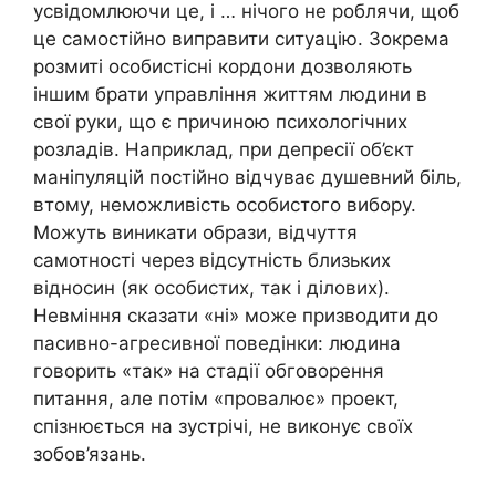
усвідомлюючи це, і … нічого не роблячи, щоб
це самостійно виправити ситуацію. Зокрема
розмиті особистісні кордони дозволяють
іншим брати управління життям людини в
свої руки, що є причиною психологічних
розладів. Наприклад, при депресії об’єкт
маніпуляцій постійно відчуває душевний біль,
втому, неможливість особистого вибору.
Можуть виникати образи, відчуття
самотності через відсутність близьких
відносин (як особистих, так і ділових).
Невміння сказати «ні» може призводити до
пасивно-агресивної поведінки: людина
говорить «так» на стадії обговорення
питання, але потім «провалює» проект,
спізнюється на зустрічі, не виконує своїх
зобов’язань.