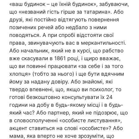
«ваш будинок – це їхній будинок», забуваючи,
що «незваний гість гірше за татарина». Або
друзі, які постійно відтягують повернення
позичених речей або недбало з ними
поводяться. А при спробі відстояти свої
права, звинувачують вас в меркантильності.
Або начальник, який не в курсі, що рабство
вже скасували в 1861 році, і щиро вважає,
що ви повинні працювати «за себе і за того
хлопця» (тобто за нього) і ще бути вдячним
йому за надану довіру. Або знайомі, які
твердо впевнені, що, якщо ви психолог, то
готові безкоштовно консультувати їх 24
години на добу в будь-якому місці і в будь-
який час? Або партнер, який не підозрює, що
в словосполученні «особисте листування»,
акцент ставиться на слові «особисте»? Або
мама, яка вперто не хоче зрозуміти, що