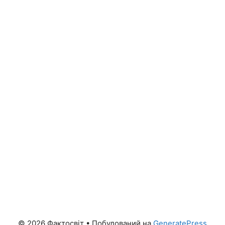
© 2026 Фактосвіт
• Побудований на
GeneratePress