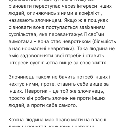
рівноваги переступає через інтереси інших
людей, опиняючись з ними в конфлікті,
називають злочинцем. Якщо ж в пошуках
рівноваги вона поступається зазіханням
суспільства, яке перевантажує її своїми
вимогами – вона стає невротиком (більшість
з нас нормальні невротики). Така людина не
вміє задовольняти свої птреби і ставить
інтереси суспільства вище за своє життя.
Злочинець також не бачить потреб інших і
нехтує ними, проте, ставить себе вище за
інших. Невротик – це той же злочинець,
просто він робить злочин не проти інших
людей, а проти себе самого.
Кожна людина має право мати на власні
думки і почуття, кожному необхідні