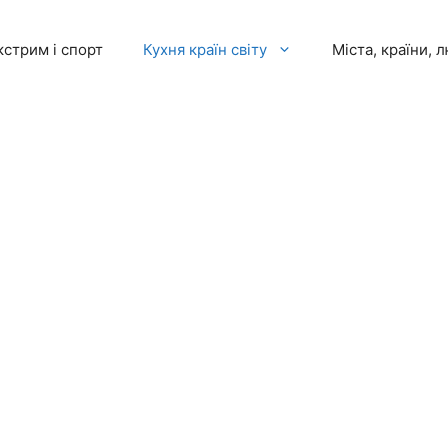
кстрим і спорт
Кухня країн світу
Міста, країни, 