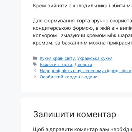
Крем вийняти з холодильника і збити мі
Для формування торта зручно скориста
кондитерською формою, в якій він випік
кольором і змазуючи кремом між шарами
кремом, за бажанням можна прикрасити
Категорії
Кухня країн світу
,
Українська кухня
Позначки
Бісквіти і торти
,
Десерти
Надпровідність в вуглецевому гідриді сірки
Особистий кордон людини
Залишити коментар
Щоб відправити коментар вам необхід