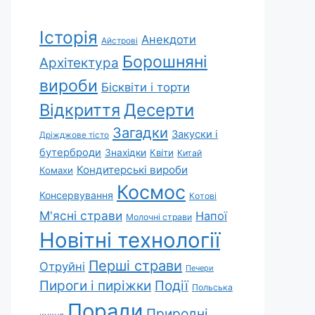
Історія
Анекдоти
Айстрові
Борошняні
Архітектура
вироби
Бісквіти і торти
Відкриття
Десерти
Загадки
Закуски і
Дріжджове тісто
бутерброди
Знахідки
Квіти
Китай
Кондитерські вироби
Комахи
Космос
Консервування
Котові
М'ясні страви
Напої
Молочні страви
Новітні технології
Перші страви
Отруйні
Печери
Пироги і пиріжки
Події
Польська
Поради
Природні