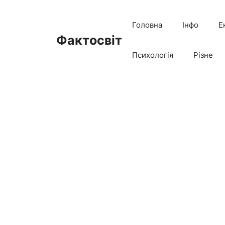
Перейти
до
Головна
Інфо
Е
вмісту
Фактосвіт
Психологія
Різне