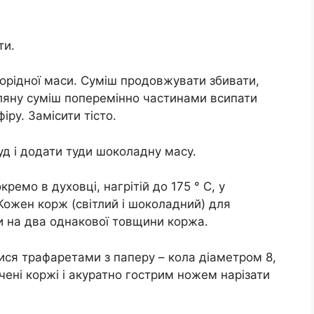
ти.
орідної маси. Суміш продовжувати збивати,
ляну суміш поперемінно частинами всипати
іру. Замісити тісто.
суд і додати туди шоколадну масу.
ремо в духовці, нагрітій до 175 ° С, у
Кожен корж (світлий і шоколадний) для
 на два однакової товщини коржа.
ися трафаретами з паперу – кола діаметром 8,
чені коржі і акуратно гострим ножем нарізати