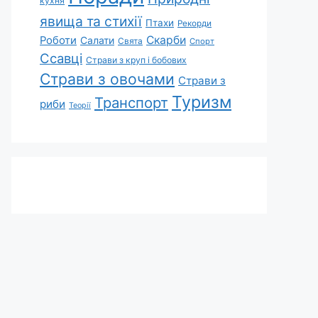
кухня
явища та стихії
Птахи
Рекорди
Скарби
Роботи
Салати
Свята
Спорт
Ссавці
Страви з круп і бобових
Страви з овочами
Страви з
Туризм
Транспорт
риби
Теорії