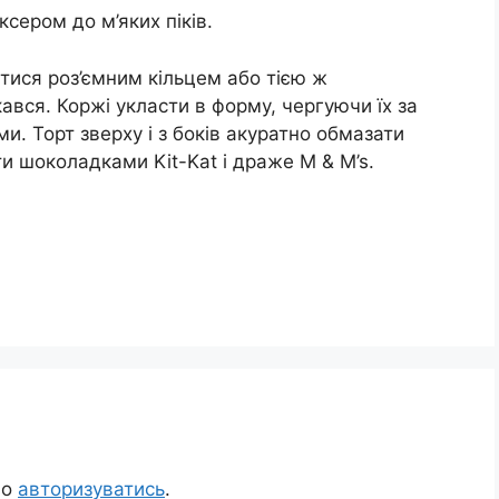
ксером до м’яких піків.
тися роз’ємним кільцем або тією ж
ався. Коржі укласти в форму, чергуючи їх за
. Торт зверху і з боків акуратно обмазати
 шоколадками Kit-Kat і драже M & M’s.
но
авторизуватись
.