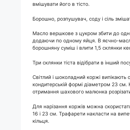
вмішувати його в тісто.
Борошно, розпушувач, соду і сіль зміша
Масло вершкове з цукром збити до одн
додаючи по одному яйця. В яєчно-мас
борошняну суміш і влити 1,5 склянки кеф
Три склянки тіста відібрати в інший по
Світлий і шоколадний коржі випікають ок
кондитерській формі діаметром 23 см. 
отримання шахового малюнка розрізати
Для нарізання коржів можна скористат
16 і 23 см. Трафарети накласти на випе
кільця.