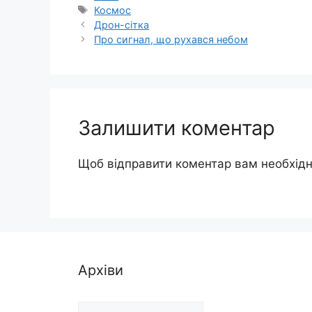
Позначки
Космос
Дрон-сітка
Про сигнал, що рухався небом
Залишити коментар
Щоб відправити коментар вам необхід
Архіви
Архіви