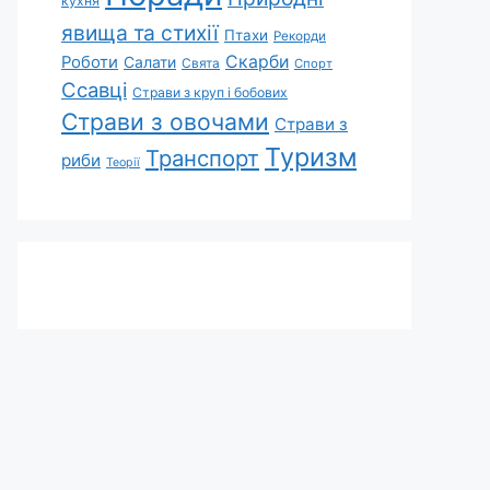
кухня
явища та стихії
Птахи
Рекорди
Скарби
Роботи
Салати
Свята
Спорт
Ссавці
Страви з круп і бобових
Страви з овочами
Страви з
Туризм
Транспорт
риби
Теорії