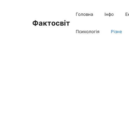
Перейти
до
Головна
Інфо
Е
вмісту
Фактосвіт
Психологія
Різне