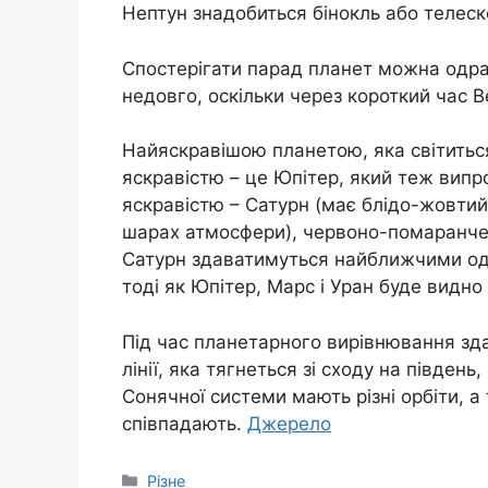
Нептун знадобиться бінокль або телеско
Спостерігати парад планет можна одраз
недовго, оскільки через короткий час В
Найяскравішою планетою, яка світиться
яскравістю – це Юпітер, який теж випро
яскравістю – Сатурн (має блідо-жовтий 
шарах атмосфери), червоно-помаранчев
Сатурн здаватимуться найближчими одн
тоді як Юпітер, Марс і Уран буде видно 
Під час планетарного вирівнювання зда
лінії, яка тягнеться зі сходу на південь
Сонячної системи мають різні орбіти, а
співпадають.
Джерело
Категорії
Різне