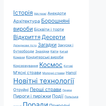
Історія
Анекдоти
Айстрові
Борошняні
Архітектура
вироби
Бісквіти і торти
Відкриття
Десерти
Загадки
Закуски і
Дріжджове тісто
бутерброди
Знахідки
Квіти
Китай
Кондитерські вироби
Комахи
Космос
Консервування
Котові
М'ясні страви
Напої
Молочні страви
Новітні технології
Перші страви
Отруйні
Печери
Пироги і пиріжки
Події
Польська
Поради
Природні