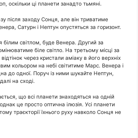
п, оскільки ці планети занадто тьмяні.
у після заходу Сонця, але він триватиме
енера, Сатурн і Нептун опустяться за горизонт.
 білим світлом, буде Венера. Другий за
мінюватиме біле світло. На третьому місці за
відтінок через кристали аміаку в його верхніх
им кольором на небі світитиме Марс. Венера і
а до одної. Поруч із ними шукайте Нептун,
далі на сході.
ється, що всі планети знаходяться на одній
, однак це просто оптична ілюзія. Усі планети
 тому траєкторії їхнього руху навколо Сонця не