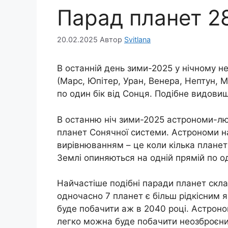
Парад планет 2
20.02.2025
Автор
Svitlana
В останній день зими-2025 у нічному н
(Марс, Юпітер, Уран, Венера, Нептун, М
по один бік від Сонця. Подібне видовищ
В останню ніч зими-2025 астрономи-лю
планет Сонячної системи. Астрономи 
вирівнюванням – це коли кілька планет
Землі опиняються на одній прямій по од
Найчастіше подібні паради планет скла
одночасно 7 планет є більш рідкісним
буде побачити аж в 2040 році. Астрон
легко можна буде побачити неозброєним