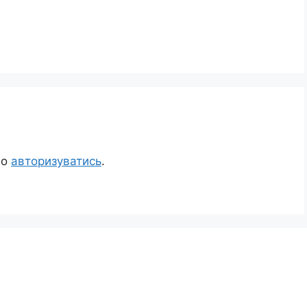
но
авторизуватись
.