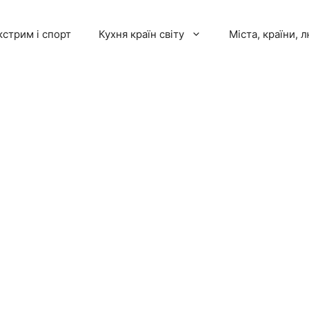
кстрим і спорт
Кухня країн світу
Міста, країни, 