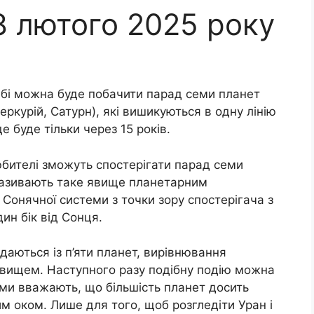
8 лютого 2025 року
ебі можна буде побачити парад семи планет
еркурій, Сатурн), які вишикуються в одну лінію
е буде тільки через 15 років.
бителі зможуть спостерігати парад семи
називають таке явище планетарним
 Сонячної системи з точки зору спостерігача з
ин бік від Сонця.
даються із п’яти планет, вирівнювання
 явищем. Наступного разу подібну подію можна
оми вважають, що більшість планет досить
 оком. Лише для того, щоб розгледіти Уран і