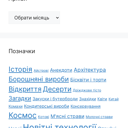
Архіви
Позначки
Історія
Архітектура
Анекдоти
Айстрові
Борошняні вироби
Бісквіти і торти
Відкриття
Десерти
Дріжджове тісто
Загадки
Закуски і бутерброди
Знахідки
Квіти
Китай
Кондитерські вироби
Консервування
Комахи
Космос
М'ясні страви
Котові
Молочні страви
Новітні технології