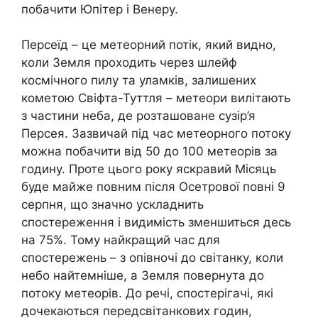
побачити Юпітер і Венеру.
Персеїд – це метеорний потік, який видно,
коли Земля проходить через шлейф
космічного пилу та уламків, залишених
кометою Свіфта-Туттля – метеори вилітають
з частини неба, де розташоване сузір’я
Персея. Зазвичай під час метеорного потоку
можна побачити від 50 до 100 метеорів за
годину. Проте цього року яскравий Місяць
буде майже повним після Осетрової повні 9
серпня, що значно ускладнить
спостереження і видимість зменшиться десь
на 75%. Тому найкращий час для
спостережень – з опівночі до світанку, коли
небо найтемніше, а Земля повернута до
потоку метеорів. До речі, спостерігачі, які
дочекаються передсвітанкових годин,