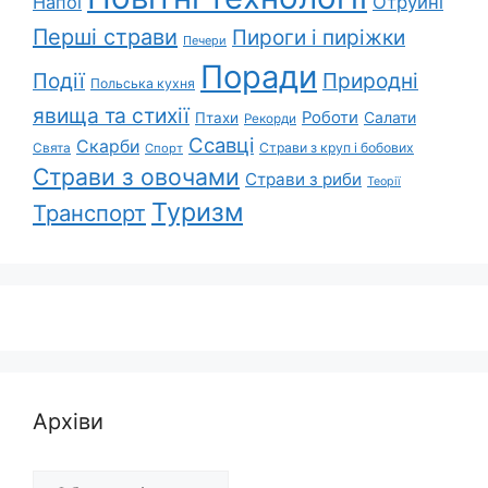
Напої
Отруйні
Перші страви
Пироги і пиріжки
Печери
Поради
Природні
Події
Польська кухня
явища та стихії
Роботи
Салати
Птахи
Рекорди
Ссавці
Скарби
Свята
Страви з круп і бобових
Спорт
Страви з овочами
Страви з риби
Теорії
Туризм
Транспорт
Архіви
Архіви