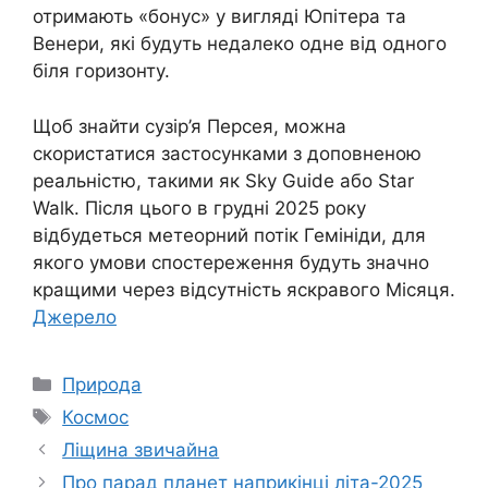
отримають «бонус» у вигляді Юпітера та
Венери, які будуть недалеко одне від одного
біля горизонту.
Щоб знайти сузір’я Персея, можна
скористатися застосунками з доповненою
реальністю, такими як Sky Guide або Star
Walk. Після цього в грудні 2025 року
відбудеться метеорний потік Гемініди, для
якого умови спостереження будуть значно
кращими через відсутність яскравого Місяця.
Джерело
Категорії
Природа
Позначки
Космос
Ліщина звичайна
Про парад планет наприкінці літа-2025