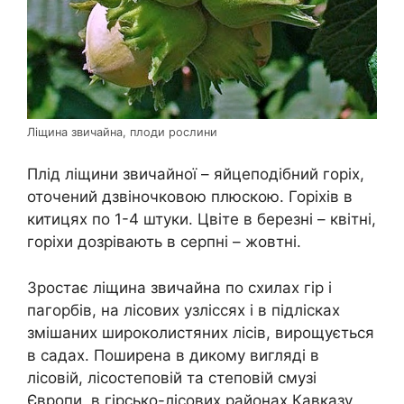
Ліщина звичайна, плоди рослини
Плід ліщини звичайної – яйцеподібний горіх,
оточений дзвіночковою плюскою. Горіхів в
китицях по 1-4 штуки. Цвіте в березні – квітні,
горіхи дозрівають в серпні – жовтні.
Зростає ліщина звичайна по схилах гір і
пагорбів, на лісових узліссях і в підлісках
змішаних широколистяних лісів, вирощується
в садах. Поширена в дикому вигляді в
лісовій, лісостеповій та степовій смузі
Європи, в гірсько-лісових районах Кавказу.