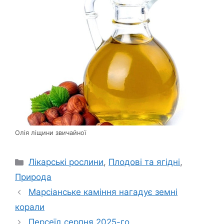
Олія ліщини звичайної
Категорії
Лікарські рослини
,
Плодові та ягідні
,
Природа
Марсіанське каміння нагадує земні
корали
Персеїд серпня 2025-го