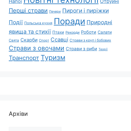
Напої
Отруйні
Перші страви
Пироги і пиріжки
Печери
Поради
Природні
Події
Польська кухня
явища та стихії
Роботи
Салати
Птахи
Рекорди
Ссавці
Скарби
Свята
Страви з круп і бобових
Спорт
Страви з овочами
Страви з риби
Теорії
Туризм
Транспорт
Архіви
Архіви