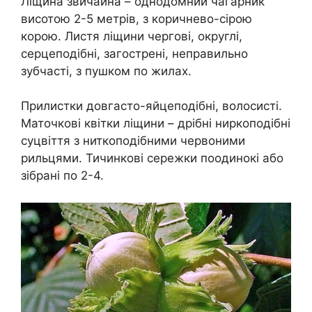
Ліщина звичайна – однодомний чагарник
висотою 2-5 метрів, з коричнево-сірою
корою. Листя ліщини чергові, округлі,
серцеподібні, загострені, неправильно
зубчасті, з пушком по жилах.
Прилистки довгасто-яйцеподібні, волосисті.
Маточкові квітки ліщини – дрібні ниркоподібні
суцвіття з ниткоподібними червоними
рильцями. Тичинкові сережки поодинокі або
зібрані по 2-4.