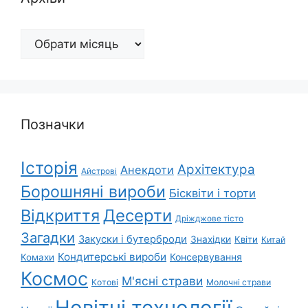
Архіви
Позначки
Історія
Архітектура
Анекдоти
Айстрові
Борошняні вироби
Бісквіти і торти
Відкриття
Десерти
Дріжджове тісто
Загадки
Закуски і бутерброди
Знахідки
Квіти
Китай
Кондитерські вироби
Консервування
Комахи
Космос
М'ясні страви
Котові
Молочні страви
Новітні технології