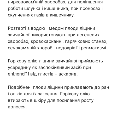
нирковокам’яній хворобах, для поліпшення
роботи шлунка і кишечника, при проносах і
скупченнях газів в кишечнику.
Розтерті з водою і медом плоди ліщини
звичайної використовують при легеневих
хворобах, кровохарканні, гарячкових станах,
сечокам’яній хворобі, недокрів’ї і ревматизмі.
Горіхову олію ліщини звичайної приймають
усередину як заспокійливий засіб при
епілепсії і від глистів – аскарид.
Подрібнені плоди ліщини прикладають до ран
і опіків для їх загоєння. Горіхову олію
втирають в шкіру для посилення росту
волосся.