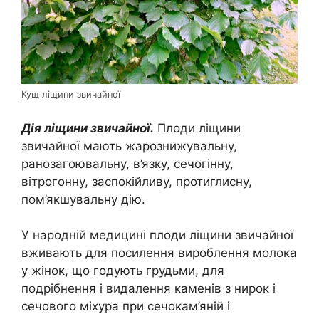
Кущ ліщини звичайної
Дія ліщини звичайної.
Плоди ліщини
звичайної мають жарознижувальну,
ранозагоювальну, в’язку, сечогінну,
вітрогонну, заспокійливу, протиглисну,
пом’якшувальну дію.
У народній медицині плоди ліщини звичайної
вживають для посилення вироблення молока
у жінок, що годують грудьми, для
подрібнення і видалення каменів з нирок і
сечового міхура при сечокам’яній і