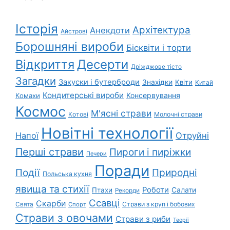
Історія
Архітектура
Анекдоти
Айстрові
Борошняні вироби
Бісквіти і торти
Відкриття
Десерти
Дріжджове тісто
Загадки
Закуски і бутерброди
Знахідки
Квіти
Китай
Кондитерські вироби
Консервування
Комахи
Космос
М'ясні страви
Котові
Молочні страви
Новітні технології
Напої
Отруйні
Перші страви
Пироги і пиріжки
Печери
Поради
Природні
Події
Польська кухня
явища та стихії
Роботи
Салати
Птахи
Рекорди
Ссавці
Скарби
Свята
Страви з круп і бобових
Спорт
Страви з овочами
Страви з риби
Теорії