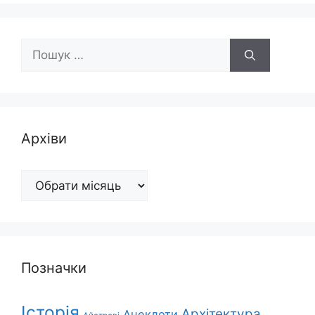
Пошук:
Архіви
Архіви
Позначки
Історія
Архітектура
Анекдоти