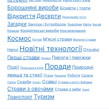
Айстрові
Борошняні вироби
Бісквіти і торти
Відкриття
Десерти
Дріжджове тісто
Загадки
Закуски і бутерброди
Знахідки
Квіти
Китай
Кондитерські вироби
Консервування
Комахи
Космос
М'ясні страви
Котові
Молочні страви
Новітні технології
Напої
Отруйні
Перші страви
Пироги і пиріжки
Печери
Поради
Природні
Події
Польська кухня
явища та стихії
Роботи
Салати
Птахи
Рекорди
Ссавці
Скарби
Свята
Страви з круп і бобових
Спорт
Страви з овочами
Страви з риби
Теорії
Туризм
Транспорт