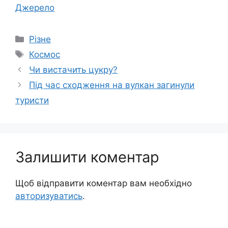
Джерело
Категорії
Різне
Позначки
Космос
Чи вистачить цукру?
Під час сходження на вулкан загинули
туристи
Залишити коментар
Щоб відправити коментар вам необхідно
авторизуватись
.