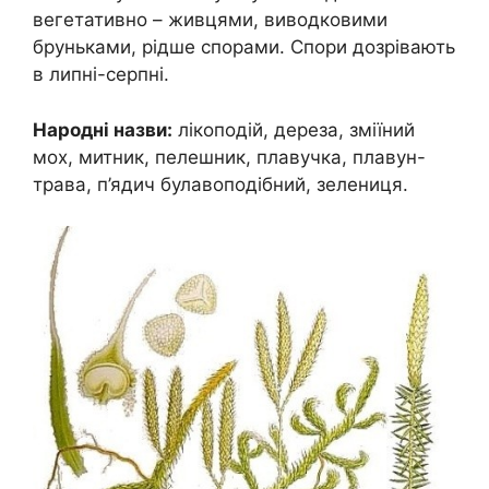
вегетативно – живцями, виводковими
бруньками, рідше спорами. Спори дозрівають
в липні-серпні.
Народні назви:
лікоподій, дереза, зміїний
мох, митник, пелешник, плавучка, плавун-
трава, п’ядич булавоподібний, зелениця.