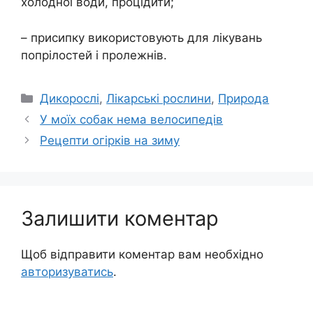
холодної води, процідити;
– присипку використовують для лікувань
попрілостей і пролежнів.
Категорії
Дикорослі
,
Лікарські рослини
,
Природа
У моїх собак нема велосипедів
Рецепти огірків на зиму
Залишити коментар
Щоб відправити коментар вам необхідно
авторизуватись
.