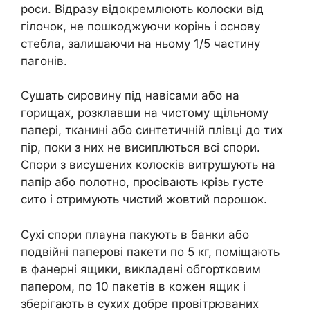
роси. Відразу відокремлюють колоски від
гілочок, не пошкоджуючи корінь і основу
стебла, залишаючи на ньому 1/5 частину
пагонів.
Сушать сировину під навісами або на
горищах, розклавши на чистому щільному
папері, тканині або синтетичній плівці до тих
пір, поки з них не висиплються всі спори.
Спори з висушених колосків витрушують на
папір або полотно, просівають крізь густе
сито і отримують чистий жовтий порошок.
Сухі спори плауна пакують в банки або
подвійні паперові пакети по 5 кг, поміщають
в фанерні ящики, викладені обгортковим
папером, по 10 пакетів в кожен ящик і
зберігають в сухих добре провітрюваних