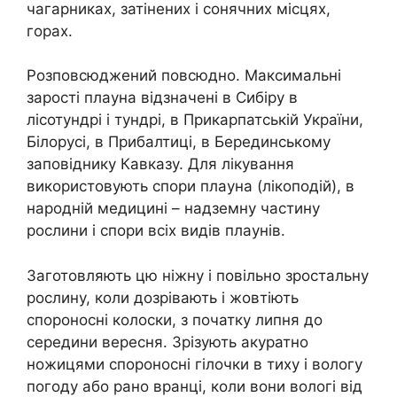
чагарниках, затінених і сонячних місцях,
горах.
Розповсюджений повсюдно. Максимальні
зарості плауна відзначені в Сибіру в
лісотундрі і тундрі, в Прикарпатській України,
Білорусі, в Прибалтиці, в Берединському
заповіднику Кавказу. Для лікування
використовують спори плауна (лікоподій), в
народній медицині – надземну частину
рослини і спори всіх видів плаунів.
Заготовляють цю ніжну і повільно зростальну
рослину, коли дозрівають і жовтіють
спороносні колоски, з початку липня до
середини вересня. Зрізують акуратно
ножицями спороносні гілочки в тиху і вологу
погоду або рано вранці, коли вони вологі від