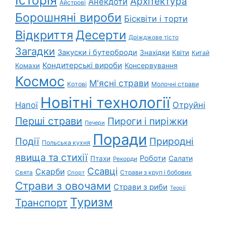
Історія
Архітектура
Анекдоти
Айстрові
Борошняні вироби
Бісквіти і торти
Відкриття
Десерти
Дріжджове тісто
Загадки
Закуски і бутерброди
Знахідки
Квіти
Китай
Кондитерські вироби
Консервування
Комахи
Космос
М'ясні страви
Котові
Молочні страви
Новітні технології
Напої
Отруйні
Перші страви
Пироги і пиріжки
Печери
Поради
Природні
Події
Польська кухня
явища та стихії
Роботи
Салати
Птахи
Рекорди
Ссавці
Скарби
Свята
Страви з круп і бобових
Спорт
Страви з овочами
Страви з риби
Теорії
Туризм
Транспорт