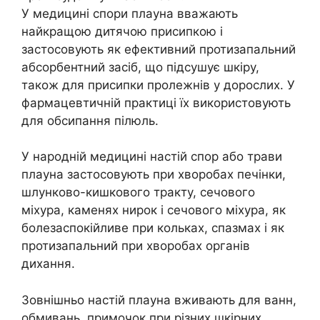
У медицині спори плауна вважають
найкращою дитячою присипкою і
застосовують як ефективний протизапальний
абсорбентний засіб, що підсушує шкіру,
також для присипки пролежнів у дорослих. У
фармацевтичній практиці їх використовують
для обсипання пілюль.
У народній медицині настій спор або трави
плауна застосовують при хворобах печінки,
шлунково-кишкового тракту, сечового
міхура, каменях нирок і сечового міхура, як
болезаспокійливе при кольках, спазмах і як
протизапальний при хворобах органів
дихання.
Зовнішньо настій плауна вживають для ванн,
обмивань, примочок при різних шкірних