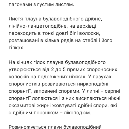
пагонами з густим листям.
Листя плауна булавоподібного дрібне,
лінійно-ланцетоподібне, на верхівці
переходить в тонкі довгі білі волоски,
розташовані в кілька рядів на стеблі і його
гілках.
На кінцях гілок плауна булавоподібного
утворюються від 2 до 5 прямих спороносних
колосків на подовжених ніжках. У пазухах
споролистків розвиваються ниркоподібні
спорангії, заповнені спорами. У липні – серпні
спорангії лопаються і з них висипаються ніжні
оксамитові жирні жовтуваті дрібні спори, які
є дрібним порошком – лікоподієм.
Розмножується плаун булавоподібний