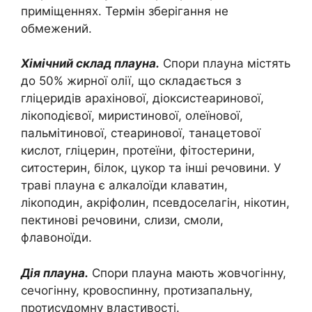
приміщеннях. Термін зберігання не
обмежений.
Хімічний склад плауна.
Спори плауна містять
до 50% жирної олії, що складається з
гліцеридів арахінової, діоксистеаринової,
лікоподієвої, миристинової, олеїнової,
пальмітинової, стеаринової, танацетової
кислот, гліцерин, протеїни, фітостерини,
ситостерин, білок, цукор та інші речовини. У
траві плауна є алкалоїди клаватин,
лікоподин, акріфолин, псевдоселагін, нікотин,
пектинові речовини, слизи, смоли,
флавоноїди.
Дія плауна.
Спори плауна мають жовчогінну,
сечогінну, кровоспинну, протизапальну,
протисудомну властивості.