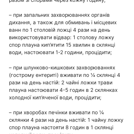
– при запальних захворюваннях органів
дихання, а також для обмивань і місцевих
ванн по 1 столовій ложці 4 рази на день
використовувати відвар: 1 столову ложку
спор плауна кип’ятити 15 хвилин в склянці
води, настоювати 1-2 години, процідити;
– при шлунково-кишкових захворюваннях
(гострому ентериті) вживати по ¼ склянці 4
рази на день настій: 2 чайні ложки трави
плауна настоювати 4-5 годин в 2 склянках
холодної кип’яченої води, процідити;
– при хворобах печінки вживати по ¼
склянки 4 рази на день настій: 1 чайну ложку
спор плауна настояти 8 годин в 1 склянці