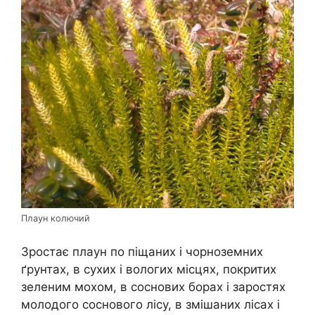
Плаун колючий
Зростає плаун по піщаних і чорноземних
ґрунтах, в сухих і вологих місцях, покритих
зеленим мохом, в соснових борах і заростях
молодого соснового лісу, в змішаних лісах і