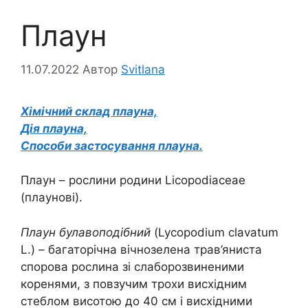
Плаун
11.07.2022
Автор
Svitlana
Хімічний склад плауна,
Дія плауна,
Способи застосування плауна.
Плаун – рослини родини Licopodiaceae
(плаунові).
Плаун булавоподібний
(Lycopodium clavatum
L.) – багаторічна вічнозелена трав’яниста
спорова рослина зі слаборозвиненими
коренями, з повзучим трохи висхідним
стеблом висотою до 40 см і висхідними