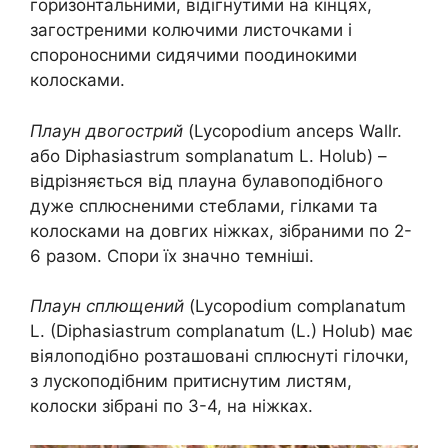
горизонтальними, відігнутими на кінцях,
загостреними колючими листочками і
спороносними сидячими поодинокими
колосками.
Плаун двогострий
(Lycopodium anceps Wallr.
або Diphasiastrum somplanatum L. Holub) –
відрізняється від плауна булавоподібного
дуже сплюсненими стеблами, гілками та
колосками на довгих ніжках, зібраними по 2-
6 разом. Спори їх значно темніші.
Плаун сплющений
(Lycopodium complanatum
L. (Diphasiastrum complanatum (L.) Holub) має
віялоподібно розташовані сплюснуті гілочки,
з лускоподібним притиснутим листям,
колоски зібрані по 3-4, на ніжках.