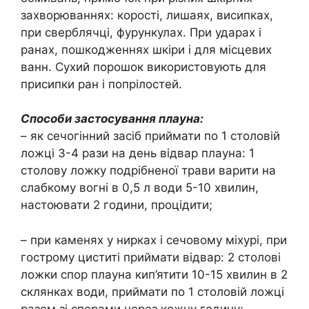
захворюваннях: корості, лишаях, висипках,
при сверблячці, фурункулах. При ударах і
ранах, пошкодженнях шкіри і для місцевих
ванн. Сухий порошок використовують для
присипки ран і попрілостей.
Способи застосування плауна:
– як сечогінний засіб приймати по 1 столовій
ложці 3-4 рази на день відвар плауна: 1
столову ложку подрібненої трави варити на
слабкому вогні в 0,5 л води 5-10 хвилин,
настоювати 2 години, процідити;
– при каменях у нирках і сечовому міхурі, при
гострому циститі приймати відвар: 2 столові
ложки спор плауна кип’ятити 10-15 хвилин в 2
склянках води, приймати по 1 столовій ложці
разом зі спорами через кожну годину;