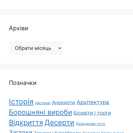
Архіви
Архіви
Позначки
Історія
Архітектура
Анекдоти
Айстрові
Борошняні вироби
Бісквіти і торти
Відкриття
Десерти
Дріжджове тісто
Загадки