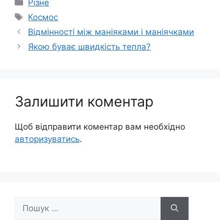
Категорії
Різне
Позначки
Космос
Відмінності між маніяками і маніячками
Якою буває швидкість тепла?
Залишити коментар
Щоб відправити коментар вам необхідно
авторизуватись
.
Пошук: