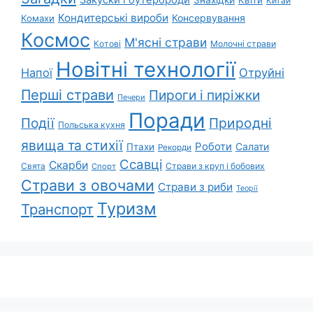
Закуски і бутерброди
Знахідки
Квіти
Китай
Кондитерські вироби
Консервування
Комахи
Космос
М'ясні страви
Котові
Молочні страви
Новітні технології
Напої
Отруйні
Перші страви
Пироги і пиріжки
Печери
Поради
Події
Природні
Польська кухня
явища та стихії
Роботи
Салати
Птахи
Рекорди
Ссавці
Скарби
Свята
Страви з круп і бобових
Спорт
Страви з овочами
Страви з риби
Теорії
Туризм
Транспорт