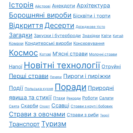
Історія
Архітектура
Анекдоти
Айстрові
Борошняні вироби
Бісквіти і торти
Відкриття
Десерти
Дріжджове тісто
Загадки
Закуски і бутерброди
Знахідки
Квіти
Китай
Кондитерські вироби
Консервування
Комахи
Космос
М'ясні страви
Котові
Молочні страви
Новітні технології
Напої
Отруйні
Перші страви
Пироги і пиріжки
Печери
Поради
Природні
Події
Польська кухня
явища та стихії
Роботи
Салати
Птахи
Рекорди
Ссавці
Скарби
Свята
Страви з круп і бобових
Спорт
Страви з овочами
Страви з риби
Теорії
Туризм
Транспорт