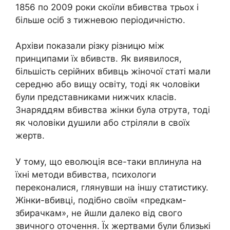
1856 по 2009 роки скоїли вбивства трьох і
більше осіб з тижневою періодичністю.
Архіви показали різку різницю між
принципами їх вбивств. Як виявилося,
більшість серійних вбивць жіночої статі мали
середню або вищу освіту, тоді як чоловіки
були представниками нижчих класів.
Знаряддям вбивства жінки була отрута, тоді
як чоловіки душили або стріляли в своїх
жертв.
У тому, що еволюція все-таки вплинула на
їхні методи вбивства, психологи
переконалися, глянувши на іншу статистику.
Жінки-вбивці, подібно своїм «предкам-
збирачкам», не йшли далеко від свого
звичного оточення. Їх жертвами були близькі