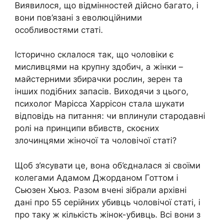
Виявилося, що відмінностей дійсно багато, і
вони пов’язані з еволюційними
особливостями статі.
Історично склалося так, що чоловіки є
мисливцями на крупну здобич, а жінки –
майстерними збирачки рослин, зерен та
інших подібних запасів. Виходячи з цього,
психолог Марісса Харрісон стала шукати
відповідь на питання: чи вплинули стародавні
ролі на принципи вбивств, скоєних
злочинцями жіночої та чоловічої статі?
Щоб з’ясувати це, вона об’єдналася зі своїми
колегами Адамом Джорданом Готтом і
Сьюзен Хьюз. Разом вчені зібрали архівні
дані про 55 серійних убивць чоловічої статі, і
про таку ж кількість жінок-убивць. Всі вони з