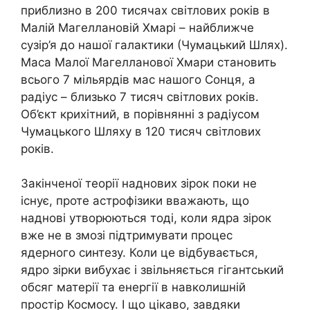
приблизно в 200 тисячах світлових років в
Малій Магеллановій Хмарі – найближче
сузір’я до нашої галактики (Чумацький Шлях).
Маса Малої Магелланової Хмари становить
всього 7 мільярдів мас нашого Сонця, а
радіус – близько 7 тисяч світлових років.
Об’єкт крихітний, в порівнянні з радіусом
Чумацького Шляху в 120 тисяч світлових
років.
Закінченої теорії наднових зірок поки не
існує, проте астрофізики вважають, що
наднові утворюються тоді, коли ядра зірок
вже не в змозі підтримувати процес
ядерного синтезу. Коли це відбувається,
ядро ​​зірки вибухає і звільняється гігантський
обсяг матерії та енергії в навколишній
простір Космосу. І що цікаво, завдяки