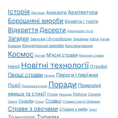
Історія
Архітектура
Анекдоти
Айстрові
Борошняні вироби
Бісквіти і торти
Відкриття
Десерти
Дріжджове тісто
Загадки
Закуски і бутерброди
Знахідки
Квіти
Китай
Кондитерські вироби
Консервування
Комахи
Космос
М'ясні страви
Котові
Молочні страви
Новітні технології
Напої
Отруйні
Перші страви
Пироги і пиріжки
Печери
Поради
Природні
Події
Польська кухня
явища та стихії
Роботи
Салати
Птахи
Рекорди
Ссавці
Скарби
Свята
Страви з круп і бобових
Спорт
Страви з овочами
Страви з риби
Теорії
Туризм
Транспорт