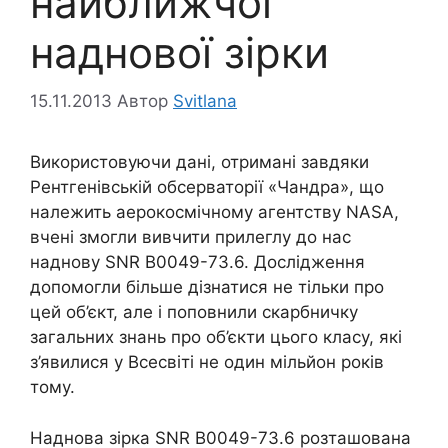
найближчої
наднової зірки
15.11.2013
Автор
Svitlana
Використовуючи дані, отримані завдяки
Рентгенівській обсерваторії «Чандра», що
належить аерокосмічному агентству NASA,
вчені змогли вивчити прилеглу до нас
наднову SNR B0049-73.6. Дослідження
допомогли більше дізнатися не тільки про
цей об’єкт, але і поповнили скарбничку
загальних знань про об’єкти цього класу, які
з’явилися у Всесвіті не один мільйон років
тому.
Наднова зірка SNR B0049-73.6 розташована