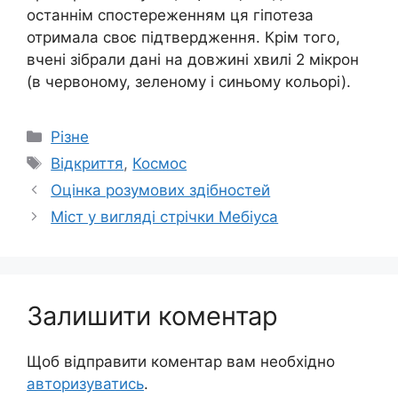
останнім спостереженням ця гіпотеза
отримала своє підтвердження. Крім того,
вчені зібрали дані на довжині хвилі 2 мікрон
(в червоному, зеленому і синьому кольорі).
Категорії
Різне
Позначки
Відкриття
,
Космос
Оцінка розумових здібностей
Міст у вигляді стрічки Мебіуса
Залишити коментар
Щоб відправити коментар вам необхідно
авторизуватись
.