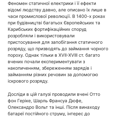
Феномен статичної електрики і її ефекти
відомі людству давно, але описано їх лише в
часи промислової революції. В 1400-х роках
при будівництві багатьох Європейських та
Карибських фортифікаційних споруд
розробляли і використовували
пристосування для запобігання статичного
розряду, що призводять до займання чорного
пороху. Однак тільки в XVII-XVIII ст. багато
вчених почали експериментувати з
накопиченням, збереженням зарядів і
займанням різних речовин за допомогою
іскрового розряду.
Досліди в цій галузі проводили вчені Отто
фон Геріке, Шарль Франсуа Дюфе,
Олександро Вольт та інші. Після винаходу
батареї постійного струму, інтерес до