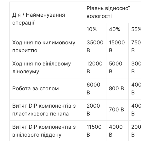
Рівень відносної
Дія / Найменування
вологості
операції
10%
40%
55
Ходіння по килимовому
35000
15000
75
покриттю
В
В
В
Ходіння по вініловому
12000
5000
30
лінолеуму
В
В
В
6000
40
Робота за столом
800 В
В
В
Витяг DIP компонентів з
2000
40
700 В
пластикового пенала
В
В
Витяг DIP компонентів з
11500
4000
20
вінілового піддону
В
В
В