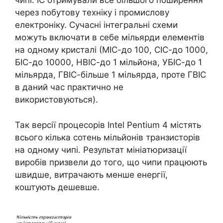
чипі. ІС отримували все більшого поширення
через побутову техніку і промислову
електроніку. Сучасні інтегральні схеми
можуть включати в себе мільярди елементів
на одному кристалі (МІС-до 100, СІС-до 1000,
БІС-до 10000, НВІС-до 1 мільйона, УБІС-до 1
мільярда, ГВІС-більше 1 мільярда, проте ГВІС
в даний час практично не
використовуються).
Так версії процесорів Intel Pentium 4 містять
всього кілька сотень мільйонів транзисторів
на одному чипі. Результат мініатюризації
виробів призвели до того, що чипи працюють
швидше, витрачають менше енергії,
коштують дешевше.