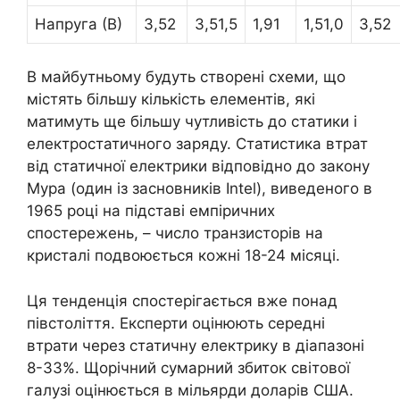
Напруга (В)
3,52
3,51,5
1,91
1,51,0
3,52
В майбутньому будуть створені схеми, що
містять більшу кількість елементів, які
матимуть ще більшу чутливість до статики і
електростатичного заряду. Статистика втрат
від статичної електрики відповідно до закону
Мура (один із засновників Intel), виведеного в
1965 році на підставі емпіричних
спостережень, – число транзисторів на
кристалі подвоюється кожні 18-24 місяці.
Ця тенденція спостерігається вже понад
півстоліття. Експерти оцінюють середні
втрати через статичну електрику в діапазоні
8-33%. Щорічний сумарний збиток світової
галузі оцінюється в мільярди доларів США.