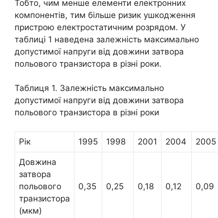
Тобто, чим менше елементи електронних
компонентів, тим більше ризик ушкодження
пристрою електростатичним розрядом. У
таблиці 1 наведена залежність максимально
допустимої напруги від довжини затвора
польового транзистора в різні роки.
Таблиця 1. Залежність максимально
допустимої напруги від довжини затвора
польового транзистора в різні роки
Рік
1995
1998
2001
2004
2005
Довжина
затвора
польового
0,35
0,25
0,18
0,12
0,09
транзистора
(мкм)