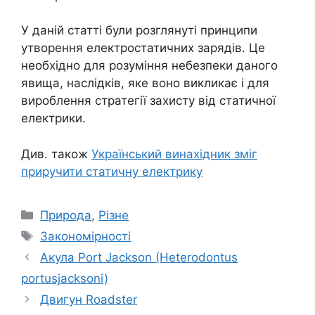
У даній статті були розглянуті принципи
утворення електростатичних зарядів. Це
необхідно для розуміння небезпеки даного
явища, наслідків, яке воно викликає і для
вироблення стратегії захисту від статичної
електрики.
Див. також
Український винахідник зміг
приручити статичну електрику
Категорії
Природа
,
Різне
Позначки
Закономірності
Акула Port Jackson (Heterodontus
portusjacksoni)
Двигун Roadster