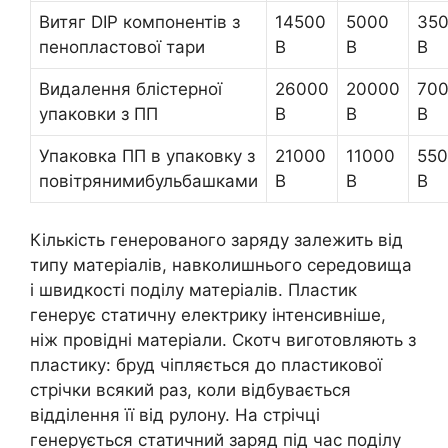
Витяг DIP компонентів з
14500
5000
35
пенопластової тари
В
В
В
Видалення блістерної
26000
20000
70
упаковки з ПП
В
В
В
Упаковка ПП в упаковку з
21000
11000
55
повітрянимибульбашками
В
В
В
Кількість генерованого заряду залежить від
типу матеріалів, навколишнього середовища
і швидкості поділу матеріалів. Пластик
генерує статичну електрику інтенсивніше,
ніж провідні матеріали. Скотч виготовляють з
пластику: бруд чіпляється до пластикової
стрічки всякий раз, коли відбувається
відділення її від рулону. На стрічці
генерується статичний заряд під час поділу