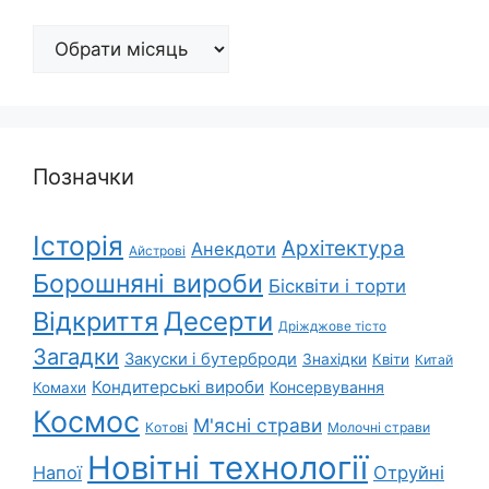
Архіви
Позначки
Історія
Архітектура
Анекдоти
Айстрові
Борошняні вироби
Бісквіти і торти
Відкриття
Десерти
Дріжджове тісто
Загадки
Закуски і бутерброди
Знахідки
Квіти
Китай
Кондитерські вироби
Консервування
Комахи
Космос
М'ясні страви
Котові
Молочні страви
Новітні технології
Напої
Отруйні