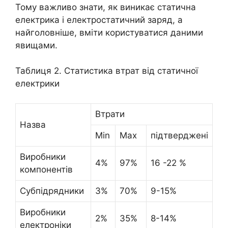
Тому важливо знати, як виникає статична
електрика і електростатичний заряд, а
найголовніше, вміти користуватися даними
явищами.
Таблиця 2. Статистика втрат від статичної
електрики
Втрати
Назва
Min
Max
підтверджені
Виробники
4%
97%
16 -22 %
компонентів
Субпідрядники
3%
70%
9-15%
Виробники
2%
35%
8-14%
електроніки