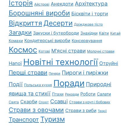
Історія
Архітектура
Анекдоти
Айстрові
Борошняні вироби
Бісквіти і торти
Відкриття
Десерти
Дріжджове тісто
Загадки
Закуски і бутерброди
Знахідки
Квіти
Китай
Кондитерські вироби
Консервування
Комахи
Космос
М'ясні страви
Котові
Молочні страви
Новітні технології
Напої
Отруйні
Перші страви
Пироги і пиріжки
Печери
Поради
Природні
Події
Польська кухня
явища та стихії
Роботи
Салати
Птахи
Рекорди
Ссавці
Скарби
Свята
Страви з круп і бобових
Спорт
Страви з овочами
Страви з риби
Теорії
Туризм
Транспорт