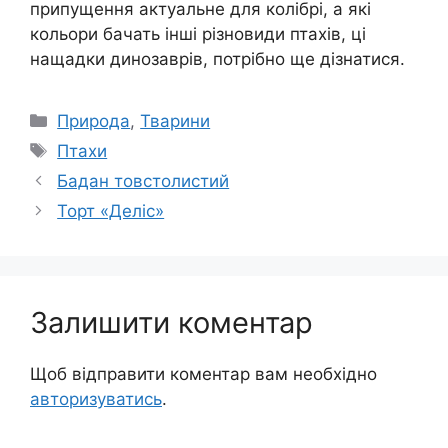
припущення актуальне для колібрі, а які
кольори бачать інші різновиди птахів, ці
нащадки динозаврів, потрібно ще дізнатися.
Категорії
Природа
,
Тварини
Позначки
Птахи
Бадан товстолистий
Торт «Деліс»
Залишити коментар
Щоб відправити коментар вам необхідно
авторизуватись
.