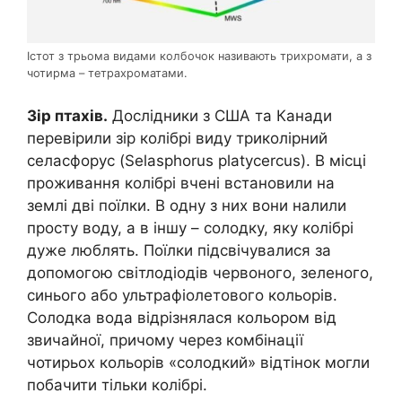
Істот з трьома видами колбочок називають трихромати, а з
чотирма – тетрахроматами.
Зір птахів.
Дослідники з США та Канади
перевірили зір колібрі виду триколірний
селасфорус (Selasphorus platycercus). В місці
проживання колібрі вчені встановили на
землі дві поїлки. В одну з них вони налили
просту воду, а в іншу – солодку, яку колібрі
дуже люблять. Поїлки підсвічувалися за
допомогою світлодіодів червоного, зеленого,
синього або ультрафіолетового кольорів.
Солодка вода відрізнялася кольором від
звичайної, причому через комбінації
чотирьох кольорів «солодкий» відтінок могли
побачити тільки колібрі.