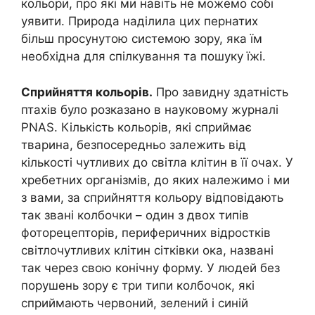
кольори, про які ми навіть не можемо собі
уявити. Природа наділила цих пернатих
більш просунутою системою зору, яка їм
необхідна для спілкування та пошуку їжі.
Сприйняття кольорів.
Про завидну здатність
птахів було розказано в науковому журналі
PNAS. Кількість кольорів, які сприймає
тварина, безпосередньо залежить від
кількості чутливих до світла клітин в її очах. У
хребетних організмів, до яких належимо і ми
з вами, за сприйняття кольору відповідають
так звані колбочки – один з двох типів
фоторецепторів, периферичних відростків
світлочутливих клітин сітківки ока, названі
так через свою конічну форму. У людей без
порушень зору є три типи колбочок, які
сприймають червоний, зелений і синій