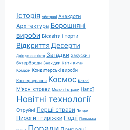
Історія
Анекдоти
Айстрові
Борошняні
Архітектура
вироби
Бісквіти і торти
Відкриття
Десерти
Загадки
Закуски і
Дріжджове тісто
бутерброди
Знахідки
Квіти
Китай
Кондитерські вироби
Комахи
Космос
Консервування
Котові
М'ясні страви
Напої
Молочні страви
Новітні технології
Перші страви
Отруйні
Печери
Пироги і пиріжки
Події
Польська
Поради
Природні