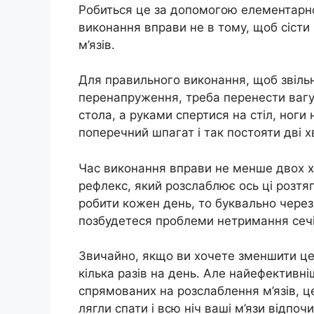
Робиться це за допомогою елементарно
виконання вправи не в тому, щоб сісти
м’язів.
Для правильного виконання, щоб звільн
перенапруження, треба перенести вагу 
стола, а руками спертися на стіл, ноги
поперечний шпагат і так постояти дві х
Час виконання вправи не менше двох х
рефлекс, який розслаблює ось ці розтяг
робити кожен день, то буквально через
позбудетеся проблеми нетримання сечі
Звичайно, якщо ви хочете зменшити цей
кілька разів на день. Але найефективн
спрямованих на розслаблення м’язів, це
лягли спати і всю ніч ваші м’язи відпоч