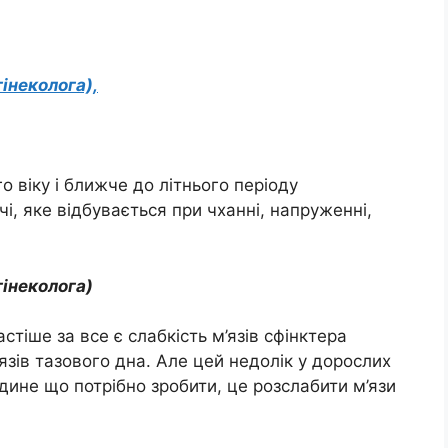
інеколога),
го віку і ближче до літнього періоду
, яке відбувається при чханні, напруженні,
інеколога)
тіше за все є слабкість м’язів сфінктера
язів тазового дна. Але цей недолік у дорослих
дине що потрібно зробити, це розслабити м’язи