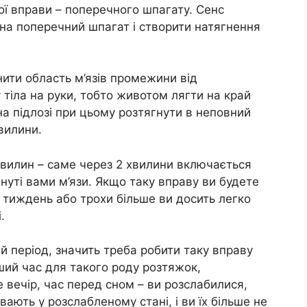
ї вправи – поперечного шпагату. Сенс
 на поперечний шпагат і створити натягнення
ити область м’язів промежини від
тіла на руки, тобто животом лягти на край
 на підлозі при цьому розтягнути в неповний
вилини.
вилин – саме через 2 хвилини включається
нуті вами м’язи. Якщо таку вправу ви будете
 тиждень або трохи більше ви досить легко
.
 період, значить треба робити таку вправу
іший час для такого роду розтяжок,
 вечір, час перед сном – ви розслабилися,
ивають у розслабленому стані, і ви їх більше не