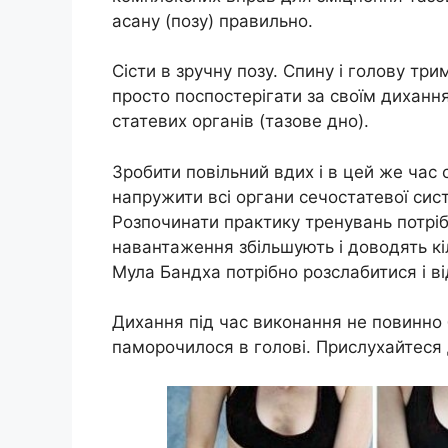
асану (позу) правильно.
Сісти в зручну позу. Спину і голову три
просто поспостерігати за своїм диханн
статевих органів (тазове дно).
Зробити повільний вдих і в цей же час
напружити всі органи сечостатевої сис
Розпочинати практику тренувань потріб
навантаження збільшують і доводять кі
Мула Бандха потрібно розслабитися і в
Дихання під час виконання не повинно 
паморочилося в голові. Прислухайтеся 