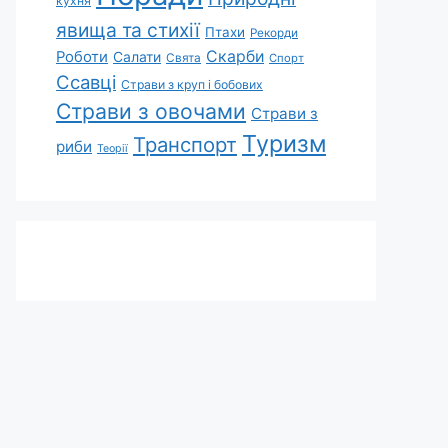
кухня
явища та стихії
Птахи
Рекорди
Скарби
Роботи
Салати
Свята
Спорт
Ссавці
Страви з круп і бобових
Страви з овочами
Страви з
Туризм
Транспорт
риби
Теорії