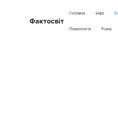
Перейти
до
Головна
Інфо
Е
вмісту
Фактосвіт
Психологія
Різне