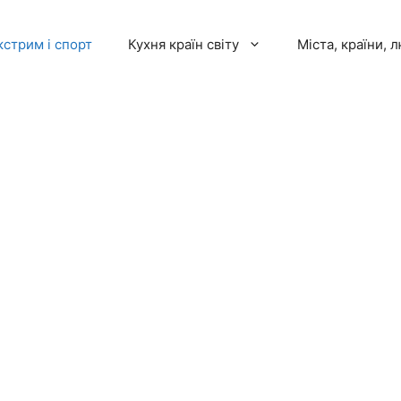
кстрим і спорт
Кухня країн світу
Міста, країни, 