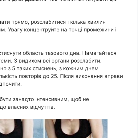
мати прямо, розслабитися і кілька хвилин
ям. Увагу концентруйте на точці промежини і
 стиснути область тазового дна. Намагайтеся
теми. З видихом всі органи розслабити.
но з 5 таких стиснень, з кожним днем
лькість повторів до 25. Після виконання вправи
ідпочити.
бути занадто інтенсивним, щоб не
до власних відчуттів.