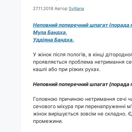
27.11.2018
Автор
Svitlana
Неповний поперечний шпагат (порада г
Мула Бандха,
Уддіяна Бандха.
У жінок після пологів, в кінці дітородно
проявляється проблема нетримання сечі
кашлі або при різких рухах.
Неповний поперечний шпагат (порада г
Головною причиною нетримання сечі час
сечового міхура при перенапруженні м’
жінок вирішується зовсім не складно. Є
промежини.