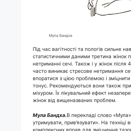
Мула Бандха
Під час вагітності та пологів сильне на
статистичними даними третина жінок п
нетриманні сечі. Також і у жінок після 4
часто виникає стресове нетримання сечі
впоратися з цією проблемою і зміцнити 
тонус. Рекомендуються вони також при
міхуром. Їх лікувальний ефект незапер
жінок від вищеназваних проблем.
Мула Бандха.
В перекладі слово «Мула»
утримувати, прив’язувати». На техніці
комплексних вправ для зміцнення тазо