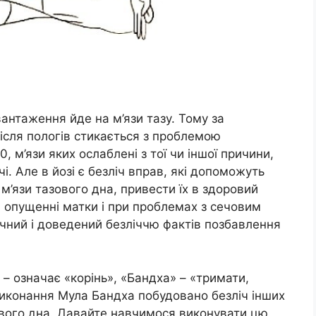
вантаження йде на м’язи тазу. Тому за
ісля пологів стикається з проблемою
0, м’язи яких ослаблені з тої чи іншої причини,
. Але в йозі є безліч вправ, які допоможуть
м’язи тазового дна, привести їх в здоровий
 опущенні матки і при проблемах з сечовим
ечний і доведений безліччю фактів позбавлення
 – означає «корінь», «Бандха» – «тримати,
 виконання Мула Бандха побудовано безліч інших
вого дна. Давайте навчимося виконувати цю