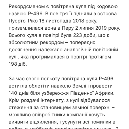
Рекордсменом є повітряна куля під кодовою
назвою P-496. В повітря її підняли з острова
Пуерто-Ріко 18 листопада 2018 року,
приземлилася вона в Перу 2 липня 2019 року.
Всього куля в повітрі була 223 доби, що є
абсолютним рекордом – попереднє
досягнення належало аналогічній повітряній
кулі, яка протрималася в повітрі протягом
198 діб.
За час свого польоту повітряна куля P-496
встигла облетіти навколо Землі і провести
140 днів біля узбережжя Південної Африки.
Крім роздачі інтернету, з кулі відбувалося
стеження за становищем земної поверхні –
можливо співробітники компанії хочуть
виявити відхилення, і усунути всі помилки в
роботі в майбутніх версіях повітряних куль. В