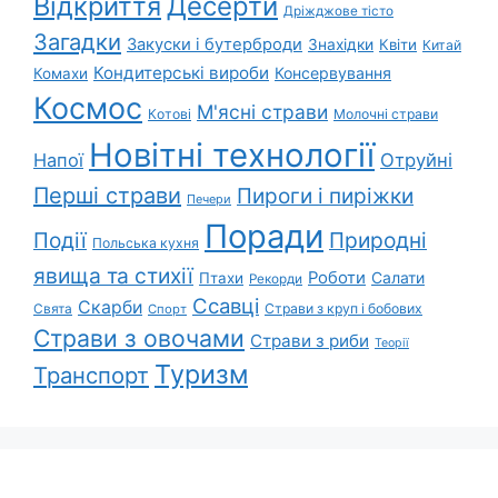
Відкриття
Десерти
Дріжджове тісто
Загадки
Закуски і бутерброди
Знахідки
Квіти
Китай
Кондитерські вироби
Консервування
Комахи
Космос
М'ясні страви
Котові
Молочні страви
Новітні технології
Напої
Отруйні
Перші страви
Пироги і пиріжки
Печери
Поради
Природні
Події
Польська кухня
явища та стихії
Роботи
Салати
Птахи
Рекорди
Ссавці
Скарби
Свята
Страви з круп і бобових
Спорт
Страви з овочами
Страви з риби
Теорії
Туризм
Транспорт