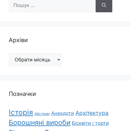
Пошук:
Архіви
Архіви
Позначки
Історія
Архітектура
Анекдоти
Айстрові
Борошняні вироби
Бісквіти і торти