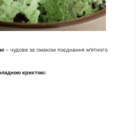
ою
– чудове за смаком поєднання м’ятного
коладною крихтою: