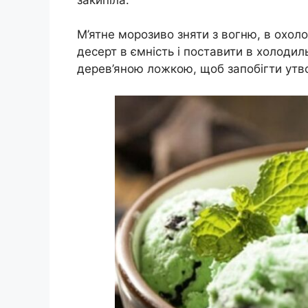
М’ятне морозиво зняти з вогню, в охол
десерт в ємність і поставити в холод
дерев’яною ложкою, щоб запобігти утв