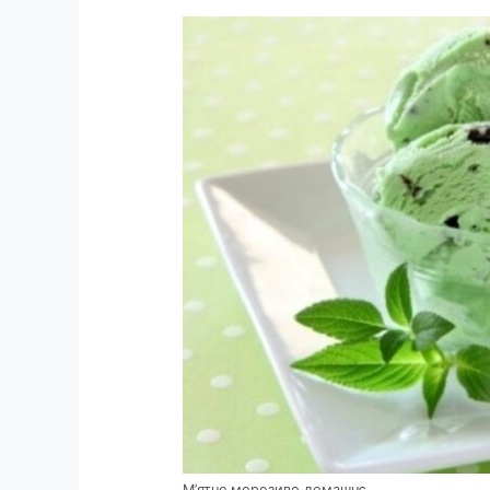
М’ятне морозиво домашнє