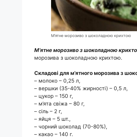
М’ятне морозиво з шоколадною крихтою
М’ятне морозиво з шоколадною крихт
морозива з шоколадною крихтою.
Складові для м’ятного морозива з шо
– молоко – 0,25 л,
– вершки (35-40% жирності) – 0,5 л,
– цукор – 150 г,
– м’ята свіжа – 80 г,
– сіль – 2 г,
– яйця – 5 шт.,
– чорний шоколад (70-80%),
– какао – 140 г.