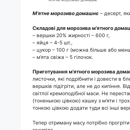
М’ятне морозиво домашнє
– десерт, я
Складові для морозива м’ятного дома
– вершки 20% жирності – 600 г,
– яйця – 4-5 шт.,
– цукор – 100 г (можна більше або менш
– м’ята свіжа – 5 гілочок.
Приготування м’ятного морозива дома
листочки, які подрібнити і довести в б
вершків підігріти, але не до кипіння. В
світлої кремоподібної маси. Не перест
(тоненькою цівкою) кашку з м’яти і тро
тонкою цівкою додати туди всі інші вер
Тепер отриману масу потрібно прогріти 
закипіла.