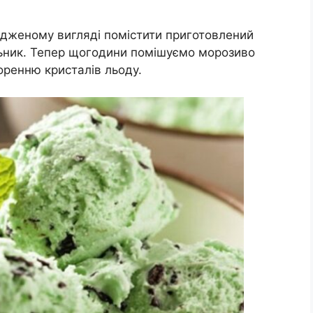
одженому вигляді помістити приготовлений
ильник. Тепер щогодини помішуємо морозиво
оренню кристалів льоду.