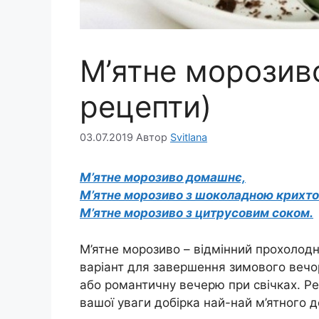
М’ятне морозив
рецепти)
03.07.2019
Автор
Svitlana
М’ятне морозиво домашнє,
М’ятне морозиво з шоколадною крихто
М’ятне морозиво з цитрусовим соком.
М’ятне морозиво – відмінний прохолодн
варіант для завершення зимового вечо
або романтичну вечерю при свічках. Ре
вашої уваги добірка най-най м’ятного д