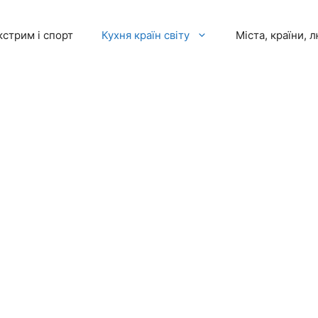
кстрим і спорт
Кухня країн світу
Міста, країни, 