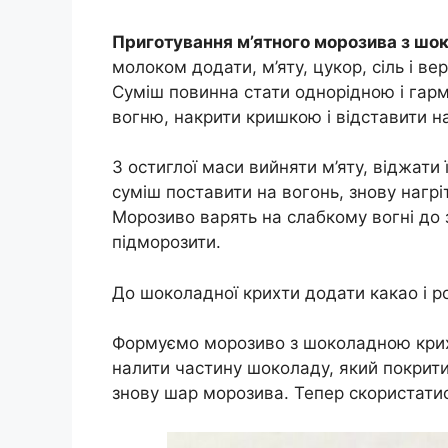
Приготування м’ятного морозива з шо
молоком додати, м’яту, цукор, сіль і ве
Суміш повинна стати однорідною і гарм
вогню, накрити кришкою і відставити на
З остиглої маси вийняти м’яту, віджати ї
суміш поставити на вогонь, знову нагрі
Морозиво варять на слабкому вогні до 
підморозити.
До шоколадної крихти додати какао і р
Формуємо морозиво з шоколадною крих
налити частину шоколаду, який покрит
знову шар морозива. Тепер скористати