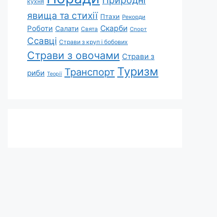
Природні
кухня
явища та стихії
Птахи
Рекорди
Роботи
Скарби
Салати
Свята
Спорт
Ссавці
Страви з круп і бобових
Страви з овочами
Страви з
Туризм
Транспорт
риби
Теорії