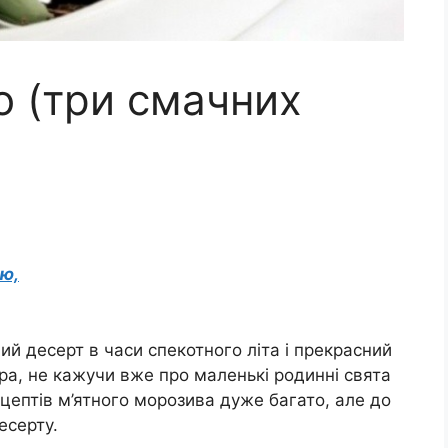
о (три смачних
ю,
ий десерт в часи спекотного літа і прекрасний
ра, не кажучи вже про маленькі родинні свята
цептів м’ятного морозива дуже багато, але до
есерту.