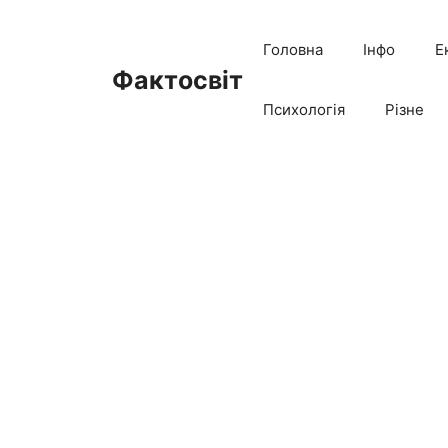
Перейти
до
Головна
Інфо
Е
вмісту
Фактосвіт
Психологія
Різне