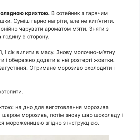
коладною крихтою.
В сотейник з гарячим
ршки. Суміш гарно нагріти, але не кип’ятити.
онійно чарувати ароматом м’яти. Зняти з
 годину в сторону.
ї, і сік вилити в масу. Знову молочно-м’ятну
ти і обережно додати в неї розтерті жовтки.
загустіння. Отримане морозиво охолодити і
озтопити.
тою: на дно для виготовлення морозива
и шаром морозива, потім знову шар шоколаду і
ся мороженицею згідно з інструкцією.