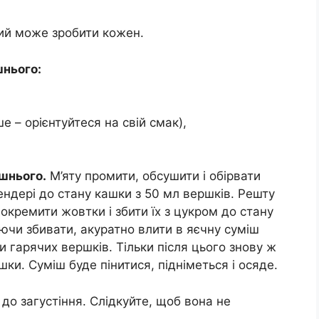
кий може зробити кожен.
шнього:
е – орієнтуйтеся на свій смак),
шнього.
М’яту промити, обсушити і обірвати
лендері до стану кашки з 50 мл вершків. Решту
ідокремити жовтки і збити їх з цукром до стану
аючи збивати, акуратно влити в яєчну суміш
хи гарячих вершків. Тільки після цього знову ж
шки. Суміш буде пінитися, підніметься і осяде.
до загустіння. Слідкуйте, щоб вона не