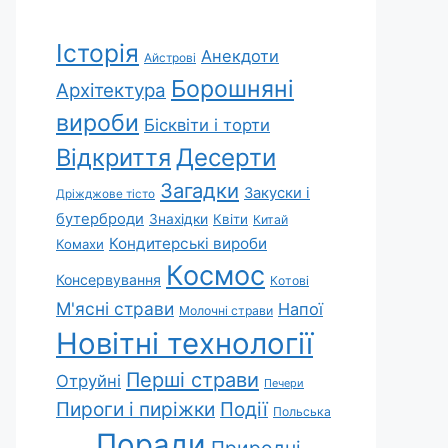
Історія
Анекдоти
Айстрові
Борошняні
Архітектура
вироби
Бісквіти і торти
Відкриття
Десерти
Загадки
Закуски і
Дріжджове тісто
бутерброди
Знахідки
Квіти
Китай
Кондитерські вироби
Комахи
Космос
Консервування
Котові
М'ясні страви
Напої
Молочні страви
Новітні технології
Перші страви
Отруйні
Печери
Пироги і пиріжки
Події
Польська
Поради