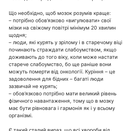
Що необхідно, щоб мозок розумів краще:
– потрібно обов’язково «вигулювати» свої
мізки на свіжому повітрі мінімум 20 хвилин
щодня;
– люди, які курять у зрілому і в старечому віці
починають страждати слабоумством, якщо
доживають до того віку, коли може настати
старече слабоумство, бо ще раніше вони
можуть померти від онкології. Куріння – це
задоволення для бідних – багаті люди
зазвичай не курять;
– обов’язково потрібно мати великий рівень
фізичного навантаження, тому що в мозку
має бути рівновага і гармонія як і у всьому
організмі.
Є такий сталий вираз, що всі хвороби від