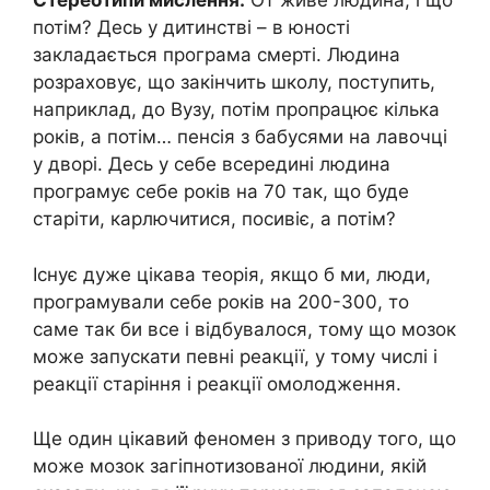
Стереотипи мислення.
От живе людина, і що
потім? Десь у дитинстві – в юності
закладається програма смерті. Людина
розраховує, що закінчить школу, поступить,
наприклад, до Вузу, потім пропрацює кілька
років, а потім… пенсія з бабусями на лавочці
у дворі. Десь у себе всередині людина
програмує себе років на 70 так, що буде
старіти, карлючитися, посивіє, а потім?
Існує дуже цікава теорія, якщо б ми, люди,
програмували себе років на 200-300, то
саме так би все і відбувалося, тому що мозок
може запускати певні реакції, у тому числі і
реакції старіння і реакції омолодження.
Ще один цікавий феномен з приводу того, що
може мозок загіпнотизованої людини, якій