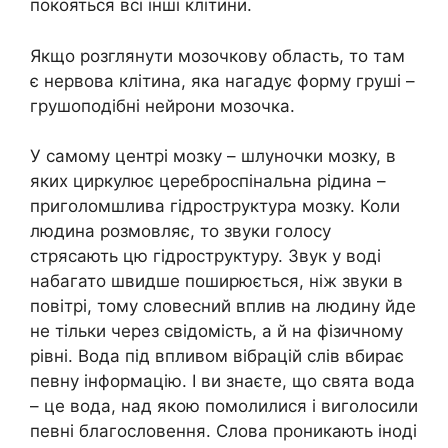
покояться всі інші клітини.
Якщо розглянути мозочкову область, то там
є нервова клітина, яка нагадує форму груші –
грушоподібні нейрони мозочка.
У самому центрі мозку – шлуночки мозку, в
яких циркулює цереброспінальна рідина –
приголомшлива гідроструктура мозку. Коли
людина розмовляє, то звуки голосу
стрясають цю гідроструктуру. Звук у воді
набагато швидше поширюється, ніж звуки в
повітрі, тому словесний вплив на людину йде
не тільки через свідомість, а й на фізичному
рівні. Вода під впливом вібрацій слів вбирає
певну інформацію. І ви знаєте, що свята вода
– це вода, над якою помолилися і виголосили
певні благословення. Слова проникають іноді