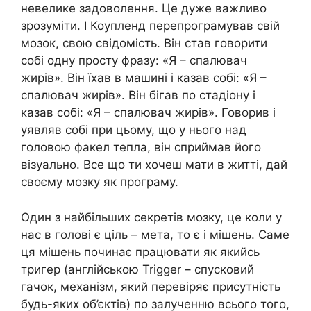
невелике задоволення. Це дуже важливо
зрозуміти. І Коупленд перепрограмував свій
мозок, свою свідомість. Він став говорити
собі одну просту фразу: «Я – спалювач
жирів». Він їхав в машині і казав собі: «Я –
спалювач жирів». Він бігав по стадіону і
казав собі: «Я – спалювач жирів». Говорив і
уявляв собі при цьому, що у нього над
головою факел тепла, він сприймав його
візуально. Все що ти хочеш мати в житті, дай
своєму мозку як програму.
Один з найбільших секретів мозку, це коли у
нас в голові є ціль – мета, то є і мішень. Саме
ця мішень починає працювати як якийсь
тригер (англійською Trigger – спусковий
гачок, механізм, який перевіряє присутність
будь-яких об’єктів) по залученню всього того,