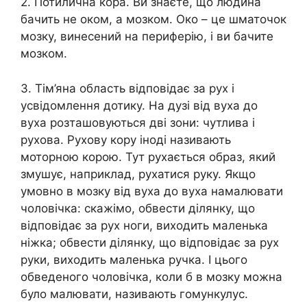
2. Потилична кора. Ви знаєте, що людина
бачить не оком, а мозком. Око – це шматочок
мозку, винесений на периферію, і ви бачите
мозком.
3. Тім’яна область відповідає за рух і
усвідомлення дотику. На дузі від вуха до
вуха розташовуються дві зони: чутлива і
рухова. Рухову кору іноді називають
моторною корою. Тут рухається образ, який
змушує, наприклад, рухатися руку. Якщо
умовно в мозку від вуха до вуха намалювати
чоловічка: скажімо, обвести ділянку, що
відповідає за рух ноги, виходить маленька
ніжка; обвести ділянку, що відповідає за рух
руки, виходить маленька ручка. І цього
обведеного чоловічка, коли б в мозку можна
було малювати, називають гомункулус.