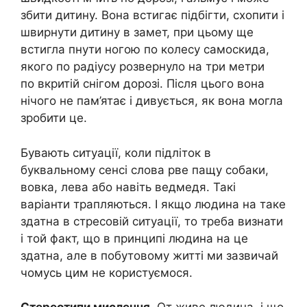
збити дитину. Вона встигає підбігти, схопити і
швирнути дитину в замет, при цьому ще
встигла пнути ногою по колесу самоскида,
якого по радіусу розвернуло на три метри
по вкритій снігом дорозі. Після цього вона
нічого не пам’ятає і дивується, як вона могла
зробити це.
Бувають ситуації, коли підліток в
буквальному сенсі слова рве пащу собаки,
вовка, лева або навіть ведмедя. Такі
варіанти трапляються. І якщо людина на таке
здатна в стресовій ситуації, то треба визнати
і той факт, що в принципі людина на це
здатна, але в побутовому житті ми зазвичай
чомусь цим не користуємося.