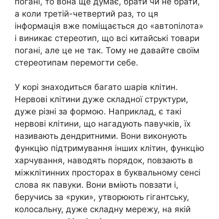
погані, то вона ще думає, брати чи не брати,
а коли третій-четвертий раз, то ця
інформація вже поміщається до «автопілота»
і виникає стереотип, що всі китайські товари
погані, але це не так. Тому не давайте своїм
стереотипам перемогти себе.
У корі знаходиться багато шарів клітин.
Нервові клітини дуже складної структури,
дуже різні за формою. Наприклад, є такі
нервові клітини, що нагадують павучків, їх
називають дендритними. Вони виконують
функцію підтримування інших клітин, функцію
харчування, наводять порядок, повзають в
міжклітинних просторах в буквальному сенсі
слова як павуки. Вони вміють повзати і,
беручись за «руки», утворюють гігантську,
колосальну, дуже складну мережу, на якій