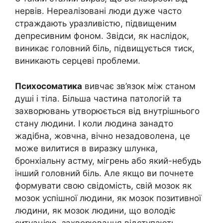
нервів. Нереалізовані люди дуже часто
страждають уразливістю, підвищеним
депресивним фоном. Звідси, як наслідок,
виникає головний біль, підвищується тиск,
виникають серцеві проблеми.
Психосоматика
вивчає зв’язок між станом
душі і тіла. Більша частина патологій та
захворювань утворюється від внутрішнього
стану людини. І коли людина занадто
жадібна, жовчна, вічно незадоволена, це
може вилитися в виразку шлунка,
бронхіальну астму, мігрень або який-небудь
інший головний біль. Але якщо ви почнете
формувати свою свідомість, свій мозок як
мозок успішної людини, як мозок позитивної
людини, як мозок людини, що володіє
ситуацією, захворювання відступають.