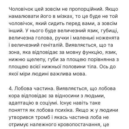
Чоловічок цей зовсім не пропорційний. Якщо
намалювати його в мізках, то це буде не той
чоловічок, який сидить перед вами, а зовсім
інший. У нього буде величезний язик, губищі,
величезна голова, ручки і маленькі ноженята
і величезний геніталій. Виявляється, що та
зона, яка відповідає за мовну функцію, язик,
нижню щелепу, губи за площею порівнянна з
площею всієї нижньої половини тіла. Ось до
якої міри людині важлива мова.
4. Лобова частина. Виявляється, що лобова
кора відповідає за відносини з людьми,
адаптацію в соціумі. Існує навіть таке
поняття як лобова психіка. Якщо ж у людини
утворився тромб і якась частина лоба не
отримує належного кровопостачання, це