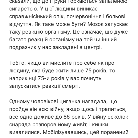
сказали, що до її руки торкаються запаленою
сигаретою. У цієї людини виникає
справжнісінький опік, почервоніння і больові
відчуття. Як таке може бути? Мозок запускає
таку реакцію організму. Це означає, що дуже
багато реакцій організму на той чи інший
подразник у нас закладені в центрі.
Тобто, якщо ви мислите про себе як про
людину, яка буде жити лише 75 років, то
наприкінці 75-и років у вас почнуть
запускатися реакції смерті.
Одному чоловікові циганка нагадала, що
пройде він всю війну, якщо щось і трапиться,
все одно доживе до 86 років. У війну осколок
снаряда розпоров йому живіт, і кишки
вивалилися. Мобілізувавшись, цей поранений