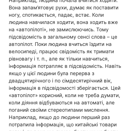
Наприклад, людина почала вчитися ходити.
Вона запам’ятовує рухи, думає як поставити
ногу, спотикається, падає, встає. Коли
людина навчилася ходити, вона ходить вже
на «автопілоті», не замислюючись. Тому
підсвідомість в загальному сенсі слова – це
автопілот. Поки людина вчиться їздити на
велосипеді, працює свідомість як тримати
рівновагу і т. п., але як тільки навчиться,
інформація потрапляє в підсвідомість. Навіть
якщо у цієї людини була перерва з
двадцятирічного і по сімдесятирічний вік,
інформація в підсвідомості зберігається. Цей
«автопілот» корисний, коли не треба думати,
коли діяння відбуваються на автоматі, але
поганий своїми стереотипами мислення.
Наприклад, якщо до людини перший раз
потрапила інформація, що китайські товари