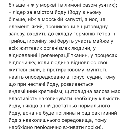
більше ніж у моркві і в лимоні разом узятих);
– лідер за вмістом йоду (йоду в ньому
більше, ніж в морській капусті, а йод це
елемент, який, проникаючи в щитовидну
залозу, входить до складу гормонів тетра- і
трийодтироніну, які беруть участь майже у
всіх життєвих організмах людини, у
відновленні і регенерації тканин, у процесах
відпочинку, коли людина відновлює свої
життєві сили, в протираковому імунітеті,
навіть опосередковано в тонусі судин, тому
що при нестачі йоду, розвивається
ендемічний кретинізм; щитовидна залоза має
властивість накопичувати необхідну кількість
йоду, і якщо в ній достатньо нормального
йоду, вона не буде поглинати радіоактивний
йод з навколишнього середовища, тому
необхідно періодично вживати горіхи).