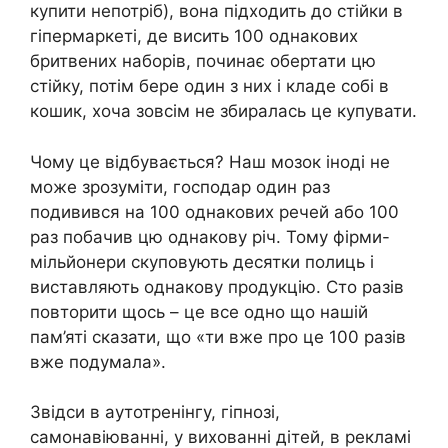
купити непотріб), вона підходить до стійки в
гіпермаркеті, де висить 100 однакових
бритвених наборів, починає обертати цю
стійку, потім бере один з них і кладе собі в
кошик, хоча зовсім не збиралась це купувати.
Чому це відбувається? Наш мозок іноді не
може зрозуміти, господар один раз
подивився на 100 однакових речей або 100
раз побачив цю однакову річ. Тому фірми-
мільйонери скуповують десятки полиць і
виставляють однакову продукцію. Сто разів
повторити щось – це все одно що нашій
пам’яті сказати, що «ти вже про це 100 разів
вже подумала».
Звідси в аутотренінгу, гіпнозі,
самонавіюванні, у вихованні дітей, в рекламі