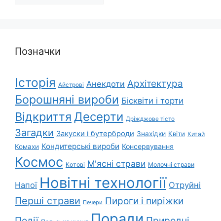
Позначки
Історія
Архітектура
Анекдоти
Айстрові
Борошняні вироби
Бісквіти і торти
Відкриття
Десерти
Дріжджове тісто
Загадки
Закуски і бутерброди
Знахідки
Квіти
Китай
Кондитерські вироби
Консервування
Комахи
Космос
М'ясні страви
Котові
Молочні страви
Новітні технології
Напої
Отруйні
Перші страви
Пироги і пиріжки
Печери
Поради
Природні
Події