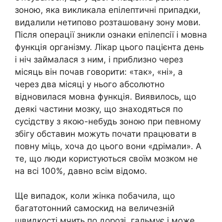
зоною, яка викликала епілептичні припадки,
видалили нетипово розташовану зону мови.
Після операції зникли ознаки епілепсії і мовна
функція організму. Лікар цього пацієнта день
і ніч займалася з ним, і приблизно через
місяць він почав говорити: «так», «ні», а
через два місяці у нього абсолютно
відновилася мовна функція. Виявилось, що
деякі частини мозку, що знаходяться по
сусідству з якою-небудь зоною при певному
збігу обставин можуть почати працювати в
повну міць, хоча до цього вони «дрімали». А
те, що люди користуються своїм мозком не
на всі 100%, давно всім відомо.
Ще випадок, коли жінка побачила, що
багатотонний самоскид на величезній
швидкості мчить по дорозі, гальмує і може