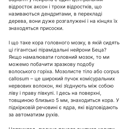
відросток аксон і трохи відростків, що
називаються дендритами, в перекладі
дерева, вони дуже розгалужені і на кінцях їх
знаходяться присоски.
І що таке кора головного мозку, в якій сидять
ці гігантські пірамідальні нейрони Беца?
Якщо намалювати головний мозок, то ми
можемо побачити зразкову подобу
волоського горіха. Мозолисте тіло або corpus
callosum – це широкий пучок комісуральних
нервових волокон, які з’єднують між собою
ліву і праву півкулі. І десь на поверхні,
товщиною близько 5 мм, знаходиться кора. У
підкірковій речовині є ядра, які відповідають
за автоматизм рухів.