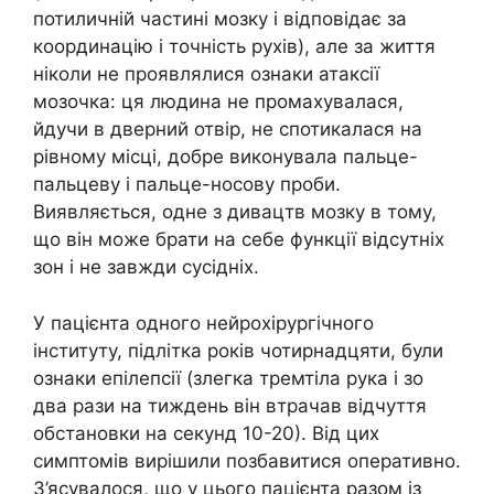
потиличній частині мозку і відповідає за
координацію і точність рухів), але за життя
ніколи не проявлялися ознаки атаксії
мозочка: ця людина не промахувалася,
йдучи в дверний отвір, не спотикалася на
рівному місці, добре виконувала пальце-
пальцеву і пальце-носову проби.
Виявляється, одне з дивацтв мозку в тому,
що він може брати на себе функції відсутніх
зон і не завжди сусідніх.
У пацієнта одного нейрохірургічного
інституту, підлітка років чотирнадцяти, були
ознаки епілепсії (злегка тремтіла рука і зо
два рази на тиждень він втрачав відчуття
обстановки на секунд 10-20). Від цих
симптомів вирішили позбавитися оперативно.
З’ясувалося, що у цього пацієнта разом із