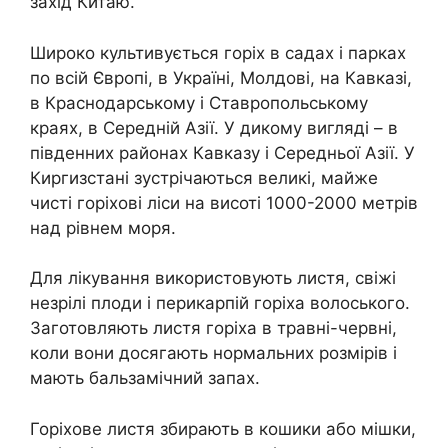
захід Китаю.
Широко культивується горіх в садах і парках
по всій Європі, в Україні, Молдові, на Кавказі,
в Краснодарському і Ставропольському
краях, в Середній Азії. У дикому вигляді – в
південних районах Кавказу і Середньої Азії. У
Киргизстані зустрічаються великі, майже
чисті горіхові ліси на висоті 1000-2000 метрів
над рівнем моря.
Для лікування використовують листя, свіжі
незрілі плоди і перикарпій горіха волоського.
Заготовляють листя горіха в травні-червні,
коли вони досягають нормальних розмірів і
мають бальзамічний запах.
Горіхове листя збирають в кошики або мішки,