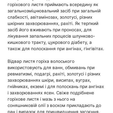
горіхового листя приймають всередину як
загальнозміцнювальний засіб при загальній
слабкості, авітамінозах, золотусі, різних
шкірних захворюваннях, рахіті. Як терпкий
засіб його вживають при проносах, для
лікування запальних процесів шлунково-
кишкового тракту, цукрового діабету, а
також для полоскання при ангінах, гінгівітах.
Відвар листя горіха волоського
використовують для ванн, обмивань при
ревматизмі, подагрі, рахіті, золотусі і різних
захворюваннях шкіри, висипах, вуграх,
гнійниках, екземі і для полоскань при ангінах
і захворюваннях ясен. Свіже подрібнене
горіхове листя і мазь з нього на
соняшниковій олії з воском прикладають до
ран і виразок для пришвидшення загоєння.