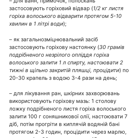
– для ванн, примочок, полоскань
застосовують горіховий відвар (
1/2 кг листя
горіха волоського відварити протягом 5-10
хвилин в 1 літрі води
);
– як загальнозміцнювальний засіб
застосовують горіхову настоянку (
30 грамів
подрібненого незрілого опліддя горіха
волоського залити 1 л спирту, настоювати 2
тижні в щільно закритій пляшці, процідити
) по
20-30 крапель з водою 3-4 рази на день;
– для лікування ран, шкірних захворювань
використовують горіхову мазь: 1 столову
ложку подрібненого листя горіха волоського
залити 100 г соняшникової олії, настоювати 7
діб, потім прогріти в киплячій водяній бані
протягом 2-3 годин, процідити через марлю,