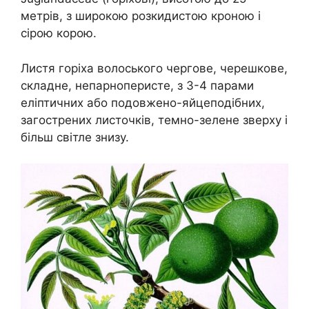
метрів, з широкою розкидистою кроною і
сірою корою.
Листя горіха волоського чергове, черешкове,
складне, непарноперисте, з 3-4 парами
еліптичних або подовжено-яйцеподібних,
загострених листочків, темно-зелене зверху і
більш світле знизу.