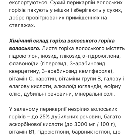
експортуються. Сухий перикарпій волоських
горіхів пакують у мішки і зберігають у сухих,
добре провітрюваних приміщеннях на
стелажах.
Хімічний склад горіха волоського горіха
волоського.
Листя горіха волоського містять
гідроюглон, інозид, глікозид α-гідроюглона,
флавоноїди (гіперозид, 3-арабинозид
кверцетину, 3-арабинозид кемпферола),
вітамін C, каротин, вітаміни групи В, галову і
елагову кислоти, алкалоїд югландін, ефірну
олію, дубильні речовини, мінеральні солі.
У зеленому перикарпії незрілих волоських
горіхів – до 25% дубильних речовин, багато
аскорбінової кислоти (до 3000 мг / 100 г),
вітамін B1, гідроюглони, барвник юглон, що