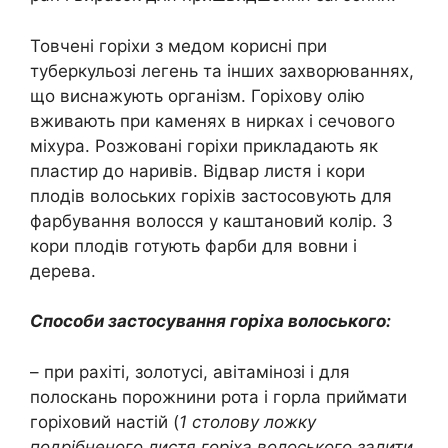
Товчені горіхи з медом корисні при
туберкульозі легень та інших захворюваннях,
що виснажують організм. Горіхову олію
вживають при каменях в нирках і сечового
міхура. Розжовані горіхи прикладають як
пластир до наривів. Відвар листя і кори
плодів волоських горіхів застосовують для
фарбування волосся у каштановий колір. З
кори плодів готують фарби для вовни і
дерева.
Способи застосування горіха волоського:
– при рахіті, золотусі, авітамінозі і для
полоскань порожнини рота і горла приймати
горіховий настій (
1 столову ложку
подрібненого листя горіха волоського залити