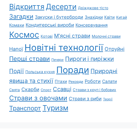
Відкриття
Десерти
Дріжджове тісто
Загадки
Закуски і бутерброди
Знахідки
Квіти
Китай
Кондитерські вироби
Консервування
Комахи
Космос
М'ясні страви
Котові
Молочні страви
Новітні технології
Напої
Отруйні
Перші страви
Пироги і пиріжки
Печери
Поради
Природні
Події
Польська кухня
явища та стихії
Роботи
Салати
Птахи
Рекорди
Ссавці
Скарби
Свята
Страви з круп і бобових
Спорт
Страви з овочами
Страви з риби
Теорії
Туризм
Транспорт