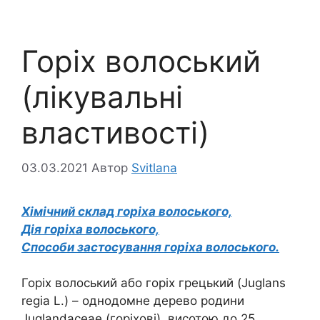
Горіх волоський
(лікувальні
властивості)
03.03.2021
Автор
Svitlana
Хімічний склад горіха волоського,
Дія горіха волоського,
Способи застосування горіха волоського.
Горіх волоський або горіх грецький (Juglans
regia L.) – однодомне дерево родини
Juglandaceae (горіхові), висотою до 25