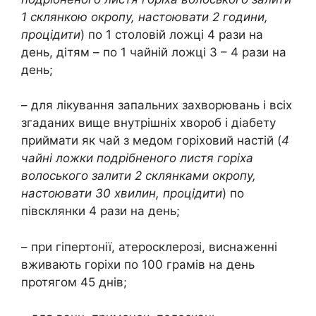
1 склянкою окропу, настоювати 2 години,
процідити
) по 1 столовій ложці 4 рази на
день, дітям – по 1 чайній ложці 3 – 4 рази на
день;
– для лікування запальних захворювань і всіх
згаданих вище внутрішніх хвороб і діабету
приймати як чай з медом горіховий настій (
4
чайні ложки подрібненого листя горіха
волоського залити 2 склянками окропу,
настоювати 30 хвилин, процідити
) по
півсклянки 4 рази на день;
– при гіпертонії, атеросклерозі, виснаженні
вживають горіхи по 100 грамів на день
протягом 45 днів;