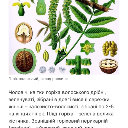
Горіх волоський, склад рослини
Чоловічі квітки горіха волоського дрібні,
зеленуваті, зібрані в довгі висячі сережки,
жіночі – залозисто-волосисті, зібрані по 2-5
на кінцях гілок. Плід горіха – зелена велика
кістянка. Зовнішній горіховий перикарпій
(опліддя) – м’ясистий, зелений, при