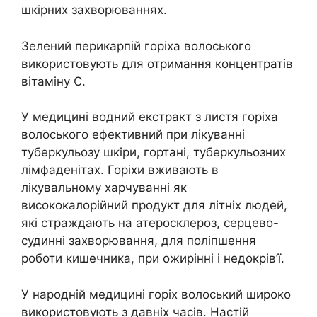
шкірних захворюваннях.
Зелений перикарпій горіха волоського
використовують для отримання концентратів
вітаміну C.
У медицині водний екстракт з листя горіха
волоського ефективний при лікуванні
туберкульозу шкіри, гортані, туберкульозних
лімфаденітах. Горіхи вживають в
лікувальному харчуванні як
висококалорійний продукт для літніх людей,
які страждають на атеросклероз, серцево-
судинні захворювання, для поліпшення
роботи кишечника, при ожирінні і недокрів’ї.
У народній медицині горіх волоський широко
використовують з давніх часів. Настій