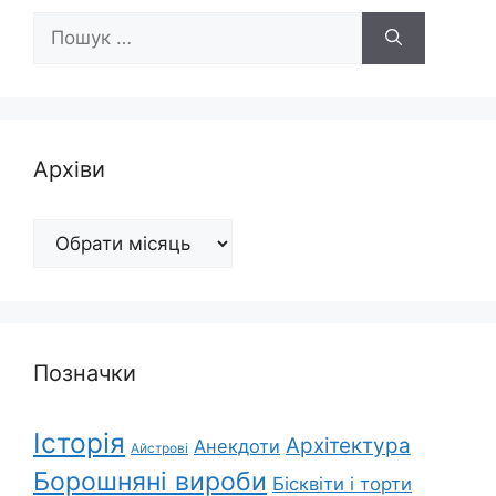
Пошук:
Архіви
Архіви
Позначки
Історія
Архітектура
Анекдоти
Айстрові
Борошняні вироби
Бісквіти і торти