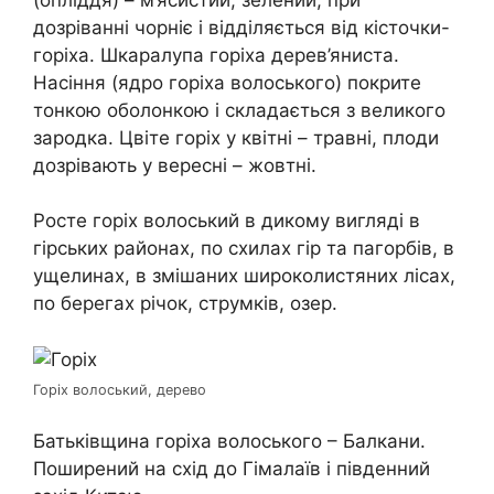
дозріванні чорніє і відділяється від кісточки-
горіха. Шкаралупа горіха дерев’яниста.
Насіння (ядро горіха волоського) покрите
тонкою оболонкою і складається з великого
зародка. Цвіте горіх у квітні – травні, плоди
дозрівають у вересні – жовтні.
Росте горіх волоський в дикому вигляді в
гірських районах, по схилах гір та пагорбів, в
ущелинах, в змішаних широколистяних лісах,
по берегах річок, струмків, озер.
Горіх волоський, дерево
Батьківщина горіха волоського – Балкани.
Поширений на схід до Гімалаїв і південний