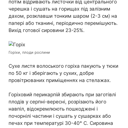
потім відривають листочки від центрального
черешка і сушать на горищах під залізним
дахом, розклавши тонким шаром (2-3 см) на
папері або тканині, періодично перемішують.
Вихід готової сировини 23-25%.
Горіхи, плоди рослини
Сухе листя волоського горіха пакують у тюки
по 50 кг і зберігають у сухих, добре
провітрюваних приміщеннях на стелажах.
Горіховий перикарпій збирають при заготівлі
плодів у серпні-вересні, розрізають його
навпіл, відокремлюють пошкоджені і
почорнілі частини і сушать у сушарках або
печах при температурі 30-40° C. Сировина