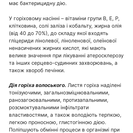
має бактерицидну дію.
У горіховому насінні – вітаміни групи В, E, P,
клітковина, солі заліза і кобальту, жирна олія
(від 40 до 70%), до складу якої входять
гліцериди лінолевої, ліноленової, олеїнової
ненасичених жирних кислот, які мають
велике значення при лікуванні атеросклерозу
та інших серцево-судинних захворювань, а
також хвороб печінки.
Дія горіха волоського.
Листя горіха наділені
тонізуючими, загальнозміцнювальними,
ранозагоювальними, протизапальними,
розсмоктувальними інфільтрати
властивостями, а також володіють терпкою,
легкою проносною, глистогінною дією.
Поліпшують обмінні процеси в організмі при