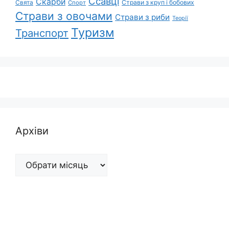
Ссавці
Скарби
Свята
Страви з круп і бобових
Спорт
Страви з овочами
Страви з риби
Теорії
Туризм
Транспорт
Архіви
Архіви