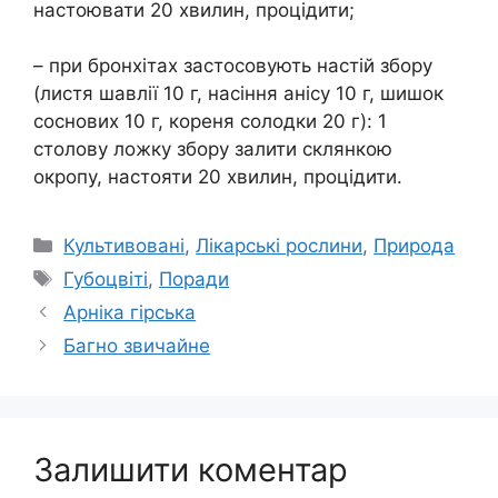
настоювати 20 хвилин, процідити;
– при бронхітах застосовують настій збору
(листя шавлії 10 г, насіння анісу 10 г, шишок
соснових 10 г, кореня солодки 20 г): 1
столову ложку збору залити склянкою
окропу, настояти 20 хвилин, процідити.
Категорії
Культивовані
,
Лікарські рослини
,
Природа
Позначки
Губоцвіті
,
Поради
Арніка гірська
Багно звичайне
Залишити коментар