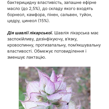
бактерицидну властивість, запашне ефірне
масло (до 2,5%), до складу якого входять
борнеол, камфора, пінен, сальвен, туйон,
цедру, цинеол (15%).
Дія шавлії лікарської.
Шавлія лікарська має
заспокійливу, дезінфікуючу, в’язку,
кровоспинну, протизапальну, пом’якшувальну
властивості. Обмежує потовиділення і
зменшує лактацію.