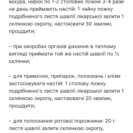
міхура, нирок по 1-2 столових ложки 3-4 рази
на день приймають настій: 1 чайну ложку
подрібненого листя шавлії лікарської залити 1
склянкою окропу, настоювати 30 хвилин,
процідити;
– при хворобах органів дихання в теплому
вигляді приймати той же настій шавлії по ½
склянки;
– для примочок, припарок, полоскань і клізм
застосовувати настій: 1 столову ложку
подрібненого листя шавлії лікарської залити 1
склянкою окропу, настоювати 20 хвилин,
процідити;
– для полоскання ротової порожнини: 20 г
листя шавлії залити склянкою окропу,