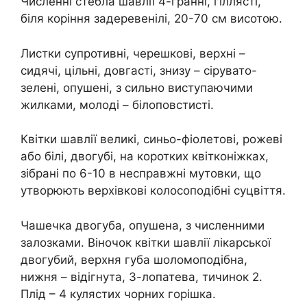
Численні стебла шавлії 4-гранні, гіллясті,
біля коріння задеревенілі, 20-70 см висотою.
Листки супротивні, черешкові, верхні –
сидячі, цільні, довгасті, знизу – сірувато-
зелені, опушені, з сильно виступаючими
жилками, молоді – білоповстисті.
Квітки шавлії великі, синьо-фіолетові, рожеві
або білі, двогубі, на коротких квітконіжках,
зібрані по 6-10 в несправжні мутовки, що
утворюють верхівкові колосоподібні суцвіття.
Чашечка двогуба, опушена, з численними
залозками. Віночок квітки шавлії лікарської
двогубий, верхня губа шоломоподібна,
нижня – відігнута, 3-лопатева, тичинок 2.
Плід – 4 кулястих чорних горішка.