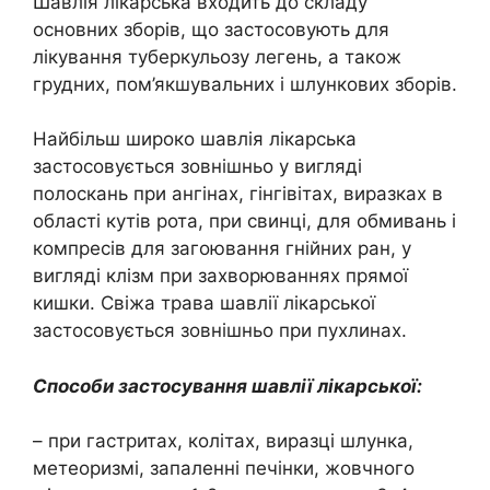
Шавлія лікарська входить до складу
основних зборів, що застосовують для
лікування туберкульозу легень, а також
грудних, пом’якшувальних і шлункових зборів.
Найбільш широко шавлія лікарська
застосовується зовнішньо у вигляді
полоскань при ангінах, гінгівітах, виразках в
області кутів рота, при свинці, для обмивань і
компресів для загоювання гнійних ран, у
вигляді клізм при захворюваннях прямої
кишки. Свіжа трава шавлії лікарської
застосовується зовнішньо при пухлинах.
Способи застосування шавлії лікарської:
– при гастритах, колітах, виразці шлунка,
метеоризмі, запаленні печінки, жовчного