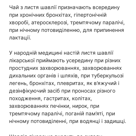
Чай з листя шавлії призначають всередину
при хронічних бронхітах, гіпертонічній
хворобі, атеросклерозі, тремтячому паралічі,
при нічному потовиділенню, для припинення
лактації.
У народній медицині настій листя шавлії
лікарської приймають усередину при різних
простудних захворюваннях, захворюваннях
дихальних органів і шляхів, при туберкульозі
легень, бронхітах, плевритах, як в’яжучий і
дезінфікуючий засіб при проносах різного
походження, гастритах, колітах,
захворюваннях печінки, нирок, при
тремтячому паралічі, поганій пам’яті, при
нічному потовиділенні, при водянці і задишці.