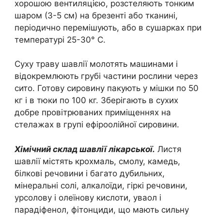
хорошою вентиляцією, розстеляють тонким
шаром (3-5 см) на брезенті або тканині,
періодично перемішують, або в сушарках при
температурі 25-30° C.
Суху траву шавлії молотять машинами і
відокремлюють грубі частини рослини через
сито. Готову сировину пакують у мішки по 50
кг і в тюки по 100 кг. Зберігають в сухих
добре провітрюваних приміщеннях на
стелажах в групі ефіроолійної сировини.
Хімічний склад шавлії лікарської.
Листя
шавлії містять крохмаль, смолу, камедь,
білкові речовини і багато дубильних,
мінеральні солі, алкалоїди, гіркі речовини,
урсолову і олеїнову кислоти, уваол і
парадіфенол, фітонциди, що мають сильну