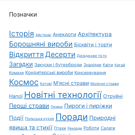
Позначки
Історія
Архітектура
Анекдоти
Айстрові
Борошняні вироби
Бісквіти і торти
Відкриття
Десерти
Дріжджове тісто
Загадки
Закуски і бутерброди
Знахідки
Квіти
Китай
Кондитерські вироби
Консервування
Комахи
Космос
М'ясні страви
Котові
Молочні страви
Новітні технології
Напої
Отруйні
Перші страви
Пироги і пиріжки
Печери
Поради
Природні
Події
Польська кухня
явища та стихії
Роботи
Салати
Птахи
Рекорди