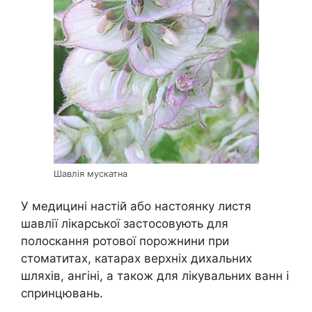
Шавлія мускатна
У медицині настій або настоянку листя
шавлії лікарської застосовують для
полоскання ротової порожнини при
стоматитах, катарах верхніх дихальних
шляхів, ангіні, а також для лікувальних ванн і
спринцювань.