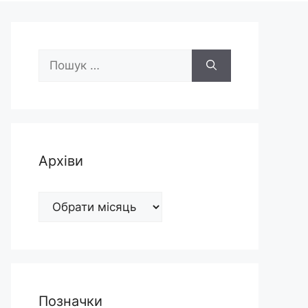
Пошук:
Архіви
Архіви
Позначки