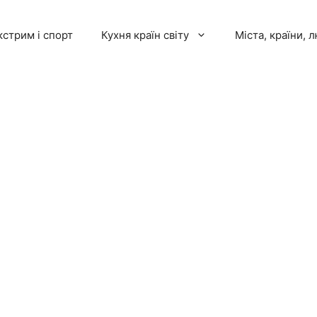
кстрим і спорт
Кухня країн світу
Міста, країни, 