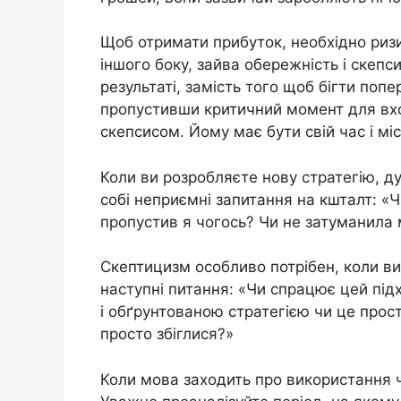
Щоб отримати прибуток, необхідно риз
іншого боку, зайва обережність і скепси
результаті, замість того щоб бігти поп
пропустивши критичний момент для вхо
скепсисом. Йому має бути свій час і мі
Коли ви розробляєте нову стратегію, д
собі неприємні запитання на кшталт: «Ч
пропустив я чогось? Чи не затуманила 
Скептицизм особливо потрібен, коли ви 
наступні питання: «Чи спрацює цей під
і обґрунтованою стратегією чи це прост
просто збіглися?»
Коли мова заходить про використання 