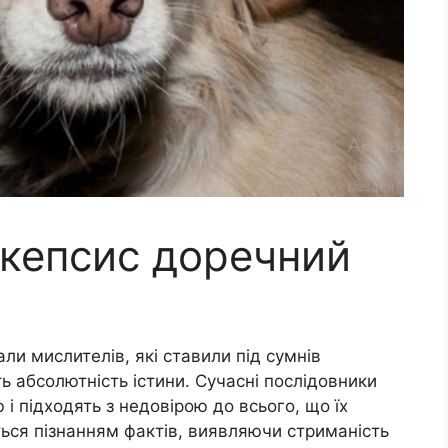
скепсис доречний
ли мислителів, які ставили під сумнів
ь абсолютність істини. Сучасні послідовники
 підходять з недовірою до всього, що їх
ься пізнанням фактів, виявляючи стриманість