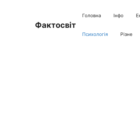
Перейти
до
Головна
Інфо
Е
вмісту
Фактосвіт
Психологія
Різне