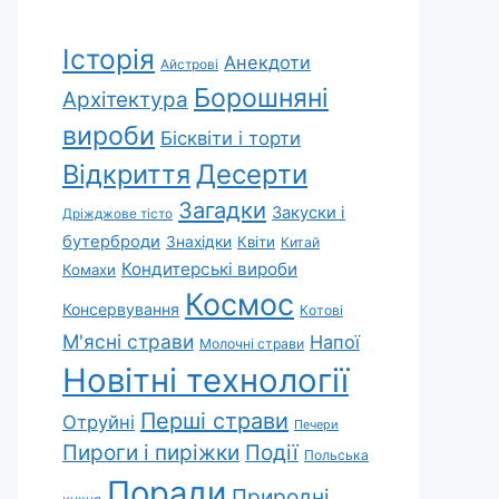
Історія
Анекдоти
Айстрові
Борошняні
Архітектура
вироби
Бісквіти і торти
Відкриття
Десерти
Загадки
Закуски і
Дріжджове тісто
бутерброди
Знахідки
Квіти
Китай
Кондитерські вироби
Комахи
Космос
Консервування
Котові
М'ясні страви
Напої
Молочні страви
Новітні технології
Перші страви
Отруйні
Печери
Пироги і пиріжки
Події
Польська
Поради
Природні