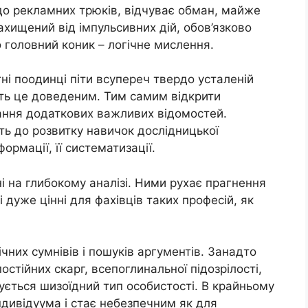
до рекламних трюків, відчуває обман, майже
ахищений від імпульсивних дій, обов’язково
о головний коник – логічне мислення.
ні поодинці піти всупереч твердо усталеній
ть це доведеним. Тим самим відкрити
ання додаткових важливих відомостей.
ть до розвитку навичок дослідницької
ормації, її систематизації.
і на глибокому аналізі. Ними рухає прагнення
і дуже цінні для фахівців таких професій, як
вічних сумнівів і пошуків аргументів. Занадто
стійних скарг, всепоглинальної підозрілості,
мується шизоїдний тип особистості. В крайньому
ндивідуума і стає небезпечним як для