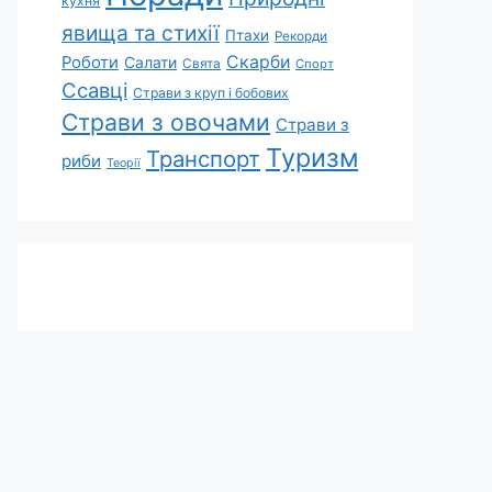
кухня
явища та стихії
Птахи
Рекорди
Скарби
Роботи
Салати
Свята
Спорт
Ссавці
Страви з круп і бобових
Страви з овочами
Страви з
Туризм
Транспорт
риби
Теорії