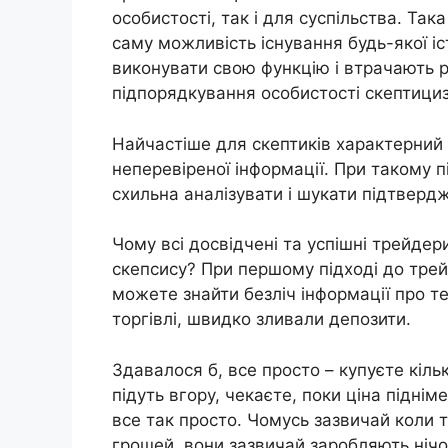
особистості, так і для суспільства. Так
саму можливість існування будь-якої і
виконувати свою функцію і втрачають 
підпорядкування особистості скептици
Найчастіше для скептиків характерний
неперевіреної інформації. При такому п
схильна аналізувати і шукати підтверд
Чому всі досвідчені та успішні трейдер
скепсису? При першому підході до трей
можете знайти безліч інформації про те
торгівлі, швидко зливали депозити.
Здавалося б, все просто – купуєте кільк
підуть вгору, чекаєте, поки ціна піднім
все так просто. Чомусь зазвичай коли 
грошей, вони зазвичай заробляють нічо