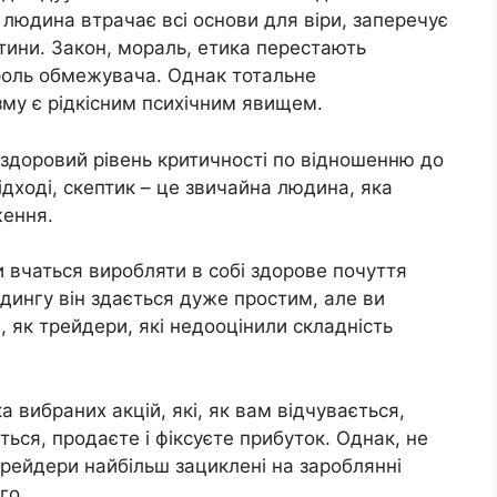
а людина втрачає всі основи для віри, заперечує
стини. Закон, мораль, етика перестають
роль обмежувача. Однак тотальне
зму є рідкісним психічним явищем.
 здоровий рівень критичності по відношенню до
ідході, скептик – це звичайна людина, яка
ження.
и вчаться виробляти в собі здорове почуття
дингу він здається дуже простим, але ви
, як трейдери, які недооцінили складність
а вибраних акцій, які, як вам відчувається,
еться, продаєте і фіксуєте прибуток. Однак, не
трейдери найбільш зациклені на зароблянні
го.