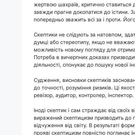
жертвою шахраїв, критично ставиться 
завжди прагне докопатися до істини. З
попередньо зважить всі за і проти. Йог
Скептики не слідують за натовпом, здат
думці або стереотипу, якщо не вважаю
можливість новому погляду для отрим
Потреба в вичерпних доказах призводи
діяльності, спонукає до пошуку нової інф
Судження, висновки скептиків заснован
до точності, розуміння ризиків. Ці якост
ревізор, аудитор, контролер, інспектор.
Іноді скептик і сам страждає від своїх 
виражений скептицизм призводить до по
відчуження від світу. В результаті фор
прояві скептицизм повністю поглинає і