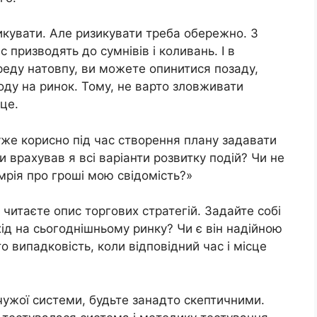
икувати. Але ризикувати треба обережно. З
с призводять до сумнівів і коливань. І в
ереду натовпу, ви можете опинитися позаду,
ду на ринок. Тому, не варто зловживати
сце.
уже корисно під час створення плану задавати
и врахував я всі варіанти розвитку подій? Чи не
мрія про гроші мою свідомість?»
читаєте опис торгових стратегій. Задайте собі
хід на сьогоднішньому ринку? Чи є він надійною
о випадковість, коли відповідний час і місце
чужої системи, будьте занадто скептичними.