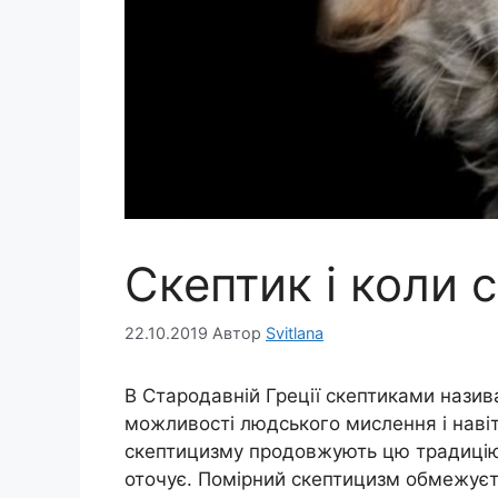
Скептик і коли 
22.10.2019
Автор
Svitlana
В Стародавній Греції скептиками назива
можливості людського мислення і навіт
скептицизму продовжують цю традицію і
оточує. Помірний скептицизм обмежуєт