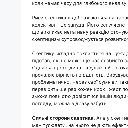
коли немає часу для глибокого аналізу
Риси скептика відображаються на хара
колективі – це зануда. Його регулярне 
що викликає негативну реакцію оточуюч
скептицизм супроводжується розвитком 
Скептику складно покластися на чужу д
підстав, які не може ще раз особисто 
Однак якщо людина набуває в його оч
проявляє вірність і відданість. Вибудув
проблематично. Через свої сумніви така
перевірить ще раз кожен крок і жест по
зможе повністю довіритися іншій людин
погляду, можна відразу забути.
Сильні сторони скептика.
Але у скептик
маніпулювати, на нього не діють ефект