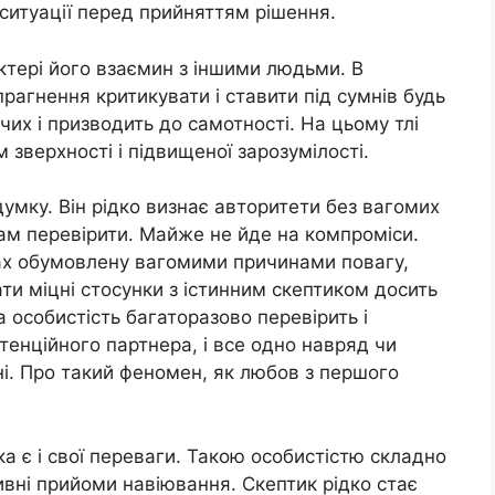
 ситуації перед прийняттям рішення.
ктері його взаємин з іншими людьми. В
прагнення критикувати і ставити під сумнів будь
их і призводить до самотності. На цьому тлі
зверхності і підвищеної зарозумілості.
умку. Він рідко визнає авторитети без вагомих
сам перевірити. Майже не йде на компроміси.
ах обумовлену вагомими причинами повагу,
ати міцні стосунки з істинним скептиком досить
 особистість багаторазово перевірить і
тенційного партнера, і все одно навряд чи
і. Про такий феномен, як любов з першого
а є і свої переваги. Такою особистістю складно
ивні прийоми навіювання. Скептик рідко стає