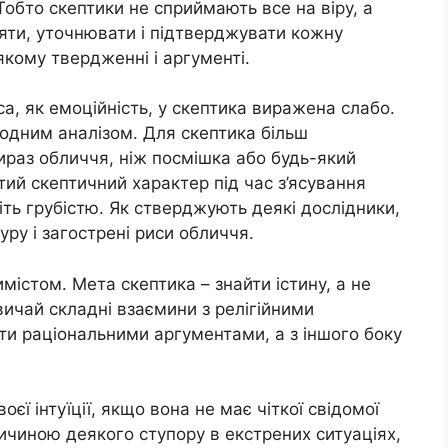
 Тобто скептики не сприймають все на віру, а
ряти, уточнювати і підтверджувати кожну
-якому твердженні і аргументі.
а, як емоційність, у скептика виражена слабо.
олодним аналізом. Для скептика більш
ираз обличчя, ніж посмішка або будь-який
ртий скептичний характер під час з’ясування
віть грубістю. Як стверджують деякі дослідники,
ру і загострені риси обличчя.
істом. Мета скептика – знайти істину, а не
вичай складні взаємини з релігійними
ити раціональними аргументами, а з іншого боку
єї інтуїції, якщо вона не має чіткої свідомої
ичиною деякого ступору в екстрених ситуаціях,