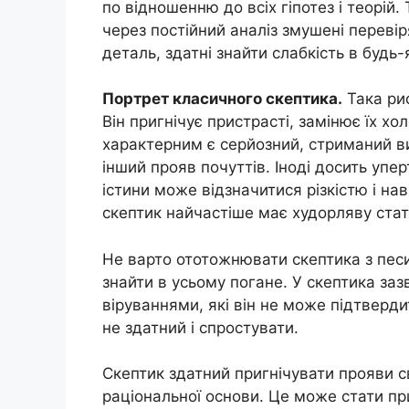
по відношенню до всіх гіпотез і теорій.
через постійний аналіз змушені переві
деталь, здатні знайти слабкість в будь
Портрет класичного скептика.
Така рис
Він пригнічує пристрасті, замінює їх х
характерним є серйозний, стриманий в
інший прояв почуттів. Іноді досить упе
істини може відзначитися різкістю і на
скептик найчастіше має худорляву стату
Не варто ототожнювати скептика з песим
знайти в усьому погане. У скептика заз
віруваннями, які він не може підтверд
не здатний і спростувати.
Скептик здатний пригнічувати прояви сво
раціональної основи. Це може стати пр