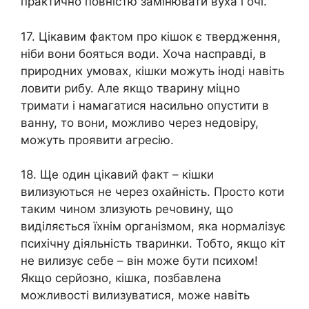
практично повністю замінювати вуха і очі.
17. Цікавим фактом про кішок є твердження,
ніби вони бояться води. Хоча насправді, в
природних умовах, кішки можуть іноді навіть
ловити рибу. Але якщо тварину міцно
тримати і намагатися насильно опустити в
ванну, то вони, можливо через недовіру,
можуть проявити агресію.
18. Ще один цікавий факт – кішки
вилизуються не через охайність. Просто коти
таким чином злизують речовину, що
виділяється їхнім організмом, яка нормалізує
психічну діяльність тваринки. Тобто, якщо кіт
не вилизує себе – він може бути психом!
Якщо серйозно, кішка, позбавлена
можливості вилизуватися, може навіть