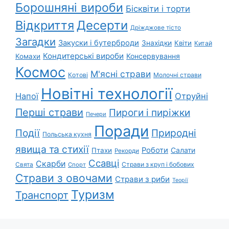
Борошняні вироби
Бісквіти і торти
Відкриття
Десерти
Дріжджове тісто
Загадки
Закуски і бутерброди
Знахідки
Квіти
Китай
Кондитерські вироби
Консервування
Комахи
Космос
М'ясні страви
Котові
Молочні страви
Новітні технології
Напої
Отруйні
Перші страви
Пироги і пиріжки
Печери
Поради
Природні
Події
Польська кухня
явища та стихії
Роботи
Салати
Птахи
Рекорди
Ссавці
Скарби
Свята
Страви з круп і бобових
Спорт
Страви з овочами
Страви з риби
Теорії
Туризм
Транспорт