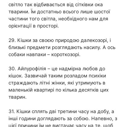
світло так відбивається від сітківки ока
тварини. Їм достатньо всього лише шостої
частини того світла, необхідного нам для
орієнтації в просторі.
29. Кішки за своєю природою далекозорі, і
близькі предмети розглядають насилу. А ось
собаки навпаки – короткозорі.
30. Айлурофілія – ​​це надмірна любов до
кішок. Зазвичай таким розладом психіки
страждають літні жінки, які утримують в
маленькій квартирі по кілька десятків цих
тварин.
31. Кішки сплять дві третини часу на добу, а
інші години доглядають за собою. Напевно, з
цієї причини їм не вистачає часу на те, щоб