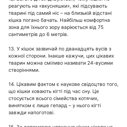
реагують на «вкусняшки», які підсувають
тварині під самий ніс – на близькій відстані
кішка погано бачать. Найбільш комфортна
зона для їхнього зору варіюється від 75
сантиметрів до 6 метрів.
13. У кішок зазвичай по дванадцять вусів з
кожної сторони. Інакше кажучи, цих цікавих
тварин можна сміливо називати 24-вусими
створіннями.
14. Цікавим фактом є наукове свідоцтво того,
що кішки ховають кігті під час сну. Це
стосується всього сімейства котячих,
винятком є ​​лише гепард – у нього кігті
завжди напоготові.
15. За допомогою нявкання кішки ніколи не