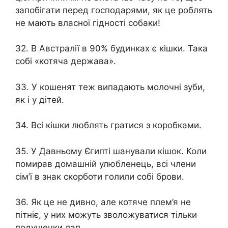
запобігати перед господарями, як це роблять
не мають власної гідності собаки!
32. В Австралії в 90% будинках є кішки. Така
собі «котяча держава».
33. У кошенят теж випадають молочні зуби,
як і у дітей.
34. Всі кішки люблять гратися з коробками.
35. У Давньому Єгипті шанували кішок. Коли
помирав домашній улюбленець, всі члени
сім’ї в знак скорботи голили собі брови.
36. Як це не дивно, але котяче плем’я не
пітніє, у них можуть зволожуватися тільки
подушечки лап.