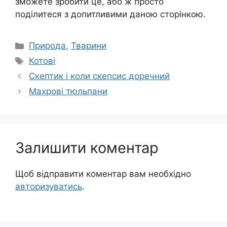
зможете зробити це, або ж просто
поділитеся з допитливими даною сторінкою.
Категорії
Природа
,
Тварини
Позначки
Котові
Скептик і коли скепсис доречний
Махрові тюльпани
Залишити коментар
Щоб відправити коментар вам необхідно
авторизуватись
.