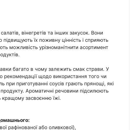
алатів, вінегретів та інших закусок. Вони
о підвищують їх поживну цінність і сприяють
ють можливість урізноманітнити асортимент
одуктів.
равки багато в чому залежить смак страви. У
о рекомендації щодо використання того чи
ь при приготуванні соусів грають прянощі, які
і продукту. Ароматичні речовини підсилюють
ь кращому засвоєнню їжі.
домашнього:
вої рафінованої або оливкової),