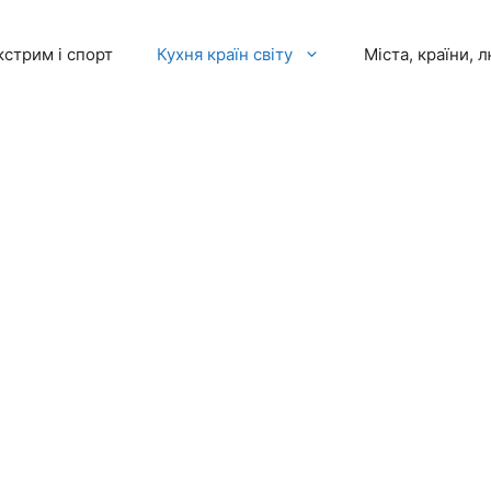
кстрим і спорт
Кухня країн світу
Міста, країни, 