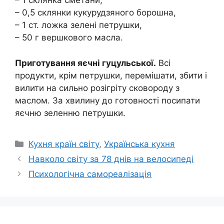
– 1 склянка сметани,
– 0,5 склянки кукурудзяного борошна,
– 1 ст. ложка зелені петрушки,
– 50 г вершкового масла.
Приготування яєчні гуцульської.
Всі
продукти, крім петрушки, перемішати, збити і
вилити на сильно розігріту сковороду з
маслом. За хвилину до готовності посипати
яєчню зеленню петрушки.
Категорії
Кухня країн світу
,
Українська кухня
Навколо світу за 78 днів на велосипеді
Психологічна самореалізація