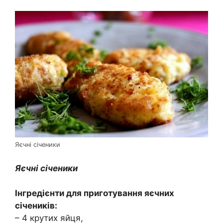
Яєчні січеники
Яєчні січеники
Інгредієнти для приготування яєчних
січеників:
– 4 крутих яйця,