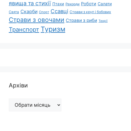
явища та стихії
Роботи
Салати
Птахи
Рекорди
Ссавці
Скарби
Свята
Страви з круп і бобових
Спорт
Страви з овочами
Страви з риби
Теорії
Туризм
Транспорт
Архіви
Архіви