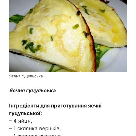
Яєчня гуцульська
Яєчня гуцульська
Інгредієнти для приготування яєчні
гуцульської:
– 4 яйця,
– 1 склянка вершків,