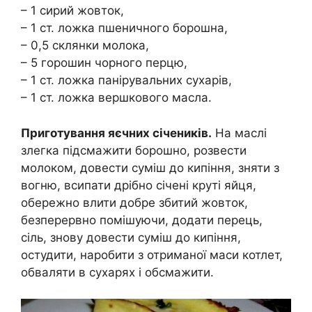
– 1 сирий жовток,
– 1 ст. ложка пшеничного борошна,
– 0,5 склянки молока,
– 5 горошин чорного перцю,
– 1 ст. ложка панірувальних сухарів,
– 1 ст. ложка вершкового масла.
Приготування яєчних січеників.
На маслі
злегка підсмажити борошно, розвести
молоком, довести суміш до кипіння, зняти з
вогню, всипати дрібно січені круті яйця,
обережно влити добре збитий жовток,
безперервно помішуючи, додати перець,
сіль, знову довести суміш до кипіння,
остудити, наробити з отриманої маси котлет,
обваляти в сухарях і обсмажити.