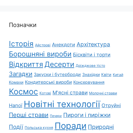
Позначки
Історія
Архітектура
Анекдоти
Айстрові
Борошняні вироби
Бісквіти і торти
Відкриття
Десерти
Дріжджове тісто
Загадки
Закуски і бутерброди
Знахідки
Квіти
Китай
Кондитерські вироби
Консервування
Комахи
Космос
М'ясні страви
Котові
Молочні страви
Новітні технології
Напої
Отруйні
Перші страви
Пироги і пиріжки
Печери
Поради
Природні
Події
Польська кухня