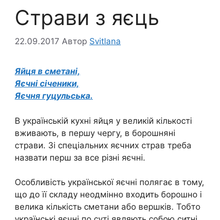
Страви з яєць
22.09.2017
Автор
Svitlana
Яйця в сметані,
Яєчні січеники,
Яєчня гуцульська.
В українській кухні яйця у великій кількості
вживають, в першу чергу, в борошняні
страви. Зі спеціальних яєчних страв треба
назвати перш за все різні яєчні.
Особливість української яєчні полягає в тому,
що до її складу неодмінно входить борошно і
велика кількість сметани або вершків. Тобто
українські яєчні по суті являють собою ситні