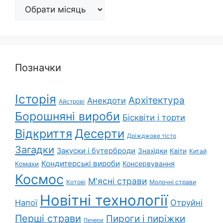
Архіви
Позначки
Історія
Архітектура
Анекдоти
Айстрові
Борошняні вироби
Бісквіти і торти
Відкриття
Десерти
Дріжджове тісто
Загадки
Закуски і бутерброди
Знахідки
Квіти
Китай
Кондитерські вироби
Консервування
Комахи
Космос
М'ясні страви
Котові
Молочні страви
Новітні технології
Напої
Отруйні
Перші страви
Пироги і пиріжки
Печери