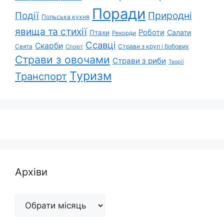
Поради
Природні
Події
Польська кухня
явища та стихії
Роботи
Салати
Птахи
Рекорди
Ссавці
Скарби
Свята
Страви з круп і бобових
Спорт
Страви з овочами
Страви з риби
Теорії
Туризм
Транспорт
Архіви
Архіви