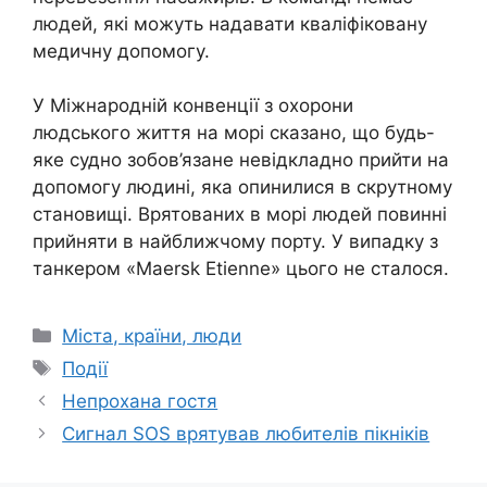
людей, які можуть надавати кваліфіковану
медичну допомогу.
У Міжнародній конвенції з охорони
людського життя на морі сказано, що будь-
яке судно зобов’язане невідкладно прийти на
допомогу людині, яка опинилися в скрутному
становищі. Врятованих в морі людей повинні
прийняти в найближчому порту. У випадку з
танкером «Maersk Etienne» цього не сталося.
Категорії
Міста, країни, люди
Позначки
Події
Непрохана гостя
Сигнал SOS врятував любителів пікніків