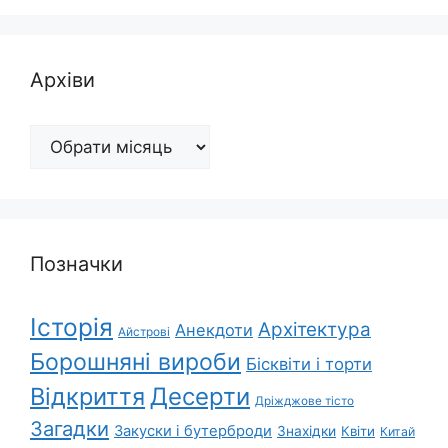
Архіви
Архіви
Позначки
Історія
Архітектура
Анекдоти
Айстрові
Борошняні вироби
Бісквіти і торти
Відкриття
Десерти
Дріжджове тісто
Загадки
Закуски і бутерброди
Знахідки
Квіти
Китай