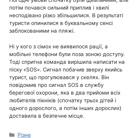
Погодні умови спочатку були ідеальними, але
потім почався сильний приплив і хвилі
несподівано різко збільшилися. В результаті
туристи опинилися в буквальному сенсі
заблокованими на пляжі.
Ні у кого з сімох не виявилося рації, а
мобільні телефони були поза зоною доступу.
Тоді спритна команда вирішила написати на
піску «SOS». Сигнал побачив зверху якийсь
турист, що прогулювався у скелях. Він
повідомив про сигнал SOS в службу
берегової охорони, яка в два прийоми всіх
любителів пікніків (спочатку трьох дітей і
одного дорослого, а потім інших дорослих)
доставила в безпечне місце.
Категорії
Різне