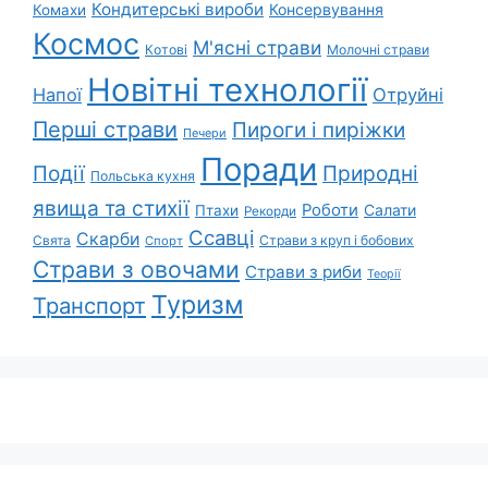
Кондитерські вироби
Консервування
Комахи
Космос
М'ясні страви
Котові
Молочні страви
Новітні технології
Напої
Отруйні
Перші страви
Пироги і пиріжки
Печери
Поради
Природні
Події
Польська кухня
явища та стихії
Роботи
Салати
Птахи
Рекорди
Ссавці
Скарби
Свята
Страви з круп і бобових
Спорт
Страви з овочами
Страви з риби
Теорії
Туризм
Транспорт