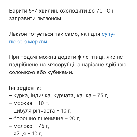
Варити 5-7 хвилин, охолодити до 70 °C і
заправити льєзоном.
Льєзон готується так само, як і для
супу-
пюре з моркви.
При подачі можна додати філе птиці, яке не
подрібнене на м’ясорубці, а нарізане дрібною
соломкою або кубиками.
Інгредієнти:
– курка, індичка, курчата, качка – 75 г,
– морква – 10 г,
– цибуля ріпчаста – 10 г,
– борошно пшеничне – 20 г,
– молоко – 75 г,
– яйця – 10 г,