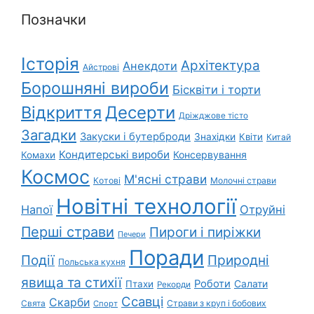
Позначки
Історія
Архітектура
Анекдоти
Айстрові
Борошняні вироби
Бісквіти і торти
Відкриття
Десерти
Дріжджове тісто
Загадки
Закуски і бутерброди
Знахідки
Квіти
Китай
Кондитерські вироби
Консервування
Комахи
Космос
М'ясні страви
Котові
Молочні страви
Новітні технології
Напої
Отруйні
Перші страви
Пироги і пиріжки
Печери
Поради
Природні
Події
Польська кухня
явища та стихії
Роботи
Салати
Птахи
Рекорди
Ссавці
Скарби
Свята
Страви з круп і бобових
Спорт