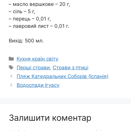
– масло вершкове – 20 г,
– сіль – 5 г,
– перець – 0,01 г,
– лавровий лист – 0,01 г.
Вихід: 500 мл.
Категорії
Кухня країн світу
Позначки
Перші страви
,
Страви з птиці
Пляж Катедральних Соборів (Іспанія)
Водоспади Ігуасу
Залишити коментар