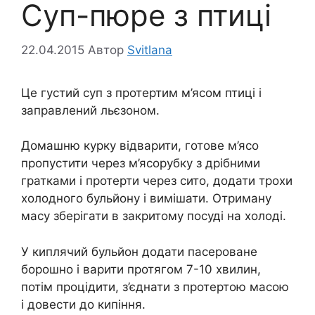
Суп-пюре з птиці
22.04.2015
Автор
Svitlana
Це густий суп з протертим м’ясом птиці і
заправлений льєзоном.
Домашню курку відварити, готове м’ясо
пропустити через м’ясорубку з дрібними
гратками і протерти через сито, додати трохи
холодного бульйону і вимішати. Отриману
масу зберігати в закритому посуді на холоді.
У киплячий бульйон додати пасероване
борошно і варити протягом 7-10 хвилин,
потім процідити, з’єднати з протертою масою
і довести до кипіння.