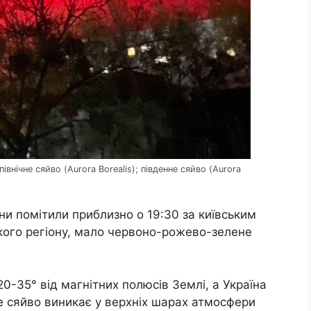
нічне сяйво (Aurora Borealis); південне сяйво (Aurora
ни помітили приблизно о 19:30 за київським
кого регіону, мало червоно-рожево-зелене
0-35° від магнітних полюсів Землі, а Україна
е сяйво виникає у верхніх шарах атмосфери