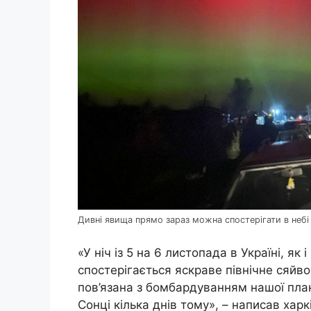
Дивні явища прямо зараз можна спостерігати в неб
«У ніч із 5 на 6 листопада в Україні, як і
спостерігається яскраве північне сяйво
пов’язана з бомбардуванням нашої пла
Сонці кілька днів тому», – написав ха