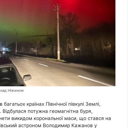
і над Ніжином
 в багатьох країнах Північної півкулі Землі,
. Відбулася потужна геомагнітна буря,
нети викидом корональної маси, що стався на
рківський астроном Володимир Кажанов у