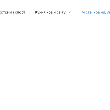
кстрим і спорт
Кухня країн світу
Міста, країни, 