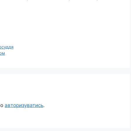
осуддя
ком
но
авторизуватись
.