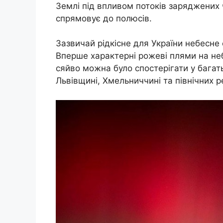
Землі під впливом потоків заряджених 
спрямовує до полюсів.
Зазвичай рідкісне для України небесне
Вперше характерні рожеві плями на неб
сяйво можна було спостерігати у багать
Львівщині, Хмельниччині та північних р