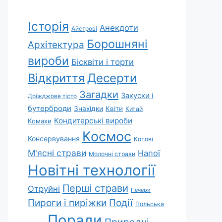
Історія
Анекдоти
Айстрові
Борошняні
Архітектура
вироби
Бісквіти і торти
Відкриття
Десерти
Загадки
Закуски і
Дріжджове тісто
бутерброди
Знахідки
Квіти
Китай
Кондитерські вироби
Комахи
Космос
Консервування
Котові
М'ясні страви
Напої
Молочні страви
Новітні технології
Перші страви
Отруйні
Печери
Пироги і пиріжки
Події
Польська
Поради