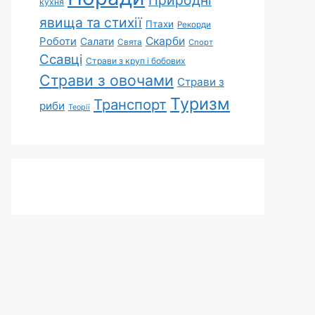
Природні
кухня
явища та стихії
Птахи
Рекорди
Роботи
Скарби
Салати
Свята
Спорт
Ссавці
Страви з круп і бобових
Страви з овочами
Страви з
Туризм
Транспорт
риби
Теорії