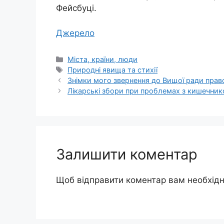
Фейсбуці.
Джерело
Категорії
Міста, країни, люди
Позначки
Природні явища та стихії
Знімки мого звернення до Вищої ради прав
Лікарські збори при проблемах з кишечни
Залишити коментар
Щоб відправити коментар вам необхід