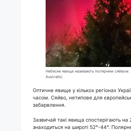
Небесне явище називають полярним сяйвом: пів
Australis)
Оптичне явище у кількох регіонах Украї
часом. Сяйво, нетипове для європейсь
забарвлення.
Зазвичай такі явища спостерігають на 2
знаходиться на широті 52°-44°. Полярн