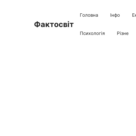
Перейти
до
Головна
Інфо
Е
вмісту
Фактосвіт
Психологія
Різне