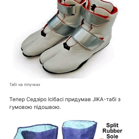
Табі на ліпучках
Тепер Седзіро Ісібасі придумав JIKA-табі з
гумовою підошвою.