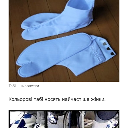
Табі – шкарпетки
Кольорові табі носять найчастіше жінки.