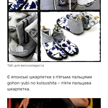
Табі для велосипедиста
Є японські шкарпетки з п’ятьма пальцями
gohon-yubi no kutsushita – п’яти пальцева
шкарпетка.