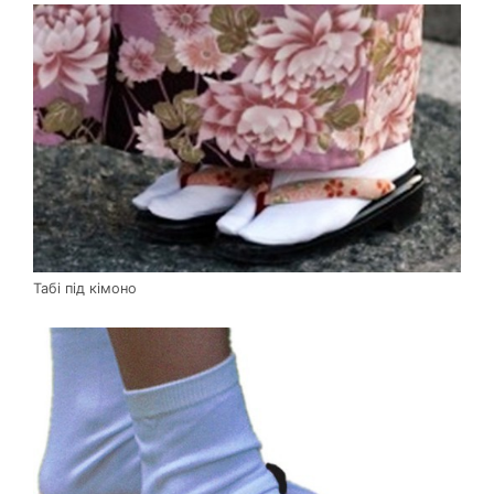
Табі під кімоно