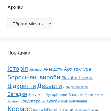
Архіви
Архіви
Позначки
Історія
Архітектура
Анекдоти
Айстрові
Борошняні вироби
Бісквіти і торти
Відкриття
Десерти
Дріжджове тісто
Загадки
Закуски і бутерброди
Знахідки
Квіти
Китай
Кондитерські вироби
Консервування
Комахи
Космос
М'ясні страви
Котові
Молочні страви