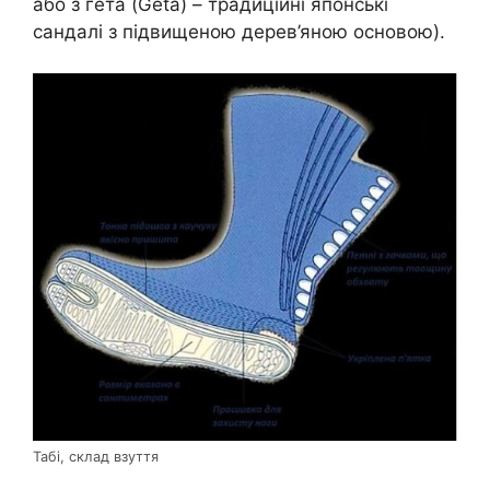
або з гета (Geta) – традиційні японські
сандалі з підвищеною дерев’яною основою).
Табі, склад взуття