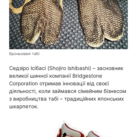
Броньовані табі
Седзіро Ісібасі (Shojiro Ishibashi) – засновник
великої шинної компанії Bridgestone
Corporation отримав інновації від своєї
діяльності, коли займався сімейним бізнесом
з виробництва табі – традиційних японських
шкарпеток.