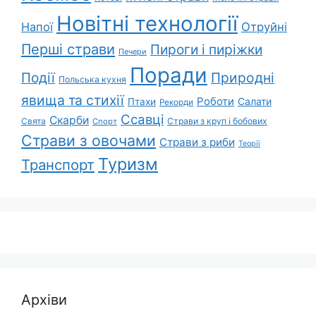
Новітні технології
Напої
Отруйні
Перші страви
Пироги і пиріжки
Печери
Поради
Події
Природні
Польська кухня
явища та стихії
Роботи
Салати
Птахи
Рекорди
Ссавці
Скарби
Свята
Страви з круп і бобових
Спорт
Страви з овочами
Страви з риби
Теорії
Туризм
Транспорт
Архіви