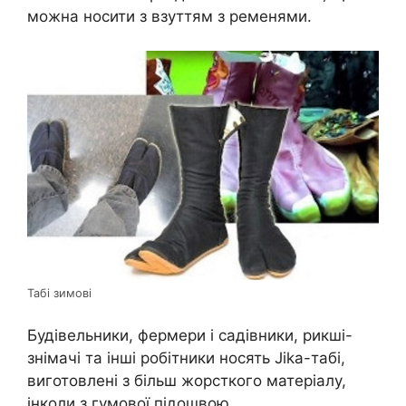
можна носити з взуттям з ременями.
Табі зимові
Будівельники, фермери і садівники, рикші-
знімачі та інші робітники носять Jika-табі,
виготовлені з більш жорсткого матеріалу,
інколи з гумової підошвою.