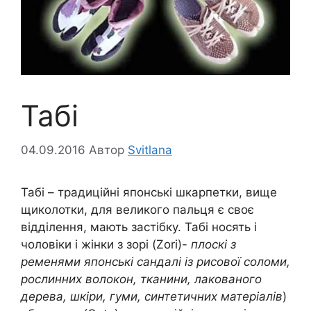
Табі
04.09.2016
Автор
Svitlana
Табі – традиційні японські шкарпетки, вище
щиколотки, для великого пальця є своє
відділення, мають застібку. Табі носять і
чоловіки і жінки з зорі (Zori)-
плоскі з
ременями японські сандалі із рисової соломи,
рослинних волокон, тканини, лакованого
дерева, шкіри, гуми, синтетичних матеріалів
)