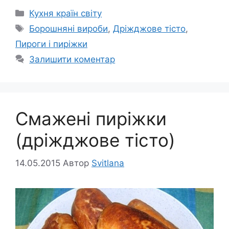
Категорії
Кухня країн світу
Позначки
Борошняні вироби
,
Дріжджове тісто
,
Пироги і пиріжки
Залишити коментар
Смажені пиріжки
(дріжджове тісто)
14.05.2015
Автор
Svitlana