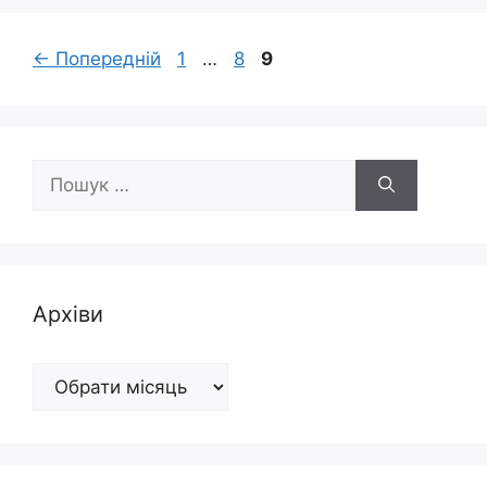
Сторінка
Сторінка
Сторінка
←
Попередній
1
…
8
9
Пошук:
Архіви
Архіви