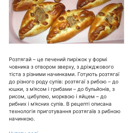
Розтягай – це печений пиріжок у формі
човника з отвором зверху, з дріжджового
тіста з різними начинками. Готують розтягаї
до різного роду супів: розтягаї з рибою – до
юшки, з м’ясом і грибами – до бульйонів, з
рисом, цибулею, морквою і яйцем – до
рибних і м’ясних супів. В рецепті описана
технологія приготування розтягаїв з рибною
начинкою.