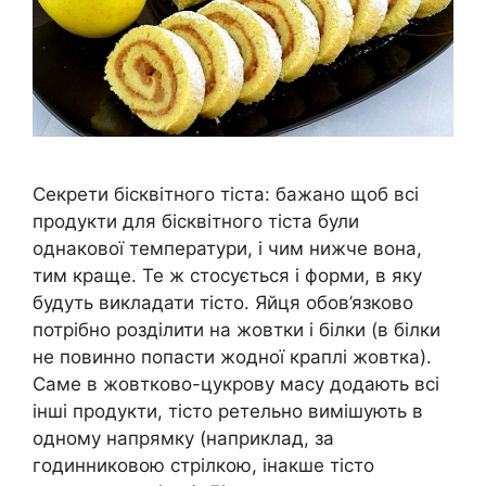
Секрети бісквітного тіста: бажано щоб всі
продукти для бісквітного тіста були
однакової температури, і чим нижче вона,
тим краще. Те ж стосується і форми, в яку
будуть викладати тісто. Яйця обов’язково
потрібно розділити на жовтки і білки (в білки
не повинно попасти жодної краплі жовтка).
Саме в жовтково-цукрову масу додають всі
інші продукти, тісто ретельно вимішують в
одному напрямку (наприклад, за
годинниковою стрілкою, інакше тісто