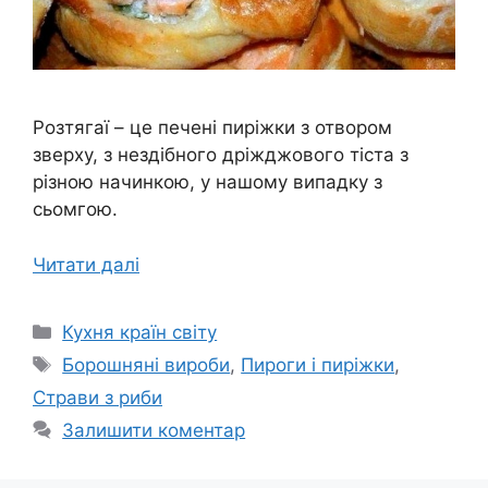
Розтягаї – це печені пиріжки з отвором
зверху, з нездібного дріжджового тіста з
різною начинкою, у нашому випадку з
сьомгою.
Читати далі
Категорії
Кухня країн світу
Позначки
Борошняні вироби
,
Пироги і пиріжки
,
Страви з риби
Залишити коментар