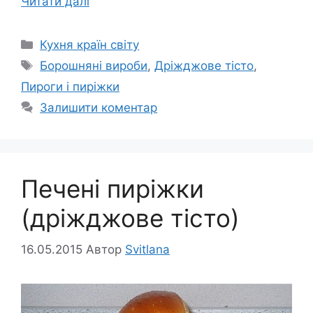
Читати далі
Категорії
Кухня країн світу
Позначки
Борошняні вироби
,
Дріжджове тісто
,
Пироги і пиріжки
Залишити коментар
Печені пиріжки
(дріжджове тісто)
16.05.2015
Автор
Svitlana