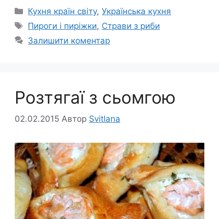
Категорії
Кухня країн світу
,
Українська кухня
Позначки
Пироги і пиріжки
,
Страви з риби
Залишити коментар
Розтягаї з сьомгою
02.02.2015
Автор
Svitlana