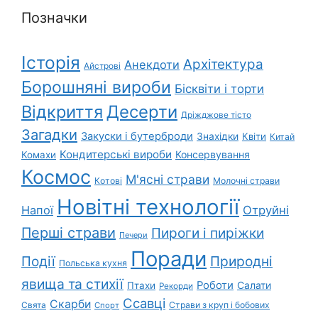
Позначки
Історія
Архітектура
Анекдоти
Айстрові
Борошняні вироби
Бісквіти і торти
Відкриття
Десерти
Дріжджове тісто
Загадки
Закуски і бутерброди
Знахідки
Квіти
Китай
Кондитерські вироби
Консервування
Комахи
Космос
М'ясні страви
Котові
Молочні страви
Новітні технології
Напої
Отруйні
Перші страви
Пироги і пиріжки
Печери
Поради
Природні
Події
Польська кухня
явища та стихії
Роботи
Салати
Птахи
Рекорди
Ссавці
Скарби
Свята
Страви з круп і бобових
Спорт